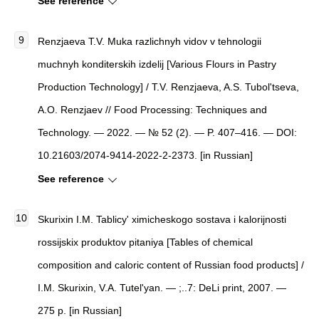
See reference
Renzjaeva T.V. Muka razlichnyh vidov v tehnologii
muchnyh konditerskih izdelij [Various Flours in Pastry
Production Technology] / T.V. Renzjaeva, A.S. Tubol'tseva,
A.O. Renzjaev // Food Processing: Techniques and
Technology. — 2022. — № 52 (2). — P. 407–416. — DOI:
10.21603/2074-9414-2022-2-2373. [in Russian]
See reference
Skurixin I.M.
Tablicy' ximicheskogo sostava i kalorijnosti
rossijskix produktov pitaniya
[
Tables of chemical
composition and caloric content of Russian food products
]
/
I.M. Skurixin, V.A. Tutel'yan. — ;..7: DeLi print, 2007. —
275 p. [in Russian]