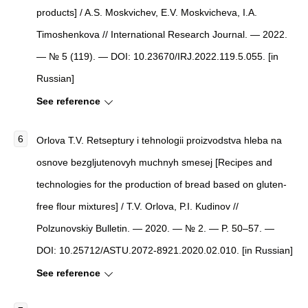
products] / A.S. Moskvichev, E.V. Moskvicheva, I.A.
Timoshenkova // International Research Journal. — 2022.
— № 5 (119). — DOI: 10.23670/IRJ.2022.119.5.055. [in
Russian]
See reference
Orlova T.V. Retseptury i tehnologii proizvodstva hleba na
osnove bezgljutenovyh muchnyh smesej [Recipes and
technologies for the production of bread based on gluten-
free flour mixtures] / T.V. Orlova, P.I. Kudinov //
Polzunovskiy Bulletin. — 2020. — № 2. — P. 50–57. —
DOI: 10.25712/ASTU.2072-8921.2020.02.010. [in Russian]
See reference