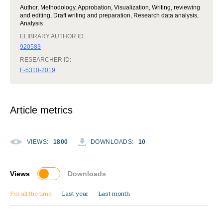
Author, Methodology, Approbation, Visualization, Writing, reviewing
and editing, Draft writing and preparation, Research data analysis,
Analysis
ELIBRARY AUTHOR ID:
920583
RESEARCHER ID:
F-5310-2019
Article metrics
VIEWS
:
1800
DOWNLOADS
:
10
Views
Downloads
For all the time
Last year
Last month