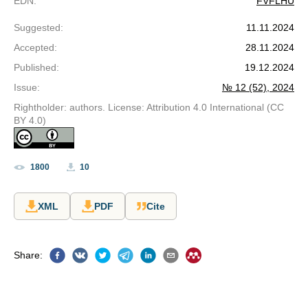
EDN
:
FVFLHU
Suggested
:
11.11.2024
Accepted
:
28.11.2024
Published
:
19.12.2024
Issue
:
№ 12 (52), 2024
Rightholder: authors. License: Attribution 4.0 International (CC
BY 4.0)
1800
10
XML
PDF
Cite
Share
: