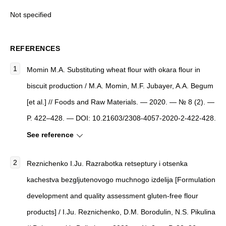
Not specified
REFERENCES
Momin M.A. Substituting wheat flour with okara flour in
biscuit production / M.A. Momin, M.F. Jubayer, A.A. Begum
[et al.] // Foods and Raw Materials. — 2020. — № 8 (2). —
P. 422–428. — DOI: 10.21603/2308-4057-2020-2-422-428.
See reference
Reznichenko I.Ju. Razrabotka retseptury i otsenka
kachestva bezgljutenovogo muchnogo izdelija [Formulation
development and quality assessment gluten-free flour
products] / I.Ju. Reznichenko, D.M. Borodulin, N.S. Pikulina