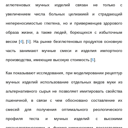
аглютеновых мучных изделий связан не только с
увеличением числа больных целиакией и страдающий
непереносимостью глютена, но и приверженцев здорового
образа жизни, а также людей, борющихся с избыточным
весом
[
4
]
,
[
5
]
.
На рынке безглютеновых продуктов основную
часть занимают мучные смеси и изделия импортного
производства, имеющие высокую стоимость
[
6
]
.
Как показывают исследования, при моделировании рецептур
мучных изделий использование отдельных видов муки из
альтернативного
сырья не позволяет имитировать свойства
пшеничной, в связи с чем обосновано составление их
смесей для получения оптимального реологического
профиля теста и мучных изделий с высокими
органолептическими и физико-химическими показателями