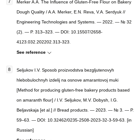
Merker A.A. The Influence of Gluten-Free Flour on Bakery
Dough Quality / A.A. Merker, E.N. Reva, V.A. Serdyuk //
Engineering Technologies and Systems. — 2022. — № 32
(2). — P. 313–323. — DOI: 10.15507/2658-
4123.032.202202.313-323.
See reference
Seljukov I.V. Sposob proizvodstva bezgljutenovyh
hlebobulochnyh izdelij na osnove amarantovoj muki
[Method for producing gluten-free bakery products based
on amaranth flour] / I.V. Seljukov, M.V. Dobysh, I.G.
Beljavskaja [et al.] // Bread products. — 2023. — № 3. — P.
59–63. — DOI: 10.32462/0235-2508-2023-32-3-59-63. [in
Russian]