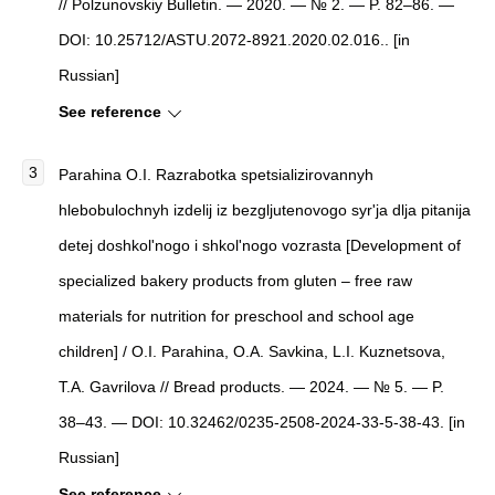
// Polzunovskiy Bulletin. — 2020. — № 2. — P. 82–86. —
DOI: 10.25712/ASTU.2072-8921.2020.02.016.. [in
Russian]
See reference
Parahina O.I. Razrabotka spetsializirovannyh
hlebobulochnyh izdelij iz bezgljutenovogo syr'ja dlja pitanija
detej doshkol'nogo i shkol'nogo vozrasta [Development of
specialized bakery products from gluten – free raw
materials for nutrition for preschool and school age
children] / O.I. Parahina, O.A. Savkina, L.I. Kuznetsova,
T.A. Gavrilova // Bread products. — 2024. — № 5. — P.
38–43. — DOI: 10.32462/0235-2508-2024-33-5-38-43. [in
Russian]
See reference