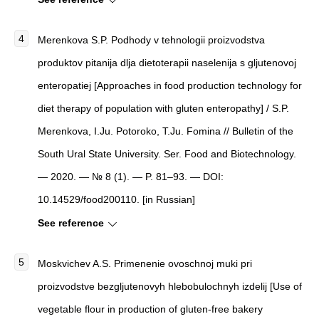
Merenkova S.P. Podhody v tehnologii proizvodstva
produktov pitanija dlja dietoterapii naselenija s gljutenovoj
enteropatiej [Approaches in food production technology for
diet therapy of population with gluten enteropathy] / S.P.
Merenkova, I.Ju. Potoroko, T.Ju. Fomina // Bulletin of the
South Ural State University. Ser. Food and Biotechnology.
— 2020. — № 8 (1). — P. 81–93. — DOI:
10.14529/food200110. [in Russian]
See reference
Moskvichev A.S. Primenenie ovoschnoj muki pri
proizvodstve bezgljutenovyh hlebobulochnyh izdelij [Use of
vegetable flour in production of gluten-free bakery