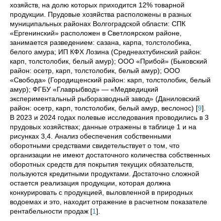
хозяйств, на долю которых приходится 12% товарной
продукции. Прудовые хозяйства расположены в разных
муниципальных районах Волгоградской области: СПК
«Ергенинский» расположен в Светлоярском районе,
занимается разведением: сазана, карпа, толстолобика,
белого амура; ИП КФХ Лозина (Среднеахтубинский район:
карп, толстолобик, белый амур); ООО «Прибой» (Быковский
район: осетр, карп, толстолобик, белый амур); ООО
«Свобода» (Городищенский район: карп, толстолобик, белый
амур); ФГБУ «Главрыбвод»
—
«Медведицкий
экспериментальный рыборазводный завод» (Даниловский
район: осетр, карп, толстолобик, белый амур, веслонос)
[
9
]
.
В 2023 и 2024 годах полевые исследования проводились в 3
прудовых хозяйствах; данные отражены в таблице 1 и на
рисунках 3,4.
Анализ обеспечения собственными
оборотными средствами свидетельствует о том, что
организации не имеют достаточного количества собственных
оборотных средств для покрытия текущих обязательств,
пользуются кредитными продуктами. Достаточно сложной
остается реализация продукции, которая должна
конкурировать с продукцией, выловленной в природных
водоемах и это, находит отражение в расчетном показателе
рентабельности продаж
[
1
]
.