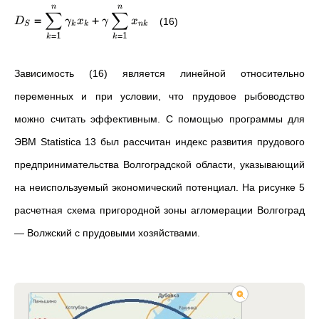
n
n
∑
∑
=
+
D
γ
x
γ
x
(16)
S
k
k
nk
=
1
=
1
k
k
Зависимость (16) является линейной относительно
переменных и при условии, что прудовое рыбоводство
можно считать эффективным. С помощью программы для
ЭВМ
Statistica 13 был рассчитан индекс развития прудового
предпринимательства Волгоградской области,
указывающий
на неиспользуемый экономический потенциал. На рисунке 5
расчетная схема пригородной зоны агломерации Волгоград
— Волжский с прудовыми хозяйствами.