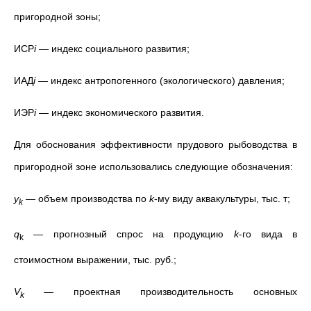
пригородной зоны;
ИСР
i
— индекс социального развития;
ИАД
i
— индекс антропогенного (экологического) давления;
ИЭР
i
— индекс экономического развития.
Для обоснования эффективности прудового рыбоводства в
пригородной зоне использовались следующие обозначения:
y
—
объем производства по
k
-му виду аквакультуры, тыс. т;
k
q
—
прогнозный спрос на продукцию
k
-го вида в
k
стоимостном выражении, тыс. руб.;
V
—
проектная производительность основных
k