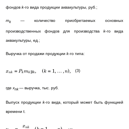
фондов
k
-го вида продукции аквакультуры, руб.;
m
—
количество приобретаемых основных
k
производственных фондов для производства
k
-го вида
аквакультуры, ед.;
Выручка от продажи продукции
k
-го типа:
=
,
(
=
1
,
…
,
)
,
(3)
x
P
m
y
k
n
nk
k
k
k
где
x
—
выручка, тыс. руб.
nk
Выпуск продукции
k
-го вида, который может быть функцией
времени t.
x
=
,
(
=
1
,
…
,
)
.
nk