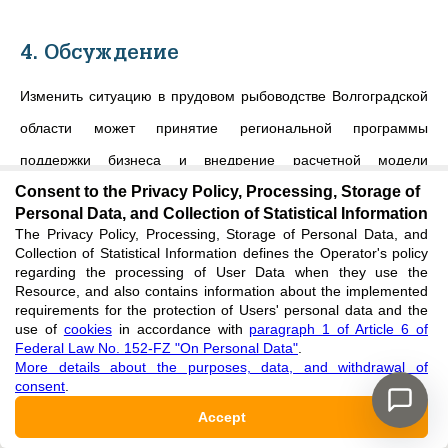
4. Обсуждение
Изменить ситуацию в прудовом рыбоводстве Волгоградской
области может принятие региональной программы
поддержки бизнеса и внедрение расчетной модели
Consent to the Privacy Policy, Processing, Storage of
маркетинговой коммерциализации бизнес-процессов с
Personal Data, and Collection of Statistical Information
учетом преобладающих трендов рынка FoodTech
[
11
]
.
The Privacy Policy, Processing, Storage of Personal Data, and
Collection of Statistical Information defines the Operator's policy
Функционально можно рассматривать два вида моделей для
regarding the processing of User Data when they use the
регионального прудового предпринимательства: B2C,
Resource, and also contains information about the implemented
requirements for the protection of Users' personal data and the
ориентированную на местного потребителя, B2B,
use of
cookies
in accordance with
paragraph 1 of Article 6 of
Federal Law No. 152-FZ "On Personal Data"
.
выстроенную под взаимодействие с партнерами и
More details about the purposes, data, and withdrawal of
стейкхолдерами. На взгляд авторов, наиболее
consent
.
предпочтительной является модель B2B, которая позволит
Accept
местным предпринимателям расширить рынки сбыта, более