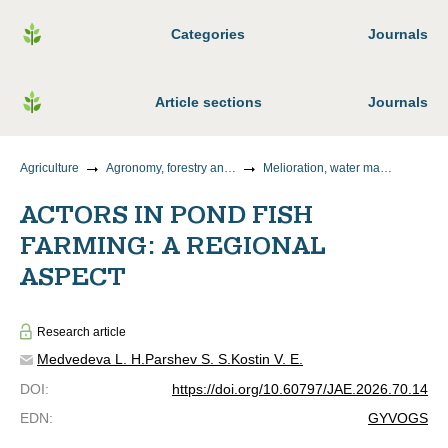
Categories
Journals
Article sections
Journals
Agriculture
Agronomy, forestry and water management
Melioration, water management and agrophysics
ACTORS IN POND FISH
FARMING: A REGIONAL
ASPECT
Research article
Medvedeva L. Н.
Parshev S. S.
Kostin V. E.
DOI
:
https://doi.org/10.60797/JAE.2026.70.14
EDN
:
GYVOGS