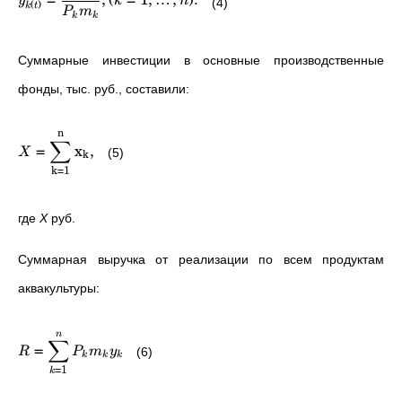
y
k
n
(4)
(
)
k
t
P
m
k
k
Суммарные инвестиции в основные производственные
фонды, тыс. руб., составили:
n
∑
=
x
,
X
(5)
k
k
=
1
где
X
руб.
Суммарная выручка от реализации по всем продуктам
аквакультуры:
n
∑
=
R
P
m
y
(6)
k
k
k
=
1
k