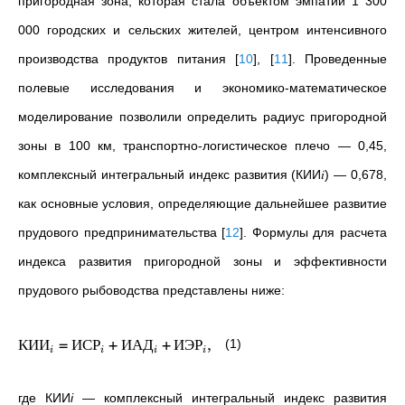
пригородная зона, которая стала
объектом эмпатии 1 300
000 городских и сельских жителей,
центром интенсивного
производства продуктов питания
[
10
]
,
[
11
]
. Проведенные
полевые исследования и экономико-математическое
моделирование позволили определить радиус пригородной
зоны в 100 км, транспортно-логистическое плечо
—
0,45,
к
омплексный интегральный индекс развития (КИИ𝑖) — 0,678,
как основные условия, определяющие дальнейшее развитие
прудового предпринимательства
[
12
]
. Формулы для расчета
индекса развития пригородной зоны и эффективности
прудового рыбоводства представлены ниже:
КИИ
=
ИСР
+
ИАД
+
ИЭР
,
(1)
i
i
i
i
где КИИ
i
— комплексный интегральный индекс развития