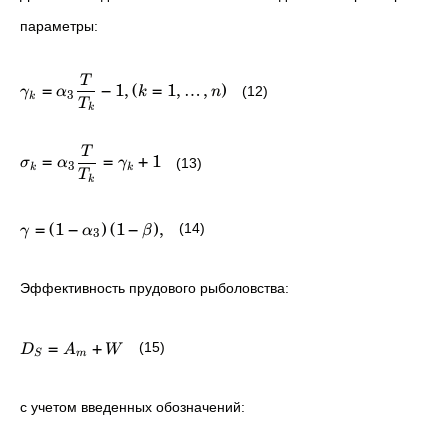
параметры:
T
=
−
1
,
(
=
1
,
…
,
)
(12)
γ
α
k
n
3
k
T
k
T
=
=
+
1
(13)
σ
α
γ
3
k
k
T
k
=
(
1
−
)
(
1
−
)
,
(14)
γ
α
β
3
Эффективность прудового рыболовства:
=
+
(15)
D
A
W
S
m
с учетом введенных обозначений: