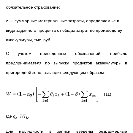
обязательное страхование;
z
—
суммарные материальные затраты, определяемые в
виде заданного процента от общих затрат по производству
аквакультуры, тыс. руб.
С учетом приведенных обозначений, прибыль
предпринимателя по выпуску продуктов аквакультуры в
пригородной зоне, выглядит следующим образом:
[
]
n
n
∑
∑
=
(
1
−
)
−
+
(
1
−
)
(11)
W
α
θ
x
β
x
3
k
k
nk
=
1
=
1
k
k
где
q
=T/T
.
k
k
Для наглядности в записи введены безразмерные