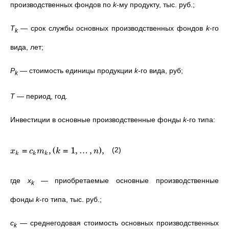
производственных фондов по
k
-му продукту, тыс. руб.;
T
—
срок службы основных производственных фондов
k
-го
k
вида, лет;
P
—
стоимость единицы продукции
k
-го вида, руб;
k
Т
—
период, год.
Инвестиции в основные производственные фонды
k
-го типа:
=
,
(
=
1
,
…
,
)
,
(2)
x
c
m
k
n
k
k
k
где
x
—
приобретаемые основные производственные
k
фонды
k
-го типа, тыс. руб.;
c
—
среднегодовая стоимость основных производственных
k