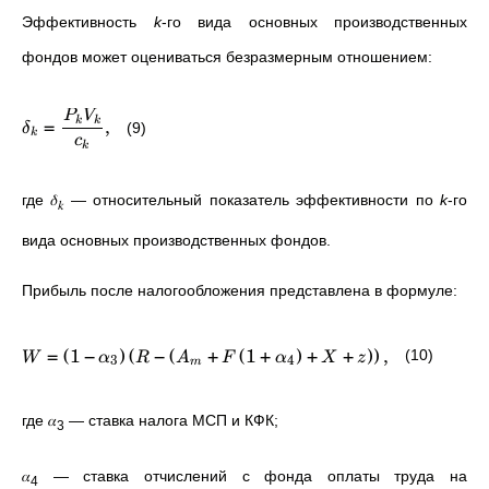
Эффективность
k
-го вида основных производственных
фондов может оцениваться безразмерным отношением:
P
V
=
,
k
k
(9)
δ
k
c
k
где
𝛿
—
относительный показатель эффективности по
k
-го
𝑘
вида основных производственных фондов.
Прибыль после налогообложения представлена в формуле:
=
(
1
−
)
(
−
(
+
(
1
+
)
+
+
)
)
,
(10)
W
α
R
A
F
α
X
z
3
4
m
где
𝛼
—
ставка налога МСП и КФК;
3
𝛼
—
ставка отчислений с фонда оплаты труда на
4