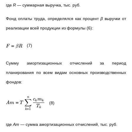
где
R
—
суммарная выручка, тыс. руб.
Фонд оплаты труда, определялся как процент
β
выручки от
реализации всей продукции из формулы (6):
=
(7)
F
βR
Сумму амортизационных отчислений за период
планирования по всем видам основных производственных
фондов:
n
c
m
∑
=
k
k
A
m
T
(8)
T
k
=
1
k
где
Am
—
сумма амортизационных отчислений, тыс. руб.