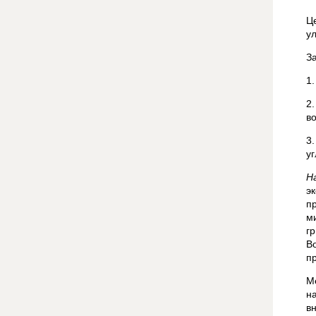
Ц
у
З
1
2
в
3
у
Н
э
п
м
г
В
п
М
н
в