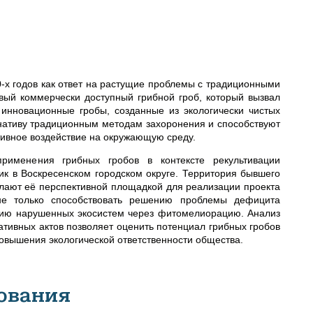
-х годов как ответ на растущие проблемы с традиционными
вый коммерчески доступный грибной гроб, который вызвал
 инновационные гробы, созданные из экологически чистых
ативу традиционным методам захоронения и способствуют
тивное воздействие на окружающую среду.
рименения грибных гробов в контексте рекультивации
к в Воскресенском городском округе. Территория бывшего
лают её перспективной площадкой для реализации проекта
 не только способствовать решению проблемы дефицита
ению нарушенных экосистем через фитомелиорацию. Анализ
тивных актов позволяет оценить потенциал грибных гробов
овышения экологической ответственности общества.
ования