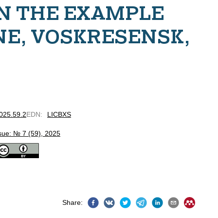
N THE EXAMPLE
NE, VOSKRESENSK,
2025.59.2
EDN
:
LICBXS
sue: № 7 (59), 2025
Share
: