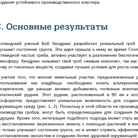
оздания устойчивого производственного кластера.
3. Основные результаты
олландский ученый Боб Хендрикс разработал уникальный гроб 
лучшает состояние грунта. Эта идея пришла к нему во время Гол
итевидной частью гриба, активно участвует в разложении биологи
тмосферу. Хендрикс называет свой гроб «живым коконом», так как
очву от токсичных веществ, создавая лучшие условия для роста нов
 учетом того, что многие земельные участки, предназначенные 
спользованию как кладбища, необходимо искать альтернат
оскресенске, где раньше активно добывались полезные ископа
опатинский рудник. Этот рудник, расположенный в 90 км к ю
осфоритов, предоставляет уникальную возможность для создан
кружающую среду (рис. 1, 2). Поскольку в этой области не произво
роизводства гробов, могут быть определяющими для создания бе
удущем. Кроме того, интеграция подобного подхода может стать 
а восстановление загрязненных земель с помощью растений и м
е только улучшает состояние грунта, но и может служить эффект
осстановлению экосистем и созданию более здоровой окружающей