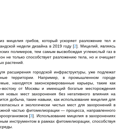
из мицелия грибов, который ускоряет разложение тел и
ландской недели дизайна в 2019 году
[
2
]
. Мицелий, являясь
ческих полимеров, тем самым высвобождая углекислый газ в
 он не только способствует разложению тела, но и очищает
ых растений.
для расширения городской инфраструктуры, уже подлежат
ивные территории. Например, в промышленном городе
емые, находятся законсервированные карьеры, такие как
го-востоку от Москвы и имеющий богатые месторождения
ия новых мест захоронения без негативного влияния на
дится добыча, такие навыки, как использование мицелия для
зопасных и экологически чистых мест для захоронений в
важной частью фитомелиорации — процесса, направленного
икроорганизмов
[
3
]
. Использование мицелия в захоронениях
ивным инструментом в рамках фитомелиорации, способствуя
 среды.