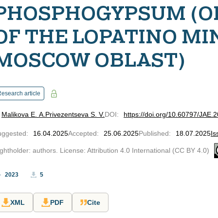
PHOSPHOGYPSUM (O
OF THE LOPATINO MI
MOSCOW OBLAST)
esearch article
Malikova E. A.
Privezentseva S. V.
DOI
:
https://doi.org/10.60797/JAE.
uggested
:
16.04.2025
Accepted
:
25.06.2025
Published
:
18.07.2025
Is
ghtholder: authors. License: Attribution 4.0 International (CC BY 4.0)
2023
5
XML
PDF
Cite