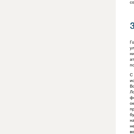
с
Г
у
н
а
п
С
и
В
Л
ф
о
п
б
н
н
в