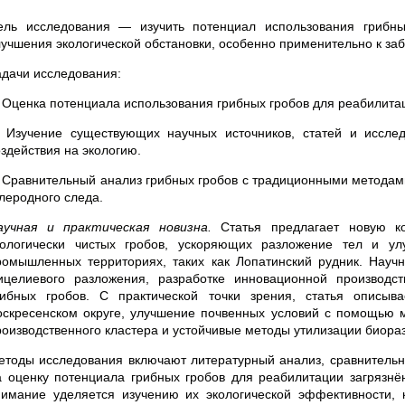
ель исследования — изучить потенциал использования грибны
лучшения экологической обстановки, особенно применительно к за
адачи исследования:
. Оценка потенциала использования грибных гробов для реабилита
. Изучение существующих научных источников, статей и иссле
оздействия на экологию.
. Сравнительный анализ грибных гробов с традиционными методами
глеродного следа.
аучная и практическая новизна.
Статья предлагает новую ко
кологически чистых гробов, ускоряющих разложение тел и у
ромышленных территориях, таких как Лопатинский рудник. Науч
ицелиевого разложения, разработке инновационной производст
рибных гробов. С практической точки зрения, статья описыв
оскресенском округе, улучшение почвенных условий с помощью м
роизводственного кластера и устойчивые методы утилизации биора
етоды исследования включают литературный анализ, сравнительн
а оценку потенциала грибных гробов для реабилитации загрязнён
нимание уделяется изучению их экологической эффективности,