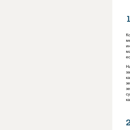
К
м
и
м
е
Н
з
к
з
з
с
к