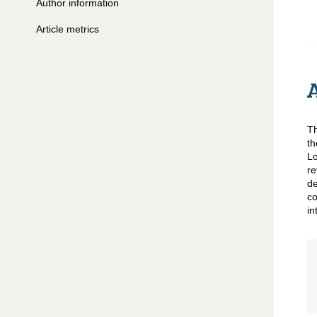
Author information
Article metrics
Th
th
Lo
re
de
co
in