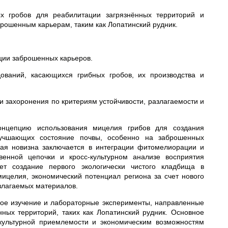
х гробов для реабилитации загрязнённых территорий и
брошенным карьерам, таким как Лопатинский рудник.
ции заброшенных карьеров.
дований, касающихся грибных гробов, их производства и
 захоронения по критериям устойчивости, разлагаемости и
нцепцию использования мицелия грибов для создания
лучшающих состояние почвы, особенно на заброшенных
ная новизна заключается в интеграции фитомелиорации и
венной цепочки и кросс-культурном анализе восприятия
ает создание первого экологически чистого кладбища в
ицелия, экономический потенциал региона за счет нового
злагаемых материалов.
ое изучение и лабораторные эксперименты, направленные
ных территорий, таких как Лопатинский рудник. Основное
 культурной приемлемости и экономическим возможностям