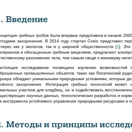
1. Введение
онцепция грибных гробов была впервые предложена в начале 2000
етодами захоронения. В 2014 году стартап Coeio представил пер
нтерес как у экологов, так и у широкой общественности
[
1
]
. Эти
атериалов и обогащенные грибным мицелием, предлагают альтерн
стественному разложению тела, тем самым сводя к минимуму нега
астоящее исследование посвящено изучению возможностей п
аброшенных промышленных объектов, таких как Лопатинский рудни
арьера обладает уникальными природными условиями, которые де
елёного захоронения. Интеграция грибных технологий может
емельных участков для кладбищ, но и содействовать восстановл
уществующих научных данных, технологических разработок и норма
ак инструмента устойчивого управления природными ресурсами и п
2. Методы и принципы исслед