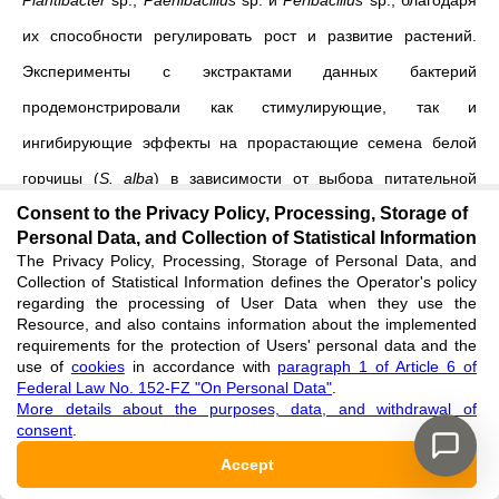
Plantibacter
sp.,
Paenibacillus
sp. и
Peribacillus
sp., благодаря
их способности регулировать рост и развитие растений.
Эксперименты с экстрактами данных бактерий
продемонстрировали как стимулирующие, так и
ингибирующие эффекты на прорастающие семена белой
горчицы (
S. alba
) в зависимости от выбора питательной
Consent to the Privacy Policy, Processing, Storage of
среды для их культивации. Например, экстракт, содержащий
Personal Data, and Collection of Statistical Information
внеклеточные метаболиты штамма
Microbacterium
sp.,
The Privacy Policy, Processing, Storage of Personal Data, and
Collection of Statistical Information defines the Operator's policy
культивированного на среде TSB, показал ингибирование
regarding the processing of User Data when they use the
роста корней проростков, в то время как экстракт того же
Resource, and also contains information about the implemented
requirements for the protection of Users' personal data and the
типа данного штамма при культивации на питательной среде
use of
cookies
in accordance with
paragraph 1 of Article 6 of
Federal Law No. 152-FZ "On Personal Data"
.
ММ показывает увеличение роста побега проростков.
More details about the purposes, data, and withdrawal of
consent
.
Кроме того, результаты показали, что экстракты плодовых
Accept
тел черного трюфеля, несмотря на отсутствие значимого