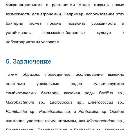
микроорганизмами и растениями может открыть новые
возможности для агрономии. Например, использование этих
бактерий может помочь повысить урожайность и
устойчивость сельскохозяйственных культур к
неблагоприятным условиям.
5. Заключение
Таким образом, проведенное исследование выявило
несколько уникальных родов культивируемых
симбиотических бактерий, включая роды
Bacillus
sp.,
Microbacterium
sp.,
Lactococcus
sp.,
Enterococcus
sp.,
Plantibacter
sp.,
Paenibacillus
sp. и
Peribacillus
sp. Особое
внимание уделено таким штаммам, как
Microbacterium
sp.,