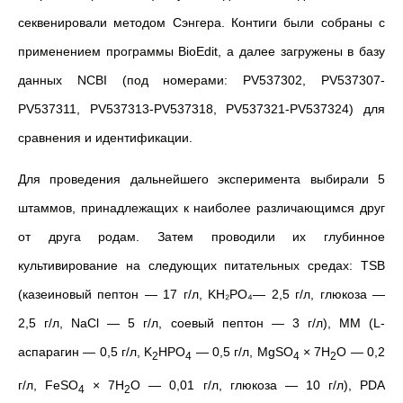
секвенировали методом Сэнгера. Контиги были собраны с
применением программы BioEdit, а далее загружены в базу
данных NCBI (под номерами: PV537302, PV537307-
PV537311, PV537313-PV537318, PV537321-PV537324) для
сравнения и идентификации.
Для проведения дальнейшего эксперимента выбирали 5
штаммов, принадлежащих к наиболее различающимся друг
от друга родам. Затем проводили их глубинное
культивирование на следующих питательных средах: TSB
(казеиновый пептон — 17 г/л, KH₂PO₄— 2,5 г/л, глюкоза —
2,5 г/л, NaCl — 5 г/л, соевый пептон — 3 г/л), MM (L-
аспарагин — 0,5 г/л, K
HPO
— 0,5 г/л, MgSO
× 7H
O — 0,2
2
4
4
2
г/л, FeSO
× 7H
O — 0,01 г/л, глюкоза — 10 г/л), PDA
4
2