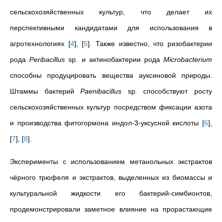
сельскохозяйственных культур, что делает их
перспективными кандидатами для использования в
агротехнологиях
[
4
]
,
[
5
]
. Также известно, что ризобактерии
рода
Peribacillus
sp. и актинобактерии рода
Microbacterium
способны продуцировать вещества ауксиновой природы.
Штаммы бактерий
Paenibacillus
sp
.
способствуют росту
сельскохозяйственных культур посредством фиксации азота
и производства фитогормона индол-3-уксусной кислоты
[
6
]
,
[
7
]
,
[
8
]
.
Эксперименты с использованием метанольных экстрактов
чёрного трюфеля и экстрактов, выделенных из биомассы и
культуральной жидкости его бактерий-симбионтов,
продемонстрировали заметное влияние на прорастающие