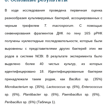
В ходе исследования проведена первичная оценка
разнообразия культивируемых бактерий, ассоциированных с
черным трюфелем
T. macrosporum
. С помощью
секвенирования фрагментов ДНК по гену 16S рРНК
получены нуклеотидные последовательности, которые были
выровнены с представителями других бактерий этих же
родов в системе NCBI. В результате эксперимента было
выделено более 40 чистых культур, из которых
идентифицировано 18. Идентифицированные бактерии
принадлежали таким родам, как
Bacillus
sp. (35%)
Microbacterium
sp. (35%),
Lactococcus
sp. (6%),
Enterococcus
sp. (6%),
Plantibacter
sp. (6%),
Paenibacillus
sp. (6%),
Peribacillus
sp. (6%) (Таблица 1).