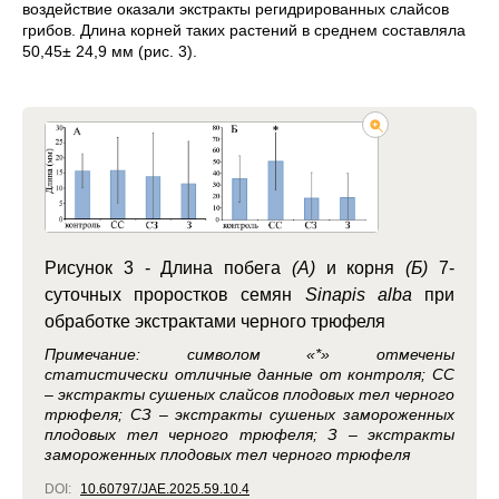
воздействие оказали экстракты регидрированных слайсов
грибов. Длина корней таких растений в среднем составляла
50,45± 24,9 мм (рис. 3).
Рисунок 3 -
Длина побега
(А)
и корня
(Б)
7-
суточных проростков семян
Sinapis alba
при
обработке экстрактами черного трюфеля
Примечание: символом «*» отмечены
статистически отличные данные от контроля; СС
– экстракты сушеных слайсов плодовых тел черного
трюфеля; СЗ – экстракты сушеных замороженных
плодовых тел черного трюфеля; З – экстракты
замороженных плодовых тел черного трюфеля
DOI:
10.60797/JAE.2025.59.10.4