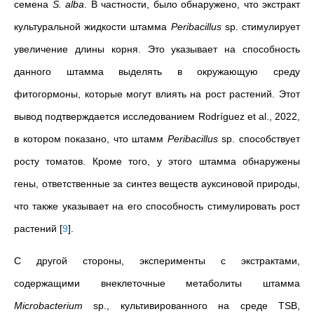
семена
S. alba
. В частности, было обнаружено, что экстракт
культуральной жидкости штамма
Peribacillus
sp. стимулирует
увеличение длины корня. Это указывает на способность
данного штамма выделять в окружающую среду
фитогормоны, которые могут влиять на рост растений. Этот
вывод подтверждается исследованием Rodríguez et al., 2022,
в котором показано, что штамм
Peribacillus
sp. способствует
росту томатов. Кроме того, у этого штамма обнаружены
гены, ответственные за синтез веществ ауксиновой природы,
что также указывает на его способность стимулировать рост
растений
[
9
]
.
С другой стороны, эксперименты с экстрактами,
содержащими внеклеточные метаболиты штамма
Microbacterium
sp., культивированного на среде TSB,