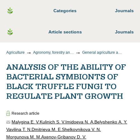
Categories
Journals
Article sections
Journals
Agriculture
Agronomy, forestry and water management
General agriculture and crop production
ANALYSIS OF THE ABILITY OF
BACTERIAL SYMBIONTS OF
BLACK TRUFFLE FUNGI TO
REGULATE PLANT GROWTH
Research article
Malygina E. V.
Kulinich S. V.
Imidoeva N. A.
Belyshenko A. Y.
Vavilina T. N.
Dmitrieva M. E.
Shelkovnikova V. N.
Morgunova M. M.
Axenov-Gribanov D. V.