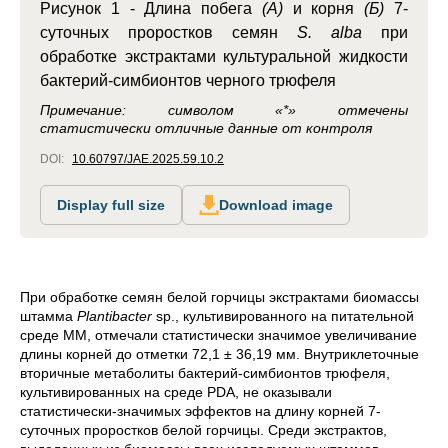
Рисунок 1 -
Длина побега
(А)
и корня
(Б)
7-
суточных проростков семян
S. alba
при
обработке экстрактами культуральной жидкости
бактерий-симбионтов черного трюфеля
Примечание: символом «*» отмечены
статистически отличные данные от контроля
DOI:
10.60797/JAE.2025.59.10.2
Display full size
Download image
При обработке семян белой горчицы экстрактами биомассы
штамма
Plantibacter
sp., культивированного на питательной
среде ММ, отмечали статистически значимое увеличивание
длины корней до отметки 72,1 ± 36,19 мм. Внутриклеточные
вторичные метаболиты бактерий-симбионтов трюфеля,
культивированных на среде PDA, не оказывали
статистически-значимых эффектов на длину корней 7-
суточных проростков белой горчицы. Среди экстрактов,