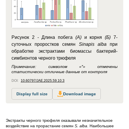
Рисунок 2 -
Длина побега
(А)
и корня
(Б)
7-
суточных проростков семян
Sinapis alba
при
обработке экстрактами биомассы бактерий-
симбионтов черного трюфеля
Примечание: символом «*» отмечены
статистически отличные данные от контроля
DOI:
10.60797/JAE.2025.59.10.3
Display full size
Download image
Экстракты черного трюфеля оказывали незначительное
воздействие на прорастание семян
S. аlba
. Наибольшее