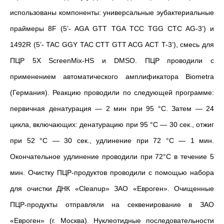
использованы компоненты: универсальные эубактериальные
праймеры 8F (5’- AGA GTT TGA TCC TGG CTC AG-3’) и
1492R (5’- TAC GGY TAC CTT GTT ACG ACT T-3’), смесь для
ПЦР 5X ScreenMix-HS и DMSO. ПЦР проводили с
применением автоматического амплификатора Biometra
(Германия). Реакцию проводили по следующей программе:
первичная денатурация — 2 мин при 95 °C. Затем — 24
цикла, включающих: денатурацию при 95 °C — 30 сек., отжиг
при 52 °C — 30 сек., удлинение при 72 °
С
— 1 мин.
Окончательное удлинение проводили при 72°C в течение 5
мин. Очистку ПЦР-продуктов проводили с помощью набора
для очистки ДНК «Cleanup» ЗАО «Евроген».
Очищенные
ПЦР-продукты отправляли на секвенирование в ЗАО
«Евроген» (г. Москва). Нуклеотидные последовательности