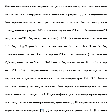
Далее полученный водно-глицероловый экстракт был посеян
газоном на твёрдые питательные среды. Для выделения
бактерий-симбионтов трюфелевых грибов были выбраны
следующие среды: MS (соевая мука — 20 г/л, D-маннит—20
г/л, агар—20 г/л, агар — 20 г/л), TSB (казеиновый пептон —
17 г/л, KH₂PO₄— 2,5 г/л, глюкоза — 2,5 г/л, NaCl — 5 г/л,
соевый пептон — 3 г/л, агар — 20 г/л) и Гаузе-2 (триптон —
2,5 г/л, пептон — 5 г/л, NaCl — 5 г/л, глюкоза — 10 5 г/л, агар
— 20 г/л). Выделение микроорганизмов проводили в
термостатируемых условиях при температуре +28 °C. Затем
чистые культуры выделенных бактерий культивировали на
питательной среде TSB. Идентификацию культур проводили
посредством секвенирования, для чего ДНК выделяли калий-
ацетатным методом
[
3
]
. Для проведения реакции ПЦР были