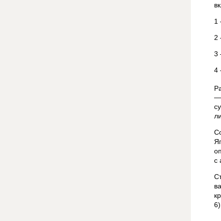
в
1
2
3
4
Р
—
с
л
С
Я
о
с
С
в
к
6