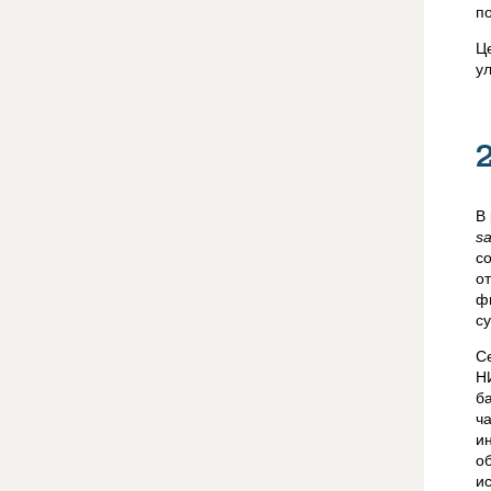
п
Ц
у
В
sa
с
о
ф
с
С
Н
б
ч
и
о
и