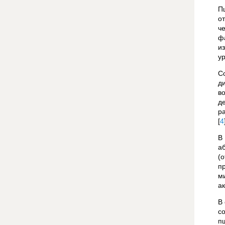
П
о
ч
ф
и
у
С
д
в
д
р
[
4
В
а
(о
п
м
а
В
с
п