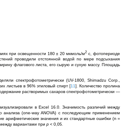
2
виях при освещенности 180 ± 20 мкмоль/м
с, фотопериоде
астений проводили отстоянной водой по мере подсыхания
ширину флагового листа, его сырую и сухую массу. Площадь
деляли спектрофотометрически (UV-1800, Shimadzu Corp.,
жих листьев в 96% этиловый спирт
[
11
]
. Количество
пролина
содержание растворимых сахаров спектрофотометрически
—
 визуализировали в Excel 16.0. Значимость различий между
го анализа (one-way ANOVA) с последующим применением
ние арифметические значения и их стандартные ошибки (n =
 между вариантами при
p
< 0,05.