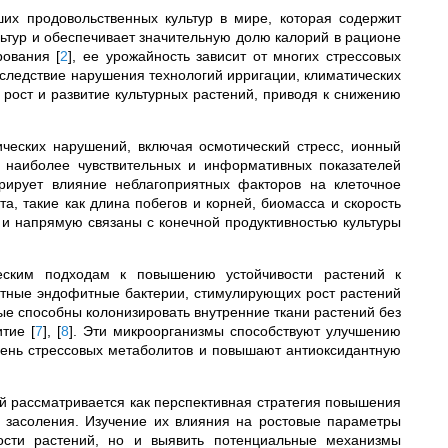
их продовольственных культур в мире, которая содержит
льтур и обеспечивает значительную долю калорий в рационе
ирования
[
2
]
, ее урожайность зависит от многих стрессовых
вследствие нарушения технологий ирригации, климатических
 рост и развитие культурных растений, приводя к снижению
ческих нарушений, включая осмотический стресс, ионный
 наиболее чувствительных и информативных показателей
грирует влияние неблагоприятных факторов на клеточное
а, такие как длина побегов и корней, биомасса и скорость
 и напрямую связаны с конечной продуктивностью культуры
еским подходам к повышению устойчивости растений к
нтные эндофитные бактерии,
стимулирующих рост растений
рые
способны колонизировать внутренние ткани растений без
витие
[
7
]
,
[
8
]
. Эти микроорганизмы способствуют улучшению
вень стрессовых метаболитов и повышают антиоксидантную
й рассматривается как перспективная стратегия повышения
х засоления. Изучение их влияния на ростовые параметры
вости растений, но и выявить потенциальные механизмы