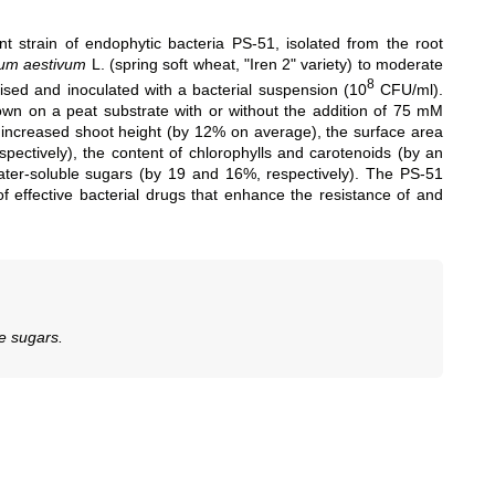
nt strain of endophytic bacteria PS-51, isolated from the root
cum aestivum
L. (spring soft wheat, "Iren 2" variety) to moderate
8
ised and inoculated with a bacterial suspension (10
CFU/ml).
wn on a peat substrate with or without the addition of 75 mM
ns increased shoot height (by 12% on average), the surface area
spectively), the content of chlorophylls and carotenoids (by an
ater-soluble sugars (by 19 and 16%, respectively). The PS-51
 of effective bacterial drugs that enhance the resistance of and
le sugars.