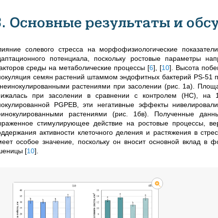
3. Основные результаты и обс
лияние солевого стресса на морфофизиологические показател
даптационного потенциала, поскольку ростовые параметры на
акторов среды на метаболические процессы
[
6
]
,
[
10
]
. Высота побе
нокуляция семян растений штаммом эндофитных бактерий PS-51 п
 неинокулированными растениями при засолении (рис. 1а). Площ
нижалась при засолении в сравнении с контролем (НС), на 
нокулированной PGPEB, эти негативные эффекты нивелировал
еинокулированными растениями (рис. 1бв). Полученные данн
ыраженное стимулирующее действие на ростовые процессы, вер
оддержания активности клеточного деления и растяжения в стре
меет особое значение, поскольку он вносит основной вклад в 
шеницы
[
10
]
.