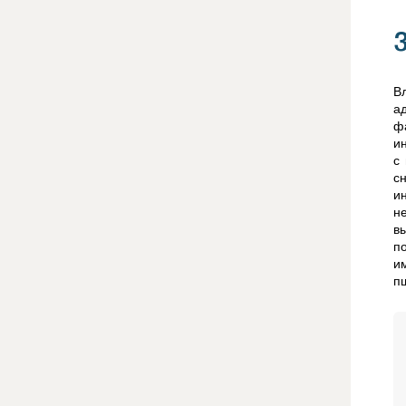
В
а
ф
и
с
с
и
н
в
п
и
п