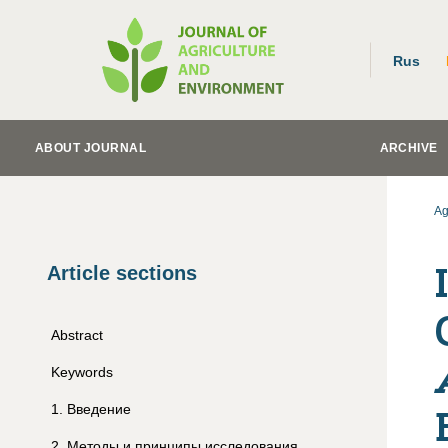
Rus
ABOUT JOURNAL
ARCHIVE
Ag
Article sections
Abstract
Keywords
1
.
Введение
2
.
Методы и принципы исследования