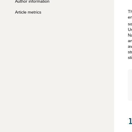
Author information
Th
Article metrics
en
so
Un
Na
an
av
st
st