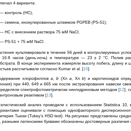
ключал 4 варианта:
 — контроль (НС);
 — семена, инокулированные штаммом PGPEB (PS-51);
 — НС с внесением раствора 75 мМ NaCl;
 — PS-51 + 75 мМ NaCl.
астения культивировали в течение 56 дней в контролируемых усло
 16:8 часов (день:ночь) и температуре — 23 ± 2 °C. Полив р
убстрата. В конце эксперимента измеряли высоту побега, длину и 
истьев рассчитывали согласно Kumar et al.
[
10
]
.
одержание хлорофиллов
а
,
b
(Хл
а
, Хл
b
) и каротиноидов опре
пония) при 440, 649 и 665 нм после экстрагирования навески све
пределяли спектрофотометрически нингидриновым методом
[
12
]
, 
 антроновым реактивом
[
13
]
.
татистический анализ проводили с использованием Statistica 10,
ариантами оценивали с помощью однофакторного дисперсионно
ритерия Тьюки (Tukey’s HSD test). На рисунках представлены сред
), разными латинскими буквами обозначены достоверные различия