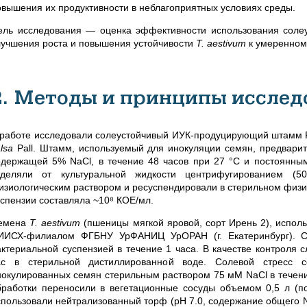
овышения их продуктивности в неблагоприятных условиях среды.
ель исследования — оценка эффективности использования соле
лучшения роста и повышения устойчивости
T. aestivum
к умеренном
2. Методы и принципы исслед
 работе исследовали солеустойчивый ИУК-продуцирующий штамм 
lsa
Pall.
Штамм, используемый для инокуляции семян, предварите
одержащей 5% NaCl, в течение 48 часов при 27 °C и постоянны
тделяли от культуральной жидкости центрифугированием (
изиологическим раствором и ресуспендировали в стерильном физио
успензии составляла ~10⁸ КОЕ/мл.
емена
T. aestivum
(пшеницы мягкой яровой, сорт Ирень 2), испол
ИИСХ-филиалом ФГБНУ УрФАНИЦ УрОРАН (г. Екатеринбург). С
актериальной суспензией в течение 1 часа. В качестве контроля
ас в стерильной дистиллированной воде. Солевой стресс с
нокулированных семян стерильным раствором 75 мМ NaCl в течени
бработки переносили в вегетационные сосуды объемом 0,5 л (по 
спользовали нейтрализованный торф (pH 7.0, содержание общего N,