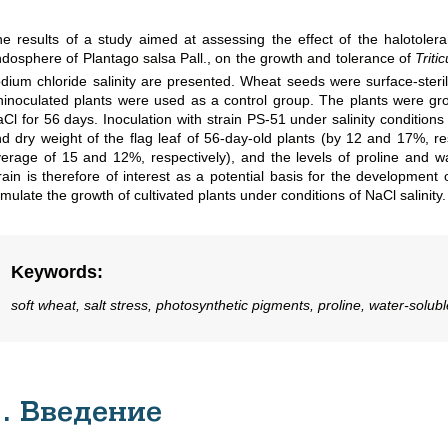
e results of a study aimed at assessing the effect of the halotolera
dosphere of Plantago salsa Pall., on the growth and tolerance of
Triti
dium chloride salinity are presented. Wheat seeds were surface-steril
inoculated plants were used as a control group. The plants were gro
Cl for 56 days. Inoculation with strain PS-51 under salinity conditio
d dry weight of the flag leaf of 56-day-old plants (by 12 and 17%, re
erage of 15 and 12%, respectively), and the levels of proline and w
rain is therefore of interest as a potential basis for the development
imulate the growth of cultivated plants under conditions of NaCl salinity.
Keywords
:
soft wheat, salt stress, photosynthetic pigments, proline, water-solub
1. Введение