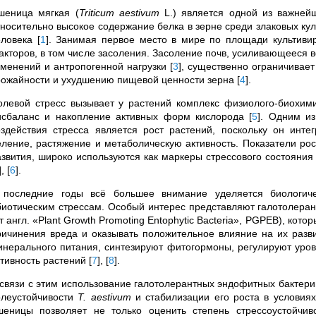
шеница мягкая (
Triticum aestivum
L.) является одной из важнейш
тносительно высокое содержание белка в зерне среди злаковых ку
еловека
[
1
]
. Занимая первое место в мире по площади культив
акторов, в том числе засоления. Засоление почв, усиливающееся 
зменений и антропогенной нагрузки
[
3
]
, существенно ограничивает
рожайности и ухудшению пищевой ценности зерна
[
4
]
.
олевой стресс вызывает у растений комплекс физиолого-биохими
исбаланс и накопление активных форм кислорода
[
5
]
. Одним из
оздействия стресса является рост растений, поскольку он инте
еление, растяжение и метаболическую активность. Показатели рост
азвития, широко используются как маркеры стрессового состояния
]
,
[
6
]
.
 последние годы всё большее внимание уделяется биологич
биотическим стрессам. Особый интерес представляют галотолера
т англ. «Plant Growth Promoting Entophytic Bacteria», PGPEB), кото
ричинения вреда и оказывать положительное влияние на их раз
инерального питания, синтезируют фитогормоны, регулируют уро
ктивность растений
[
7
]
,
[
8
]
.
 связи с этим использование галотолерантных эндофитных бактери
олеустойчивости
T. aestivum
и стабилизации его роста в условия
шеницы позволяет не только оценить степень стрессоустойчи