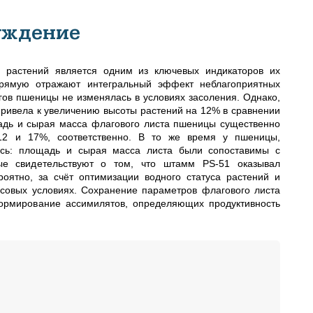
уждение
и растений является одним из ключевых индикаторов их
прямую отражают интегральный эффект неблагоприятных
гов пшеницы не изменялась в условиях засоления. Однако,
ривела к увеличению высоты растений на 12% в сравнении
адь и сырая масса флагового листа пшеницы существенно
12 и 17%, соответственно. В то же время у пшеницы,
ись: площадь и сырая масса листа были сопоставимы с
ые свидетельствуют о том, что штамм PS-51 оказывал
оятно, за счёт оптимизации водного статуса растений и
ссовых условиях. Сохранение параметров флагового листа
формирование ассимилятов, определяющих продуктивность