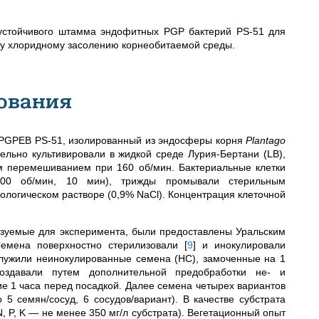
устойчивого штамма эндофитных PGP бактерий PS-51 для
у хлоридному засолению корнеобитаемой среды.
ования
PGPEB PS-51, изолированный из эндосферы корня
Plantago
льно культивировали в жидкой среде Лурия-Бертани (LB),
м перемешиванием при 160 об/мин. Бактериальные клетки
5000 об/мин, 10 мин), трижды промывали стерильным
логическом растворе (0,9% NaCl). Концентрация клеточной
ьзуемые для эксперимента, были предоставлены Уральским
емена поверхностно стерилизовали
[
9
]
и инокулировали
 служили неинокулированные семена (НС), замоченные на 1
оздавали путем дополнительной предобработки не- и
е 1 часа перед посадкой. Далее с
емена четырех вариантов
5 семян/сосуд, 6 сосудов/вариант). В качестве субстрата
 P, K — не менее 350 мг/л субстрата). Вегетационный опыт