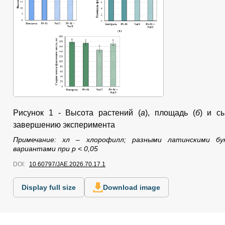
Рисунок 1 -
Высота растений (
а
), площадь (
б
) и с
завершению эксперимента
Примечание: хл – хлорофилл; разными латинскими бу
вариантами при p < 0,05
DOI:
10.60797/JAE.2026.70.17.1
Display full size
Download image