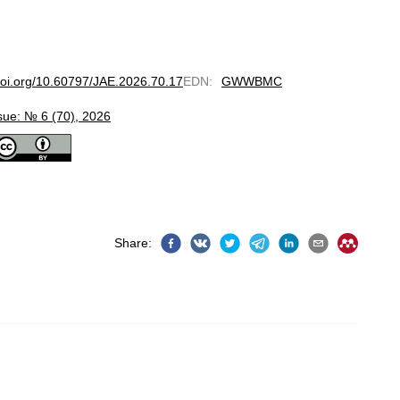
/doi.org/10.60797/JAE.2026.70.17
EDN
:
GWWBMC
sue: № 6 (70), 2026
Share
: