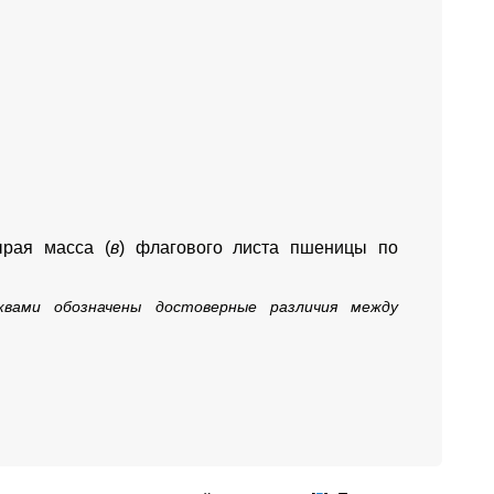
ырая масса (
в
) флагового листа пшеницы по
квами обозначены достоверные различия между