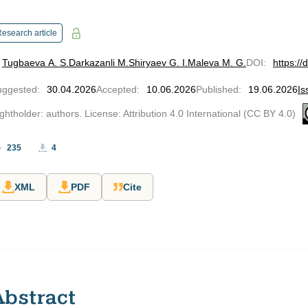
esearch article
Tugbaeva A. S.
Darkazanli M.
Shiryaev G. I.
Maleva M. G.
DOI
:
https:/
uggested
:
30.04.2026
Accepted
:
10.06.2026
Published
:
19.06.2026
Is
ghtholder: authors. License: Attribution 4.0 International (CC BY 4.0)
235
4
XML
PDF
Cite
Abstract