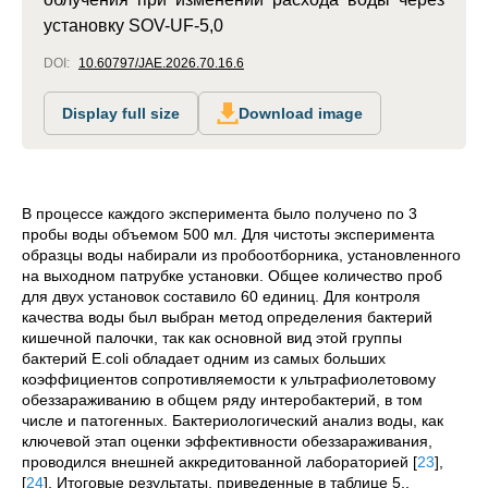
установку SOV-UF-5,0
DOI:
10.60797/JAE.2026.70.16.6
Display full size
Download image
В процессе каждого эксперимента было получено по 3
пробы воды объемом 500 мл. Для чистоты эксперимента
образцы воды набирали из пробоотборника, установленного
на выходном патрубке установки. Общее количество проб
для двух установок составило 60 единиц. Для контроля
качества воды был выбран метод определения бактерий
кишечной палочки, так как основной вид этой группы
бактерий E.coli обладает одним из самых больших
коэффициентов сопротивляемости к ультрафиолетовому
обеззараживанию в общем ряду интеробактерий, в том
числе и патогенных. Бактериологический анализ воды, как
ключевой этап оценки эффективности обеззараживания,
проводился внешней аккредитованной лабораторией
[
23
]
,
[
24
]
. Итоговые результаты, приведенные в таблице 5.,