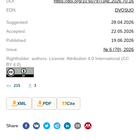
DOI
:
https://doi.org/10.60797/JAE.2026.70.16
EDN
:
DVQSUO
Suggested
:
28.04.2026
Accepted
:
22.05.2026
Published
:
19.06.2026
Issue
:
№ 6 (70), 2026
Rightholder: authors. License: Attribution 4.0 International (CC
BY 4.0)
215
3
XML
PDF
Cite
Share
: