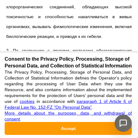
хлорорганических соединений, обладающих высокой
токсичностью и способностью накапливаться в живых
организмах, вызывать физиологические изменения, включая
биологические реакции, и приводя к их гибели.
2. По сравнению с другими методами обеззараживания
Consent to the Privacy Policy, Processing, Storage of
бактерицидный эффект не сопровождается образованием
Personal Data, and Collection of Statistical Information
канцерогенных продуктов трансформации химических
The Privacy Policy, Processing, Storage of Personal Data, and
Collection of Statistical Information defines the Operator's policy
соединений в воде, что исключает опасность передозировки
regarding the processing of User Data when they use the
Resource, and also contains information about the implemented
УФ-излучения.
requirements for the protection of Users' personal data and the
use of
cookies
in accordance with
paragraph 1 of Article 6 of
3. Результаты работы позволят обратить внимание
Federal Law No. 152-FZ "On Personal Data"
.
More details about the purposes, data, and withdrawal of
эксплуатирующих организаций на необходимость
consent
.
регулярного мониторинга условий работы УФ-систем для
Accept
поддержания стабильного и качественного результата.