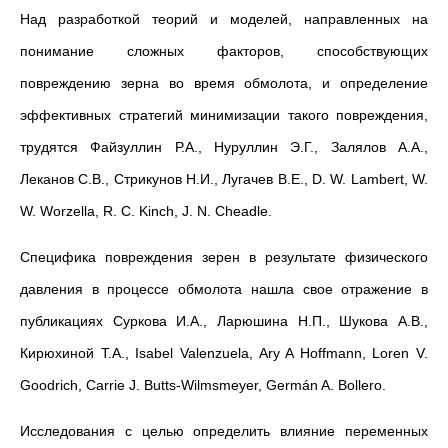
Над разработкой теорий и моделей, направленных на
понимание сложных факторов, способствующих
повреждению зерна во время обмолота, и определение
эффективных стратегий минимизации такого повреждения,
трудятся Файзуллин Р.А., Нуруллин Э.Г., Залялов А.А.,
Леканов С.В., Стрикунов Н.И., Лугачев В.Е., D. W. Lambert, W.
W. Worzella, R. C. Kinch, J. N. Cheadle.
Специфика повреждения зерен в результате физического
давления в процессе обмолота нашла свое отражение в
публикациях Суркова И.А., Ларюшина Н.П., Шукова А.В.,
Кирюхиной Т.А., Isabel Valenzuela, Ary A Hoffmann, Loren V.
Goodrich, Carrie J. Butts-Wilmsmeyer, Germán A. Bollero.
Исследования с целью определить влияние переменных