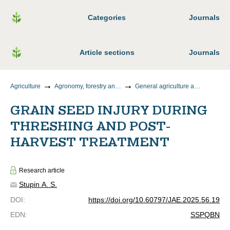
Categories
Journals
Article sections
Journals
Agriculture
Agronomy, forestry and water management
General agriculture and crop production
GRAIN SEED INJURY DURING
THRESHING AND POST-
HARVEST TREATMENT
Research article
Stupin A. S.
DOI
:
https://doi.org/10.60797/JAE.2025.56.19
EDN
:
SSPQBN