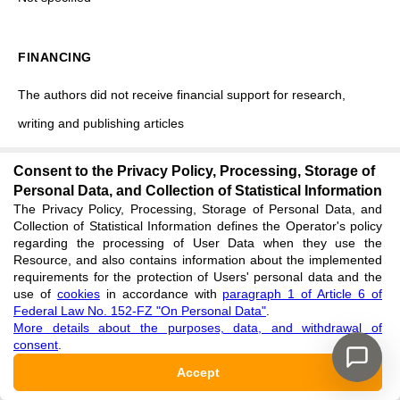
FINANCING
The authors did not receive financial support for research,
writing and publishing articles
Consent to the Privacy Policy, Processing, Storage of
ACKNOWLEDGEMENTS
Personal Data, and Collection of Statistical Information
The Privacy Policy, Processing, Storage of Personal Data, and
Not specified
Collection of Statistical Information defines the Operator's policy
regarding the processing of User Data when they use the
Resource, and also contains information about the implemented
requirements for the protection of Users' personal data and the
CONFLICTS OF INTERESTS
use of
cookies
in accordance with
paragraph 1 of Article 6 of
Federal Law No. 152-FZ "On Personal Data"
.
Not specified
More details about the purposes, data, and withdrawal of
consent
.
Accept
REFERENCES