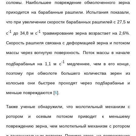
соломы. Наибольшее повреждение обмолоченного зерна
приходится на барабанные рашпили. Испытания показали,
что при увеличении скорости барабанных рашпилей с 27,5 м
-1
-1
с
до 34,8 м с
травмирование зерна возрастает на 2,6%.
Скорость рашпиля связана с деформацией зерна и потоком
массы через вогнутую поверхность. Поток массы в начале
-1
подбарабанья на 1,1 м с
медленнее, чем в его конце,
поэтому при обмолоте большего количества зерен из
колосьев они быстрее проходят через подбарабанье и
меньше повреждаются
[
6
]
.
Также ученые обнаружили, что молотильный механизм с
ротором и осевым потоком приводит к меньшему
повреждению зерна, чем молотильный механизм с ротором
и тангенциальным потоком. Помимо этого, на повреждение