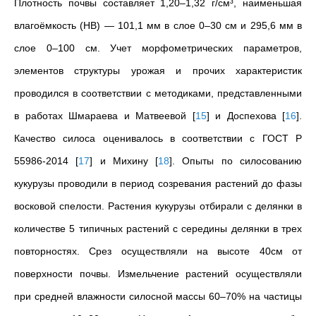
Плотность почвы составляет 1,20–1,32 г/см³, наименьшая
влагоёмкость (НВ) — 101,1 мм в слое 0–30 см и 295,6 мм в
слое 0–100 см. Учет морфометрических параметров,
элементов структуры урожая и прочих характеристик
проводился в соответствии с методиками, представленными
в работах Шмараева и Матвеевой
[
15
]
и Доспехова
[
16
]
.
Качество силоса оценивалось в соответствии с ГОСТ Р
55986-2014
[
17
]
и Михину
[
18
]
. Опыты по силосованию
кукурузы проводили в период созревания растений до фазы
восковой спелости.
Растения кукурузы отбирали с делянки в
количестве 5 типичных растений с середины делянки в трех
повторностях. Срез осуществляли на высоте 40см от
поверхности почвы. Измельчение растений осуществляли
при средней влажности силосной массы 60–70% на частицы