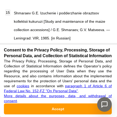
Shmaraev G.E. Izuchenie i podderzhanie obraztsov
kollektsii kukuruzi [Study and maintenance of the maize
collection accessions] / G.E. Shmaraev, G.V. Matveeva. —
Leningrad: VIR, 1985. [in Russian]
See reference
Consent to the Privacy Policy, Processing, Storage of
Personal Data, and Collection of Statistical Information
The Privacy Policy, Processing, Storage of Personal Data, and
Dospekhov B.A. Metodika polevogo opita (s osnovami
Collection of Statistical Information defines the Operator's policy
statisticheskoi obrabotki rezultatov issledovanii) [Methods
regarding the processing of User Data when they use the
Resource, and also contains information about the implemented
of Field Experiment (With Bases of Statistical Processing of
requirements for the protection of Users' personal data and the
use of
cookies
in accordance with
paragraph 1 of Article 6 of
the Findings)] / B.A. Dospekhov. — Moscow:
Federal Law No. 152-FZ "On Personal Data"
.
Agropromizdat, 1985. — 351 p. [in Russian]
More details about the purposes, data, and withdrawal of
consent
.
See reference
Accept