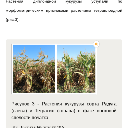
Растения диплоидной кукурузы уступали по
морфометрическим признаками растениям тетраплоидной
(рис.3).
Рисунок 3 - Растения кукурузы сорта Радуга
(слева) и Тетрасил (справа) в фазе восковой
спелости початка
DOI:
10.60797/JAE.2026.66.10.5