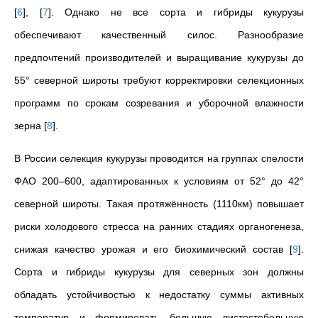
[
6
]
,
[
7
]
. Однако не все сорта и гибриды кукурузы
обеспечивают качественный силос. Разнообразие
предпочтений производителей и выращивание кукурузы до
55° северной широты требуют корректировки селекционных
программ по срокам созревания и уборочной влажности
зерна
[
8
]
.
В России селекция кукурузы проводится на группах спелости
ФАО 200–600, адаптированных к условиям от 52° до 42°
северной широты. Такая протяжённость (1110км) повышает
риски холодового стресса на ранних стадиях органогенеза,
снижая качество урожая и его биохимический состав
[
9
]
.
Сорта и гибриды кукурузы для северных зон должны
обладать устойчивостью к недостатку суммы активных
температур и формировать большую листостебельную