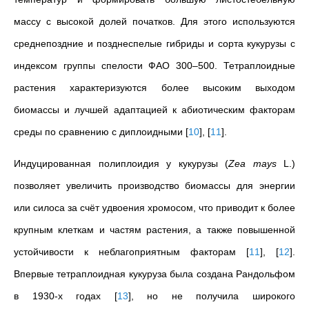
массу с высокой долей початков. Для этого используются
среднепоздние и позднеспелые гибриды и сорта кукурузы с
индексом группы спелости ФАО 300–500. Тетраплоидные
растения характеризуются более высоким выходом
биомассы и лучшей адаптацией к абиотическим факторам
среды по сравнению с диплоидными
[
10
]
,
[
11
]
.
Индуцированная полиплоидия у кукурузы (
Zea mays
L.)
позволяет увеличить производство биомассы для энергии
или силоса за счёт удвоения хромосом, что приводит к более
крупным клеткам и частям растения, а также повышенной
устойчивости к неблагоприятным факторам
[
11
]
,
[
12
]
.
Впервые тетраплоидная кукуруза была создана Рандольфом
в 1930-х годах
[
13
]
, но не получила широкого