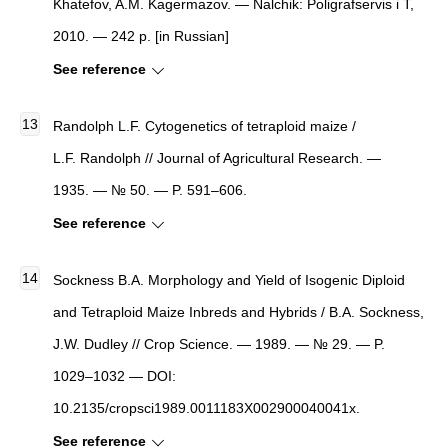
Khatefov, A.M. Kagermazov. — Nalchik: Poligrafservis i T,
2010. — 242 p. [in Russian]
See reference
Randolph L.F. Cytogenetics of tetraploid maize /
L.F. Randolph // Journal of Agricultural Research. —
1935. — № 50. — P. 591–606.
See reference
Sockness B.A. Morphology and Yield of Isogenic Diploid
and Tetraploid Maize Inbreds and Hybrids / B.A. Sockness,
J.W. Dudley // Crop Science. — 1989. — № 29. — P.
1029–1032 — DOI:
10.2135/cropsci1989.0011183X002900040041x.
See reference