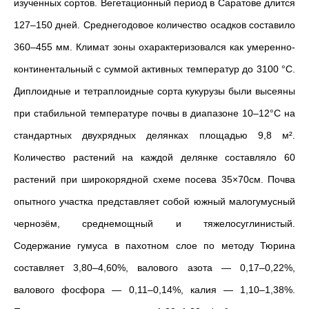
изученных сортов. Вегетационный период в Саратове длится
127–150 дней. Среднегодовое количество осадков составило
360–455 мм. Климат зоны охарактеризовался как умеренно-
континентальный с суммой активных температур до 3100 °C.
Диплоидные и тетраплоидные сорта кукурузы были высеяны
при стабильной температуре почвы в диапазоне 10–12°C на
стандартных двухрядных делянках площадью 9,8 м².
Количество растений на каждой делянке составляло 60
растений при широкорядной схеме посева 35×70см. Почва
опытного участка представляет собой южный малогумусный
чернозём, среднемощный и тяжелосуглинистый.
Содержание гумуса в пахотном слое по методу Тюрина
составляет 3,80–4,60%, валового азота — 0,17–0,22%,
валового фосфора — 0,11–0,14%, калия — 1,10–1,38%.