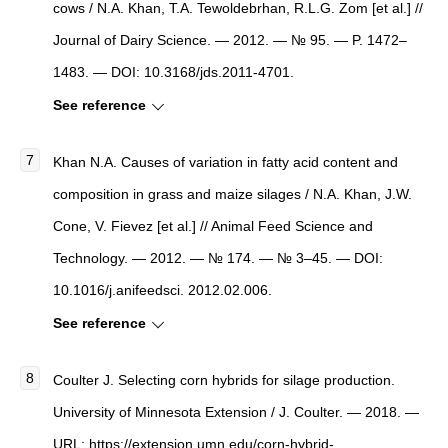
cows / N.A. Khan, T.A. Tewoldebrhan, R.L.G. Zom [et al.] //
Journal of Dairy Science. — 2012. — № 95. — P. 1472–
1483. — DOI: 10.3168/jds.2011-4701.
See reference
Khan N.A. Causes of variation in fatty acid content and
composition in grass and maize silages / N.A. Khan, J.W.
Cone, V. Fievez [et al.] // Animal Feed Science and
Technology. — 2012. — № 174. — № 3–45. — DOI:
10.1016/j.anifeedsci. 2012.02.006.
See reference
Coulter J. Selecting corn hybrids for silage production.
University of Minnesota Extension / J. Coulter. — 2018. —
URL: https://extension.umn.edu/corn-hybrid-