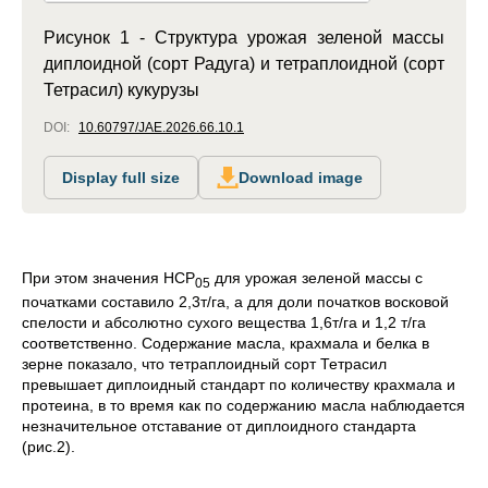
Рисунок 1 - Структура урожая зеленой массы
диплоидной (сорт Радуга) и тетраплоидной (сорт
Тетрасил) кукурузы
DOI:
10.60797/JAE.2026.66.10.1
Display full size
Download image
При этом значения НСР
для урожая зеленой массы с
05
початками составило 2,3т/га, а для доли початков восковой
спелости и абсолютно сухого вещества 1,6т/га и 1,2 т/га
соответственно. Содержание масла, крахмала и белка в
зерне показало, что тетраплоидный сорт Тетрасил
превышает диплоидный стандарт по количеству крахмала и
протеина, в то время как по содержанию масла наблюдается
незначительное отставание от диплоидного стандарта
(рис.2).