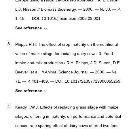
Europe using a resource-focused approach / K. Ericsson,
L.J. Nilsson // Biomass Bioenergy. — 2006. — № 30. — P.
1–15. — DOI: 10.1016/j.biombioe.2005.09.001.
See reference
Phipps R.H. The effect of crop maturity on the nutritional
value of maize silage for lactating dairy cows. 3. Food
intake and milk production / R.H. Phipps, J.D. Sutton, D.E.
Beever [et al.] // Animal Science Journal. — 2000. — №
71. — P. 401–409. — DOI: 10.1017/S1357729800055259.
See reference
Keady T.W.J. Effects of replacing grass silage with maize
silages, differing in maturity, on performance and potential
concentrate sparing effect of dairy cows offered two feed