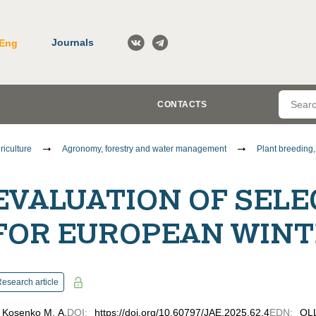
Journals
Eng
CONTACTS
riculture
Agronomy, forestry and water management
Plant breeding
EVALUATION OF SELE
FOR EUROPEAN WINT
esearch article
Kosenko M. A.
DOI
:
https://doi.org/10.60797/JAE.2025.62.4
EDN
:
OL