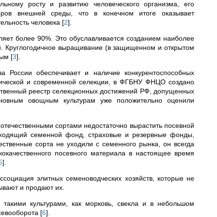
льному росту и развитию человеческого организма, его
соров внешней среды, что в конечном итоге оказывает
тельность человека
[
2
]
.
ляет более 90%. Это обуславливается созданием наиболее
ий. Круглогодичное выращивание (в защищенном и открытом
ным
[
3
]
.
ва России обеспечивает и наличие конкурентоспособных
сической и современной селекции, в ФГБНУ ФНЦО создано
рственный реестр селекционных достижений РФ, допущенных
сновным овощным культурам уже положительно оценили
отечественными сортами недостаточно вырастить посевной
еходящий семенной фонд, страховые и резервные фонды,
ественные сорта не уходили с семенного рынка, он всегда
кокачественного посевного материала в настоящее время
5
]
.
ссоциация элитных семеноводческих хозяйств, которые не
ывают и продают их.
такими культурами, как морковь, свекла и в небольшом
 севооборота
[
6
]
.