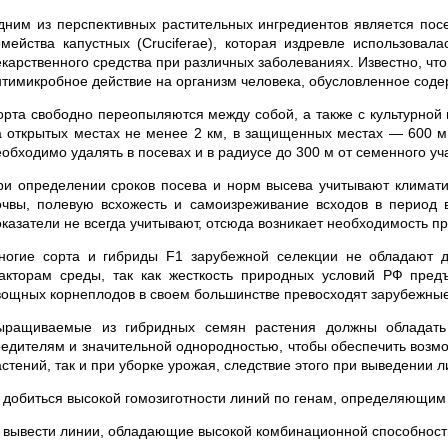
дним из перспективных растительных ингредиентов является посе
емейства капустных (Cruciferae), которая издревле использовал
екарственного средства при различных заболеваниях. Известно, чт
нтимикробное действие на организм человека, обусловленное соде
орта свободно переопыляются между собой, а также с культурной 
а открытых местах не менее 2 км, в защищенных местах — 600 м.
еобходимо удалять в посевах и в радиусе до 300 м от семенного уч
ри определении сроков посева и норм высева учитывают климатич
очвы, по­левую всхожесть и самоизреживание всходов в период 
оказатели не всегда учитывают, отсюда возникает необходимость 
ногие сорта и гибриды F1 зарубежной селекции не обладают д
акторам среды, так как жесткость природных условий РФ пред
вощных корнеплодов в своем большинстве превосходят зарубежные 
ыращиваемые из гибридных семян растения должны обладать 
редителям и значительной однородностью, чтобы обеспечить возм
астений, так и при уборке урожая, следствие этого при выведении 
) добиться высокой гомозиготности линий по генам, определяющим
) вывести линии, обладающие высокой комбинационной способност