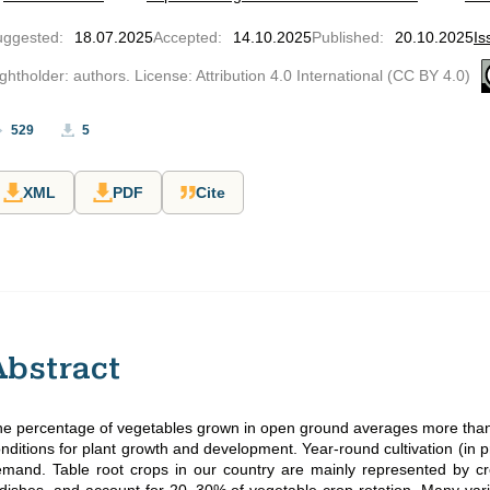
uggested
:
18.07.2025
Accepted
:
14.10.2025
Published
:
20.10.2025
Is
ghtholder: authors. License: Attribution 4.0 International (CC BY 4.0)
529
5
XML
PDF
Cite
Abstract
e percentage of vegetables grown in open ground averages more than 9
nditions for plant growth and development. Year-round cultivation (in 
mand. Table root crops in our country are mainly represented by cr