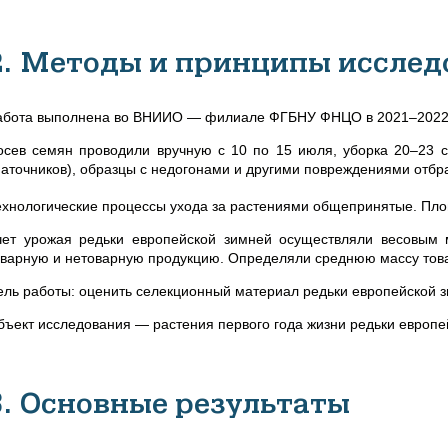
2. Методы и принципы исслед
абота выполнена во ВНИИО — филиале ФГБНУ ФНЦО в 2021–2022 
осев семян проводили вручную с 10 по 15 июля, уборка 20–23 с
маточников), образцы с недогонами и другими повреждениями отбр
ехнологические процессы ухода за растениями общепринятые. Пло
чет урожая редьки европейской зимней осуществляли весовым
оварную и нетоварную продукцию. Определяли среднюю массу тов
ель работы: оценить селекционный материал редьки европейской 
бъект исследования
—
растения первого года жизни редьки европе
3. Основные результаты