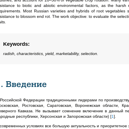
dishes, and account for 20–30% of vegetable crop rotation. Many varie
sistance to biotic and abiotic environmental factors, as the harsh
quirements. Most Russian varieties and hybrids of root vegetables su
sistance to blossom end rot. The work objective: to evaluate the select
aits.
Keywords
:
radish, characteristics, yield, marketability, selection.
1. Введение
 Российской Федерации традиционными лидерами по производству 
осковская, Ростовская, Саратовская, Воронежская области, Кр
еверного Кавказа. Не вызывает сомнение включение в данный пе
ародные республики, Херсонская и Запорожская области)
[
1
]
.
 современных условиях все большую актуальность и приоритетное 