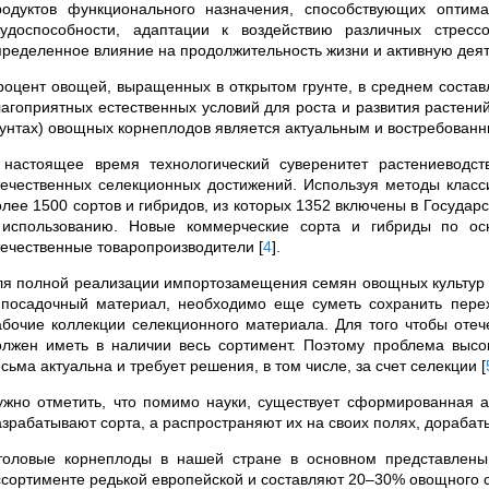
родуктов функционального назначения, способствующих оптима
рудоспособности, адаптации к воздействию различных стрес
пределенное влияние на продолжительность жизни и активную дея
роцент овощей, выращенных в открытом грунте, в среднем состав
лагоприятных естественных условий для роста и развития растен
рунтах) овощных корнеплодов является актуальным и востребован
 настоящее время технологический суверенитет растениеводст
течественных селекционных достижений. Используя методы клас
олее 1500 сортов и гибридов, из которых 1352 включены в Госуда
 использованию. Новые коммерческие сорта и гибриды по о
течественные товаропроизводители
[
4
]
.
ля полной реализации импортозамещения семян овощных культур 
 посадочный материал, необходимо еще суметь сохранить пер
абочие коллекции селекционного материала. Для того чтобы отеч
олжен иметь в наличии весь сортимент. Поэтому проблема высо
сьма актуальна и требует решения, в том числе, за счет селекции
[
ужно отметить, что помимо науки, существует сформированная а
азрабатывают сорта, а распространяют их на своих полях, дорабат
толовые корнеплоды в нашей стране в основном представлены 
ссортименте редькой европейской и составляют 20–30% овощного