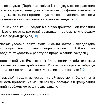
вная редька (Raphanus sativus L.) — двухлетнее растение
ась в народной медицине в качестве профилактического и
о редька оказывает противоопухолевое, антиокислительное и
ржанием в ней биологически активных веществ
[
7
]
.
и дикой редькой и нуждаются в пространственной изоляции
 Цветение этих растений совпадает, поэтому дикую редьку
астка редьки (редиса)
[
8
]
.
еские условия, сорта, механический состав и плодородие
вегетации. Рекомендуемые нормы высева — 3–6 кг/га, эти
проводить трудоемкую работу по прореживанию всходов
[
9
]
.
остаточной устойчивостью к биотическим и абиотическим
ъявляет особые требования. Российские сорта и гибриды
аналоги по адаптивности, устойчивости к цветухе
[
10
]
.
высокой продуктивностью, устойчивостью к болезням и
ожность применения машин как при посадке и выращивании
линий необходимо решить две задачи:
 хозяйственно-ценные признаки;
ью.