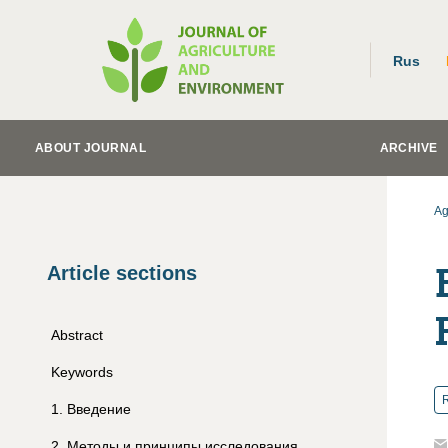
Rus
ABOUT JOURNAL
ARCHIVE
Ag
Article sections
Abstract
Keywords
R
1
.
Введение
2
.
Методы и принципы исследования