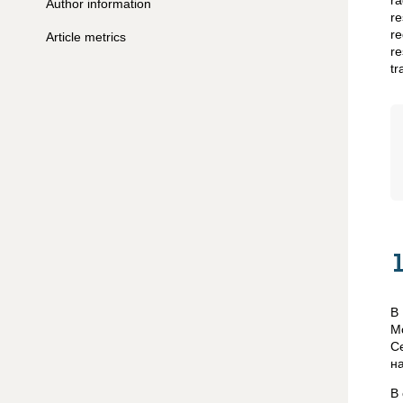
ra
Author information
re
re
Article metrics
re
tr
В
М
С
н
В