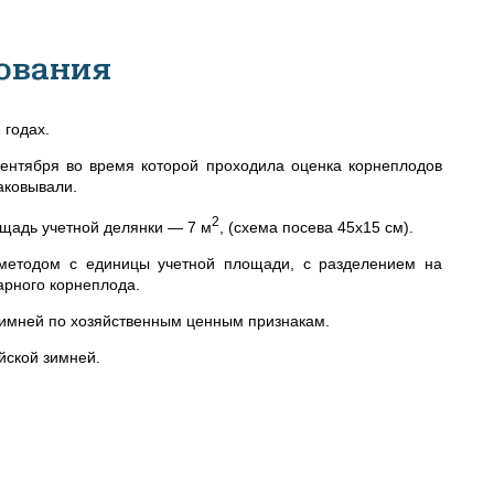
ования
годах.
ентября во время которой проходила оценка корнеплодов
аковывали.
2
щадь учетной делянки — 7 м
, (схема посева 45х15 см).
 методом с единицы учетной площади, с разделением на
арного корнеплода.
зимней по хозяйственным ценным признакам.
йской зимней.