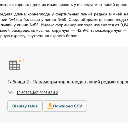
ризнаки корнеплода и их изменчивость у исследуемых линий предст
редняя длина корнеплода у фертильных линий редьки зимней н
инии №43, а большая у линии №50. Средний диаметр корнеплода б
ольший у линии №53. Индекс формы корнеплода изменялся от 0,84
имней распределились на: округлую — 42,9%, плоскоокруглую —
ерную окраску, внутренняя окраска белая.
Таблица 2 - Параметры корнеплодов линий редьки европ
DOI:
10.60797/JAE.2025.62.4.2
Display table
Download CSV