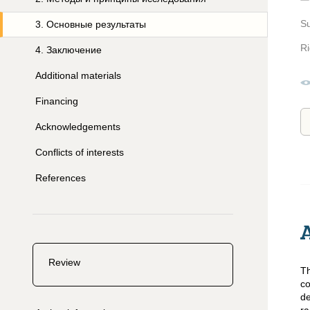
S
3
.
Основные результаты
Ri
4
.
Заключение
Additional materials
Financing
Acknowledgements
Conflicts of interests
References
Review
Th
co
de