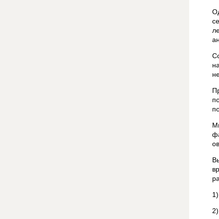
О
с
л
а
С
н
н
П
п
п
М
ф
о
В
в
р
1
2