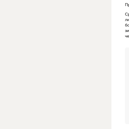
П
С
л
б
з
ч