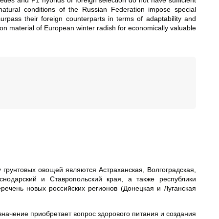
ties and F1 hybrids of foreign selection do not have sufficient
 natural conditions of the Russian Federation impose special
rpass their foreign counterparts in terms of adaptability and
ion material of European winter radish for economically valuable
грунтовых овощей являются Астраханская, Волгоградская,
аснодарский и Ставропольский края, а также республики
речень новых российских регионов (Донецкая и Луганская
значение приобретает вопрос здорового питания и создания