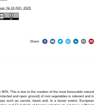
sue: № 10 (62), 2025
Share
:
0%. This is due to the creation of the most favourable natural
protected and open ground) of root vegetables is relevant and in
ops such as carrots, beets and, to a lesser extent, European