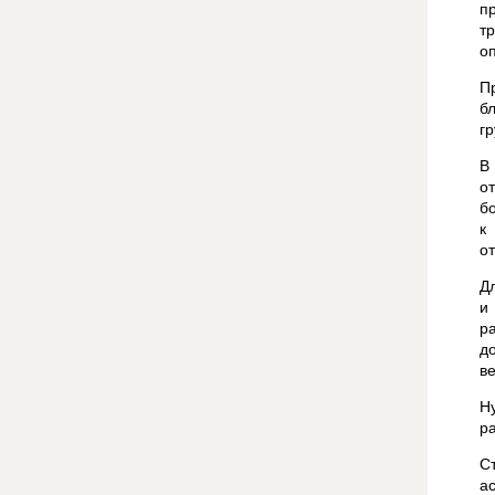
п
т
о
П
б
г
В
о
б
к
о
Д
и
р
д
ве
Н
р
С
а