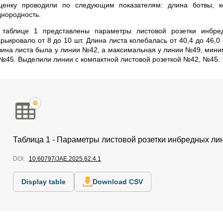
ценку проводили по следующим показателям: длина ботвы, ко
днородность.
 таблице 1 представлены параметры листовой розетки инбре
арьировало от 8 до 10 шт. Длина листа колебалась от 40,4 до 46,
лина листа была у линии №42, а максимальная у линии №49, мин
 №45. Выделили линии с компактной листовой розеткой №42, №45.
Таблица 1 - Параметры листовой розетки инбредных лин
DOI:
10.60797/JAE.2025.62.4.1
Display table
Download CSV