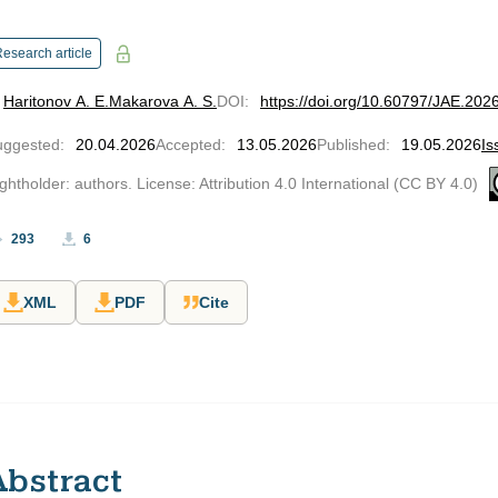
esearch article
Haritonov A. E.
Makarova A. S.
DOI
:
https://doi.org/10.60797/JAE.202
uggested
:
20.04.2026
Accepted
:
13.05.2026
Published
:
19.05.2026
Is
ghtholder: authors. License: Attribution 4.0 International (CC BY 4.0)
293
6
XML
PDF
Cite
Abstract