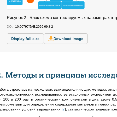
Рисунок 2 - Блок-схема контролируемых параметрах в
DOI:
10.60797/JAE.2026.69.8.2
Display full size
Download image
2. Методы и принципы исслед
абота строилась на нескольких взаимодополняющих методах: анал
котоксикологических исследованиях; вегетационных эксперимент
0, 100 и 200 раз, и органическими компонентами в диапазоне 0,
пектрометрии для определения содержания металлов в тканях рас
арьировании условий выращивания
[
7
]
; статистическом анализе по