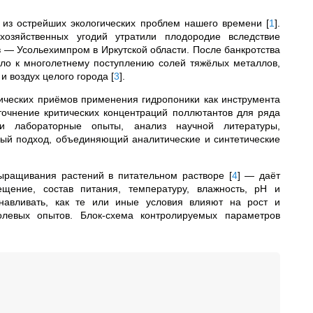
из острейших экологических проблем нашего времени
[
1
]
.
зяйственных угодий утратили плодородие вследствие
 — Усольехимпром в Иркутской области. После банкротства
ло к многолетнему поступлению солей тяжёлых металлов,
 и воздух целого города
[
3
]
.
ческих приёмов применения гидропоники как инструмента
точнение критических концентраций поллютантов для ряда
и лабораторные опыты, анализ научной литературы,
ный подход, объединяющий аналитические и синтетические
выращивания растений в питательном растворе
[
4
]
— даёт
ещение, состав питания, температуру, влажность, pH и
анавливать, как те или иные условия влияют на рост и
олевых опытов. Блок-схема контролируемых параметров