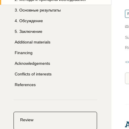
3
.
Основные результаты
R
4
.
Обсуждение
5
.
Заключение
S
Additional materials
Ri
Financing
Acknowledgements
Conflicts of interests
References
Review