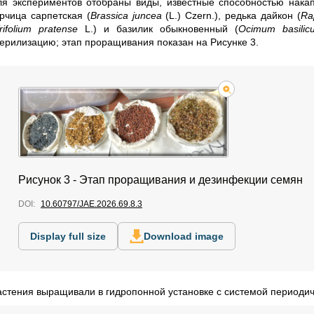
ля экспериментов отобраны виды, известные способностью накап
орчица сарпетская (
Brassica juncea
(L.) Czern.), редька дайкон (
Ra
rifolium pratense
L.) и базилик обыкновенный (
Ocimum basilic
терилизацию; этап проращивания показан на Рисунке 3.
Рисунок 3 - Этап проращивания и дезинфекции семян
DOI:
10.60797/JAE.2026.69.8.3
Display full size
Download image
астения выращивали в гидропонной установке с системой периодич