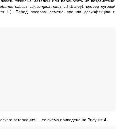
ливать тяжёлые металлы или переносить их воздействие:
phanus sativus var. longipinnatus
L.H.Bailey), клевер луговой
um
L.). Перед посевом семена прошли дезинфекцию и
еского затопления — её схема приведена на Рисунке 4.