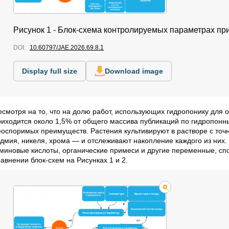
Рисунок 1 - Блок-схема контролируемых параметрах пр
DOI:
10.60797/JAE.2026.69.8.1
Display full size
Download image
есмотря на то, что на долю работ, использующих гидропонику для 
риходится около 1,5% от общего массива публикаций по гидропон
еоспоримых преимуществ. Растения культивируют в растворе с то
адмия, никеля, хрома — и отслеживают накопление каждого из них.
уминовые кислоты, органические примеси и другие переменные, спо
авнении блок-схем на Рисунках 1 и 2.