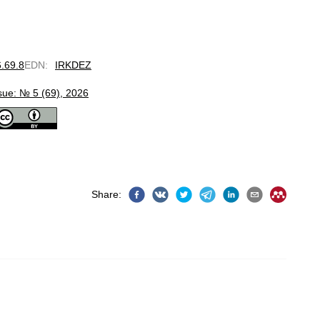
6.69.8
EDN
:
IRKDEZ
sue: № 5 (69), 2026
Share
: