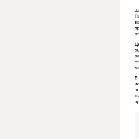
З
П
в
п
р
Ц
о
р
с
м
В
и
э
ж
п