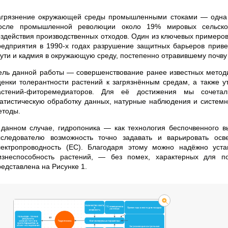
агрязнение окружающей среды промышленными стоками — одна 
осле промышленной революции около 19% мировых сельскохо
оздействия производственных отходов. Один из ключевых примеров
редприятия в 1990-х годах разрушение защитных барьеров приве
тути и кадмия в окружающую среду, постепенно отравившему почву
ель данной работы — совершенствование ранее известных методи
ценки толерантности растений к загрязнённым средам, а также у
астений-фиторемедиаторов. Для её достижения мы сочетал
татистическую обработку данных, натурные наблюдения и систем
етоды.
 данном случае, гидропоника — как технология беспочвенного 
сследователю возможность точно задавать и варьировать осв
лектропроводность (EC). Благодаря этому можно надёжно уст
изнеспособность растений, — без помех, характерных для п
редставлена на Рисунке 1.