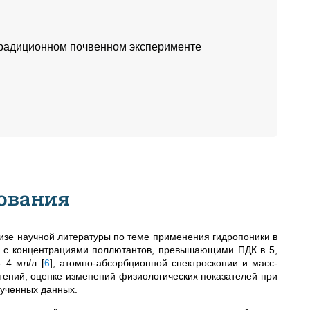
 традиционном почвенном эксперименте
ования
изе научной литературы по теме применения гидропоники в
ах с концентрациями поллютантов, превышающими ПДК в 5,
5–4 мл/л
[
6
]
; атомно-абсорбционной спектроскопии и масс-
тений; оценке изменений физиологических показателей при
лученных данных.