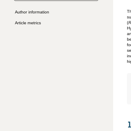
Th
Author information
su
(
R
Article metrics
Hy
an
be
fo
se
in
hi