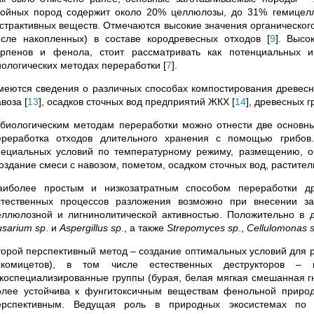
войных пород содержит около 20% целлюлозы, до 31% гемицел
кстрактивных веществ. Отмечаются высокие значения органического
исле накопленных) в составе кородревесных отходов
[
9
]
. Высо
ерпенов и фенола, стоит рассматривать как потенциальных и
иологических методах переработки
[
7
]
.
меются сведения о различных способах компостирования древесн
авоза
[
13
]
, осадков сточных вод предприятий ЖКХ
[
14
]
, древесных 
 биологическим методам переработки можно отнести две основны
ереработка отходов длительного хранения с помощью грибов
пециальных условий по температурному режиму, размещению, 
создание смеси с навозом, пометом, осадком сточных вод, растите
аиболее простым и низкозатратным способом переработки др
стественных процессов разложения возможно при внесении за
еллюлозной и лигнинолитической активностью. Положительно в
usarium sp
. и
Aspergillus sp
., а также
Strepomyces sp
.,
Cellulomonas 
торой перспективный метод ­– создание оптимальных условий для 
скомицетов), в том числе естественных деструкторов – 
зкоспециализированные группы (бурая, белая мягкая смешанная г
олее устойчива к фунгитоксичным веществам фенольной приро
ерспективным. Ведущая роль в природных экосистемах по