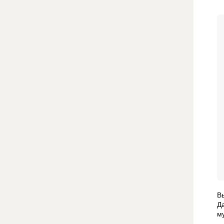
В
Д
м