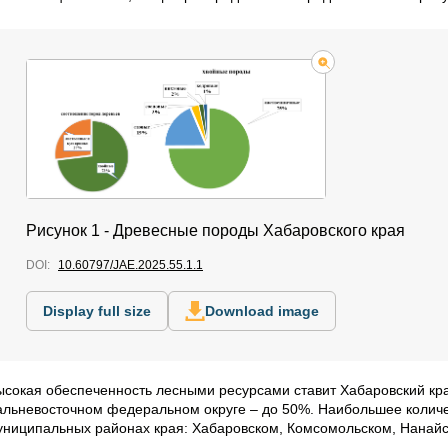
Рисунок 1 - Древесные породы Хабаровского края
DOI:
10.60797/JAE.2025.55.1.1
Display full size
Download image
ысокая обеспеченность лесными ресурсами ставит Хабаровский кра
альневосточном федеральном округе ­– до 50%. Наибольшее количе
униципальных районах края: Хабаровском, Комсомольском, Нанайск