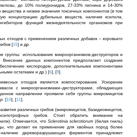
люлозы, до 10% полиуронидов, 27-33% лигнина и 14-30%
 вещества и низкие значения токсичных компонентов (в том
кую концентрацию дубильных веществ, наличие ксилола,
нгибиторов функций жизнедеятельности организмов при
ых отходов с применением различных добавок – коровьего
грибов
[
15
]
и др.
е группы: использование микроорганизмов-деструкторов и
. Внесение данных компонентов предполагает создание
обеспечению кислородом, дополнительными компонентами
льными остатками и др.)
[
6
]
,
[
9
]
.
евесных отходов является компостирование. Ускорение
квасок с микроорганизмами–деструкторами, обладающих
 данном направлении проявили себя группы микромицетов
sp
.
[
10
]
,
[
11
]
.
развития различных грибов (микромицетов, базидиомицетов,
ксилотрофных грибов. Стоит обратить внимание на
нили). Отмечается, что
Sclerotinia sclerotiorum
(белая гниль)
ды, что делает ее применение для хвойных пород более
 наличию дереворазрушающих ферментов принадлежит