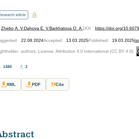
esearch article
Zhebo А. V.
Dahova E. V.
Barkhatova O. A.
DOI
:
https://doi.org/10.60
uggested
:
22.08.2024
Accepted
:
13.03.2025
Published
:
19.03.2025
Is
ghtholder: authors. License: Attribution 4.0 International (CC BY 4.0)
1480
2
XML
PDF
Cite
Abstract