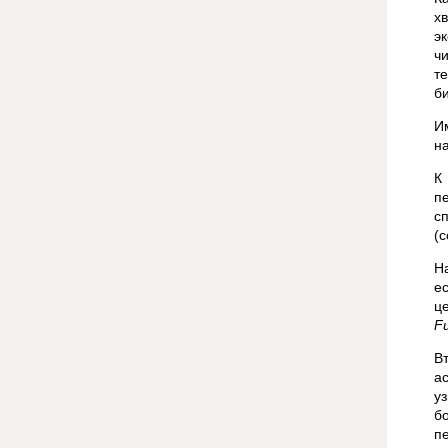
х
э
ч
т
б
И
н
К
п
с
(
Н
е
ц
F
В
а
у
б
п