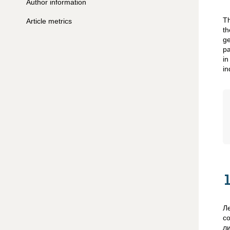
Author information
Th
Article metrics
th
ge
pa
in
in
Л
с
л