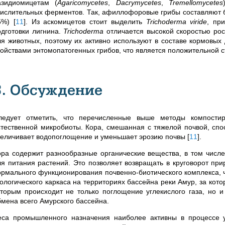
азидиомицетам (
Agaricomycetes
,
Dacrymycetes
,
Tremellomycetes
кислительных ферментов. Так, афиллофоровые грибы составляют 
5%)
[
11
]
. Из аскомицетов стоит выделить
Trichoderma viride
, пр
одготовки лигнина.
Trichoderma
отличается высокой скоростью рос
ля животных, поэтому их активно используют в составе кормовых 
войствами энтомопатогенных грибов, что является положительной с
3. Обсуждение
ледует отметить, что перечисленные выше методы компости
стественной микробиоты. Кора, смешанная с тяжелой почвой, спо
величивает водопоглощение и уменьшает эрозию почвы
[
11
]
.
ора содержит разнообразные органические вещества, в том числ
ля питания растений. Это позволяет возвращать в круговорот пр
ормального функционирования почвенно-биотического комплекса, 
кологического каркаса на территориях бассейна реки Амур, за кот
оторым происходит не только поглощение углекислого газа, но 
бмена всего Амурского бассейна.
еса промышленного назначения наиболее активны в процессе у