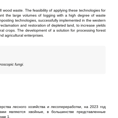
 wood waste. The feasibility of applying these technologies for
unt the large volumes of logging with a high degree of waste
composting technologies, successfully implemented in the western
reclamation and restoration of depleted land, to increase yields
ultural crops. The development of a solution for processing forest
d agricultural enterprises.
roscopic fungi.
рства лесного хозяйства и лесопереработки, на 2023 год
ми являются хвойные, в большинстве представленные
нке 1.