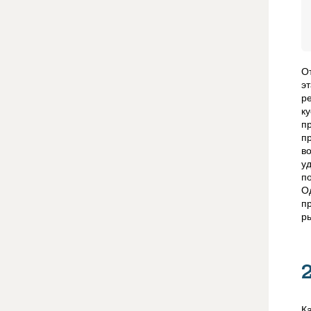
О
э
р
к
п
п
в
у
п
О
п
р
К