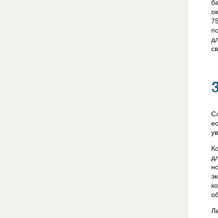
б
о
7
п
д
с
С
е
у
К
д
н
э
к
о
Л