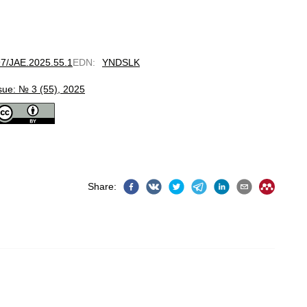
797/JAE.2025.55.1
EDN
:
YNDSLK
sue: № 3 (55), 2025
Share
: