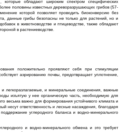
), которые обладают широким спектром специфических
более половины известных дереворазрушающих грибов (57-
именение которой позволяет проводить биоконверсию без
та, данные грибы безопасны не только для растений, но и
добавок в животноводстве и птицеводстве, также обладают
тороной в растениеводстве.
рования положительно проявляют себя при стимуляции
собствует аэрированию почвы, предотвращает уплотнение,
е и легкоразлагаемые, и минеральные соединения, важные
ироды изъятую у нее органическую часть, необходимую для
что весьма важно для формирования устойчивого климата и
орый несут ответственность и лесные насаждения, благодаря
и поддержание углеродного баланса и водно-минерального
глеродного и водно-минерального обмена и это требует