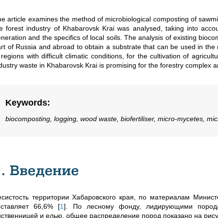
e article examines the method of microbiological composting of sawmill
e forest industry of Khabarovsk Krai was analysed, taking into acco
neration and the specifics of local soils. The analysis of existing bio
rt of Russia and abroad to obtain a substrate that can be used in the 
 regions with difficult climatic conditions, for the cultivation of agric
dustry waste in Khabarovsk Krai is promising for the forestry complex an
Keywords
:
biocomposting, logging, wood waste, biofertiliser, micro-mycetes, mic
1. Введение
есистость территории Хабаровского края, по материалам Министе
оставляет 66,6%
[
1
]
. По лесному фонду, лидирующими порода
иственницей и елью, общее распределение пород показано на рису