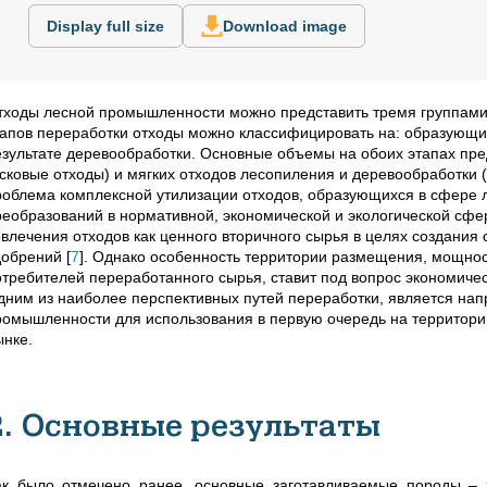
Display full size
Download image
тходы лесной промышленности можно представить тремя группами: 
тапов переработки отходы можно классифицировать на: образующие
езультате деревообработки. Основные объемы на обоих этапах пред
усковые отходы) и мягких отходов лесопиления и деревообработки 
роблема комплексной утилизации отходов, образующихся в сфере 
реобразований в нормативной, экономической и экологической сф
овлечения отходов как ценного вторичного сырья в целях создания
добрений
[
7
]
. Однако особенность территории размещения, мощнос
отребителей переработанного сырья, ставит под вопрос экономиче
дним из наиболее перспективных путей переработки, является нап
ромышленности для использования в первую очередь на территори
ынке.
2. Основные результаты
ак было отмечено ранее, основные заготавливаемые породы – 