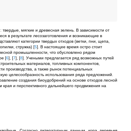
твердые, мягкие и древесная зелень. В зависимости от
ся в результате лесозаготовления и возникающие в
ставляют категории твердых отходов (ветки, пни, щепа,
(опилки, стружка)
[
5
]
. В настоящее время остро стоит
лесной промышленности, что обусловлено рядом
ере
[
6
]
,
[
7
]
,
[
8
]
. Учеными предлагается ряд возможных путей
 строительных материалов, топливных компонентов,
ти производства, а также рынок потенциальных
скую целесообразность использования ряда предложений.
равление создания биоудобрений на основе отходов лесной
и края и перспективного дальнейшего продвижения на
хвойные. Согласно литературным данным, кора деревьев