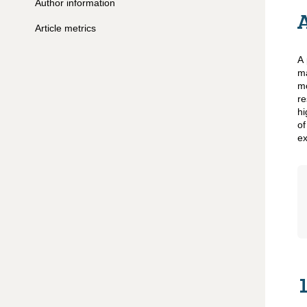
Author information
Article metrics
A 
m
mo
re
hi
of
ex