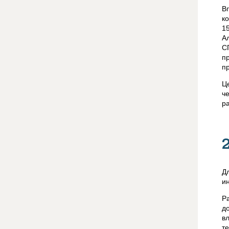
В
к
1
А
С
п
п
Ц
ч
р
Д
и
Р
д
в
т