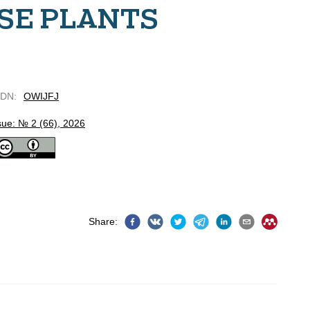
SE PLANTS
EDN
:
OWIJFJ
sue: № 2 (66), 2026
Share
: