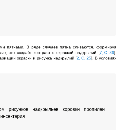
ми пятнами. В ряде случаев пятна сливаются, формируя
вые, что создаёт контраст с окраской надкрылий
[
7, С. 36
]
.
ариаций окраски и рисунка надкрылий
[
2, С. 25
]
. В условиях
м рисунков надкрыльев коровки пропилеи
 инсектария