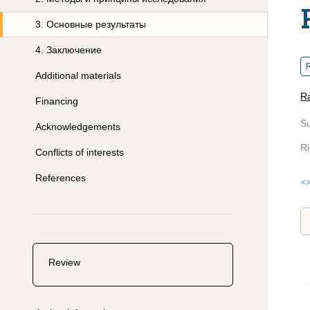
3
.
Основные результаты
4
.
Заключение
R
Additional materials
Ra
Financing
S
Acknowledgements
Ri
Conflicts of interests
References
Review