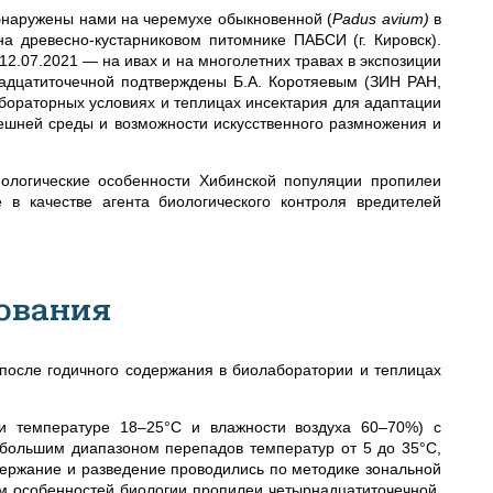
наружены нами на черемухе обыкновенной (
Padus avium)
в
 на древесно-кустарниковом питомнике ПАБСИ (г. Кировск).
 12.07.2021 — на ивах и на многолетних травах в экспозиции
надцатиточечной подтверждены Б.А. Коротяевым (ЗИН РАН,
абораторных условиях и теплицах инсектария для адаптации
ешней среды и возможности искусственного размножения и
иологические особенности Хибинской популяции пропилеи
 в качестве агента биологического контроля вредителей
ования
после годичного содержания в биолаборатории и теплицах
ри температуре 18–25°С и влажности воздуха 60–70%) с
 большим диапазоном перепадов температур от 5 до 35°С,
держание и разведение
проводились по методике зональной
м особенностей биологии пропилеи четырнадцатиточечной
.