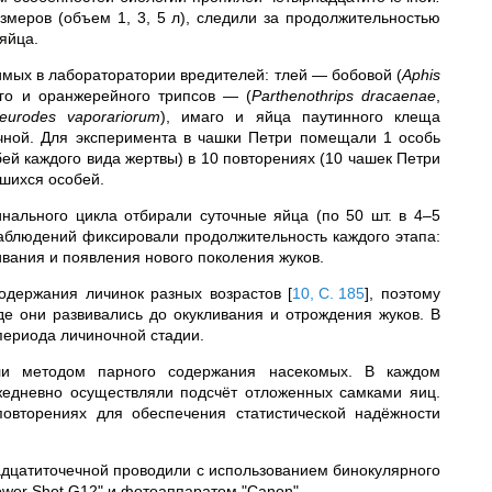
меров (объем 1, 3, 5 л), следили за продолжительностью
яйца.
имых в лабораторатории вредителей: тлей
—
бобовой (
Aphis
ого и оранжерейного трипсов
—
(
Parthenothrips dracaenae
,
leurodes vaporariorum
), имаго и яйца паутинного клеща
ечной. Для эксперимента в чашки Петри помещали 1 особь
ей каждого вида жертвы) в 10 повторениях (10 чашек Петри
вшихся особей.
нального цикла отбирали суточные яйца (по 50 шт. в 4–5
аблюдений фиксировали продолжительность каждого этапа:
вания и появления нового поколения жуков.
содержания личинок разных возрастов
[
10, С. 185
]
, поэтому
де они развивались до окукливания и отрождения жуков. В
периода личиночной стадии.
или методом парного содержания насекомых. В каждом
жедневно осуществляли подсчёт отложенных самками яиц.
овторениях для обеспечения статистической надёжности
дцатиточечной проводили с использованием бинокулярного
wer Shot G12" и фотоаппаратом "Canon".