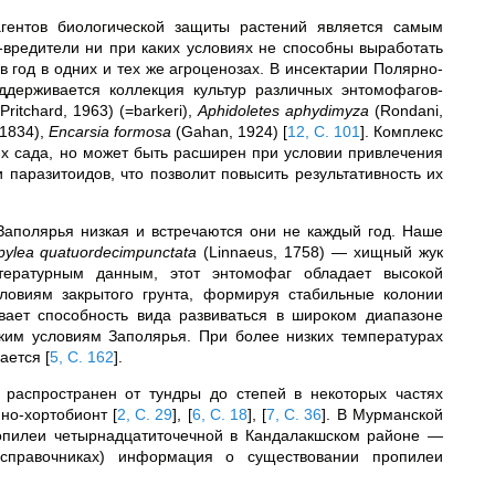
агентов биологической защиты растений является самым
вредители ни при каких условиях не способны выработать
в год в одних и тех же агроценозах. В инсектарии Полярно-
ддерживается коллекция культур различных энтомофагов-
Pritchard, 1963) (=barkeri),
Aphidoletes aphydimyza
(Rondani,
 1834),
Encarsia formosa
(Gahan, 1924)
[
12, С. 101
]
. Комплекс
х сада, но может быть расширен при условии привлечения
паразитоидов, что позволит повысить результативность их
Заполярья низкая и встречаются они не каждый год. Наше
pylea quatuordecimpunctata
(Linnaeus, 1758) — хищный жук
тературным данным, этот энтомофаг обладает высокой
словиям закрытого грунта, формируя стабильные колонии
вает способность вида развиваться в широком диапазоне
ским условиям Заполярья. При более низких температурах
вается
[
5, С. 162
]
.
 распространен от тундры до степей в некоторых частях
мно-хортобионт
[
2, С. 29
]
,
[
6, С. 18
]
,
[
7, С. 36
]
. В Мурманской
ропилеи четырнадцатиточечной в Кандалакшском районе —
(справочниках) информация о существовании пропилеи