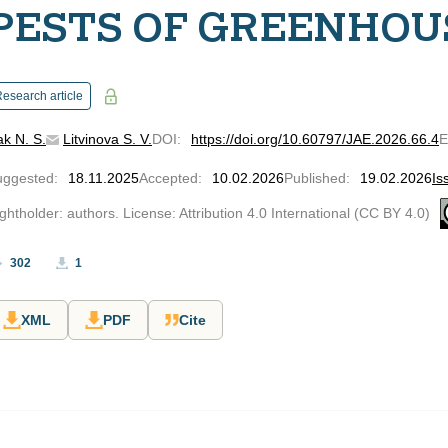
PESTS OF GREENHOU
esearch article
k N. S.
Litvinova S. V.
DOI
:
https://doi.org/10.60797/JAE.2026.66.4
uggested
:
18.11.2025
Accepted
:
10.02.2026
Published
:
19.02.2026
Is
ghtholder: authors. License: Attribution 4.0 International (CC BY 4.0)
302
1
XML
PDF
Cite