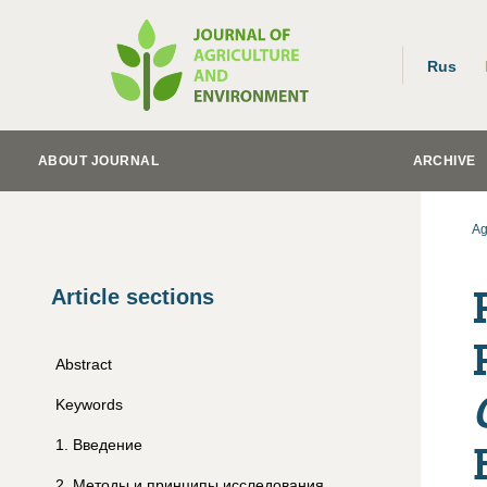
Rus
ABOUT JOURNAL
ARCHIVE
Ag
Article sections
Abstract
Keywords
1
.
Введение
2
.
Методы и принципы исследования