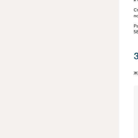
С
п
Р
5
Ж