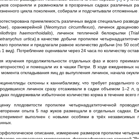
уков сохраняли и размножали в прозрачных садках различных раз
изненного цикла поколения, собирали и подсчитывали отложенные 
ротестирована приемлемость различных видов специально развод
abae
), оранжерейной (
Neomyzus circumflexus
), личинок драценов
liothrips haemorrhoidalis
), личинок тепличной белокрылки (
Tria
etranychus urtica
).в качестве добычи пропилеи четырнадцатиточ
маго пропилеи и предлагали равное количество добычи (по 50 особ
а 1 вид). Потребление оценивали через 24 часа по количеству оста
ля изучения продолжительности отдельных фаз и всего преимаги
овторностях) и помещали их в чашки Петри. В ходе ежедневных н
т момента откладывания яиц до вылупления личинок, начала окукли
окцинеллиды склонны к каннибализму, что требует раздельного 
тродившихся личинок сразу отсаживали в садки объемом 1–2 л, г
адках поддерживали избыточное количество корма в течение всего 
ценку плодовитости пропилеи четырнадцатиточечной провод
овторении опыта 5 пар жуков размещали в отдельных садках. Е
ксперимент выполнен с новыми особями в трёх независимых п
анных.
орфологическое описание, измерение размеров пропилеи четырна
 фазово-контрастного микроскопов, фотографирование камерой "Po