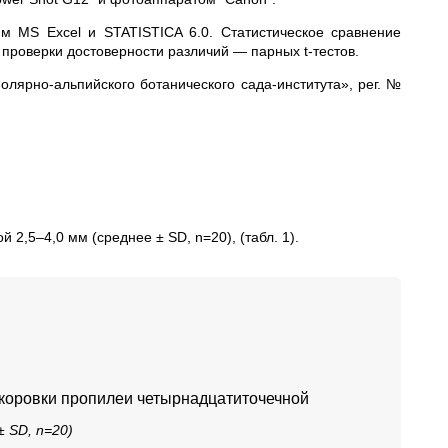
м MS Excel и STATISTICA 6.0. Статистическое сравнение
роверки достоверности различий — парных t-тестов.
лярно-альпийского ботанического сада-института», рег. №
й 2,5
–
4,0 мм (среднее ± SD, n=20), (табл. 1).
 коровки пропилеи четырнадцатиточечной
± SD, n=20)