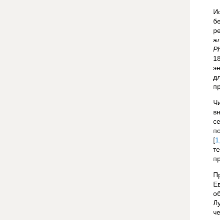
И
б
р
а
Ph
1
э
д
п
Ч
в
с
п
[
1
т
п
П
Е
о
Л
ч