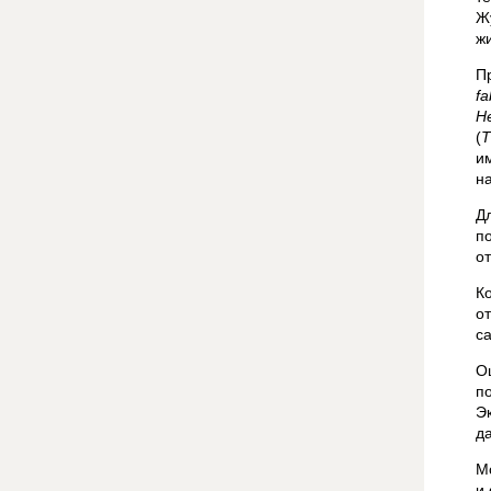
Ж
ж
П
f
He
(
Т
и
н
Д
п
о
К
о
с
О
п
Э
д
М
и