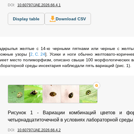
DOI:
10.60797/JAE.2026.66.4.1
Display table
Download CSV
адкрылья желтые с 14-ю черными пятнами или черные с желты
ложные узоры
[
2, С. 24
]
. Усики и ноги обычно желтовато‑коричне
меет место полиморфизм, описано свыше 100 морфологических в
абораторной среды инсектария наблюдали пять вариаций (рис. 1).
Рисунок 1 - Вариации комбинаций цветов и фор
четырнадцатиточечной в условиях лабораторной среды
DOI:
10.60797/JAE.2026.66.4.2