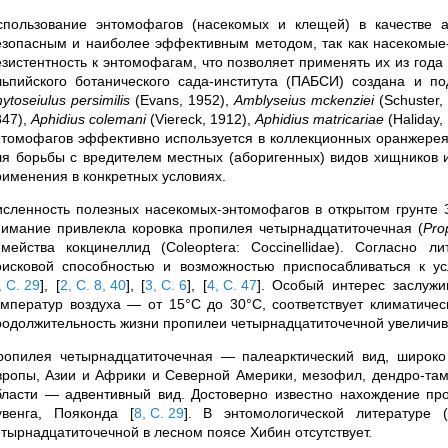
спользование энтомофагов (насекомых и клещей) в качестве 
езопасным и наиболее эффективным методом, так как насекомые-
езистентность к энтомофагам, что позволяет применять их из года 
льпийского ботанического сада-института (ПАБСИ) создана и по
ytoseiulus persimilis
(Evans, 1952),
Amblyseius mckenziei
(Schuster, 
847),
Aphidius colemani
(Viereck, 1912),
Aphidius matricariae
(Haliday,
нтомофагов эффективно используется в коллекционных оранжерея
ля борьбы с вредителем местных (аборигенных) видов хищников и 
рименения в конкретных условиях.
исленность полезных насекомых-энтомофагов в открытом грунте 
нимание привлекла коровка пропилея четырнадцатиточечная
(
Pro
емейства кокцинеллид (Coleoptera: Coccinellidae)
.
Согласно ли
оисковой способностью и возможностью приспосабливаться к у
, С. 29
]
,
[
2, С. 8, 40
]
,
[
3, С. 6
]
,
[
4, С. 47
]
. Особый интерес заслужи
емператур воздуха — от 15°C до 30°C, соответствует климатиче
родолжительность жизни пропилеи четырнадцатиточечной увеличи
ропилея четырнадцатиточечная — палеарктический вид, широко
вропы, Азии и Африки и Северной Америки, мезофил, дендро-та
бласти — адвентивный вид. Достоверно известно нахождение п
увенга, Пояконда
[
8, С. 29
]
. В энтомологической литературе 
етырнадцатиточечной в лесном поясе Хибин отсутствует.