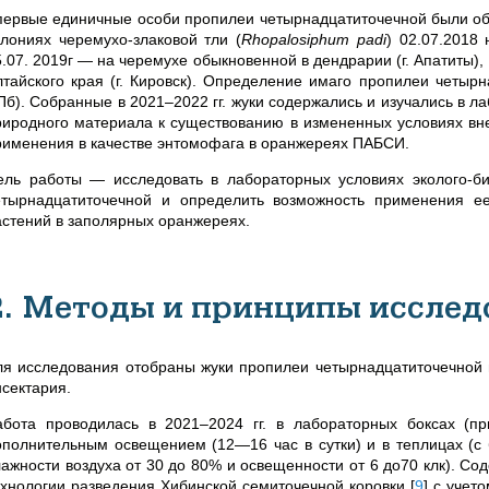
первые единичные особи пропилеи четырнадцатиточечной были об
олониях черемухо-злаковой тли (
Rhopalosiphum padi
) 02.07.2018
5.07. 2019г — на черемухе обыкновенной в дендрарии (г. Апатиты),
лтайского края (г. Кировск). Определение имаго пропилеи четыр
Пб). Собранные в 2021–2022 гг. жуки содержались и изучались в л
риродного материала к существованию в измененных условиях вн
рименения в качестве энтомофага в оранжереях ПАБСИ.
ель работы — исследовать в лабораторных условиях эколого-б
етырнадцатиточечной и определить возможность применения ее
астений в заполярных оранжереях.
2. Методы и принципы исслед
ля исследования отобраны жуки
пропилеи четырнадцатиточечной 
нсектария.
абота проводилась в 2021–2024 гг. в лабораторных боксах (п
ополнительным освещением (12—16 час в сутки) и в теплицах (с
лажности воздуха от 30 до 80% и освещенности от 6 до70 клк). Со
ехнологии разведения Хибинской семиточечной коровки
[
9
]
с учето