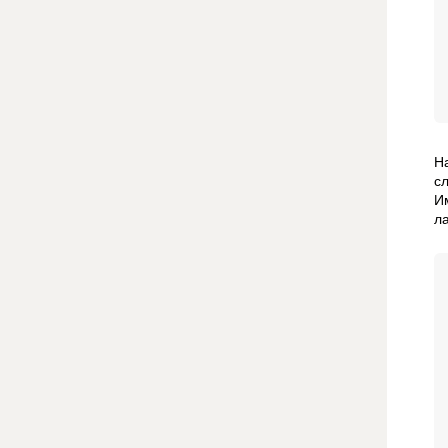
Н
с
И
л