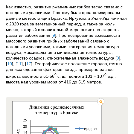
Как известно, развитие ржавчинных грибов тесно связано с
погодными условиями. Поэтому были проанализированы
данные метеостанций Братска, Иркутска и Улан-Удэ начиная
с 2020 года за вегетационный период, а также за июль
месяц, который в значительной мере влияет на скорость
развития заболевания
[
9
]
. Прогнозирование возможности
массового развития грибных заболеваний связано с
погодными условиями, такими, как средняя температура
воздуха, максимальная и минимальная температуры,
количество осадков, относительная влажность воздуха
[
9
]
,
[
10
]
,
[
11
]
,
[
17
]
. Географическое положение городов, взятых
для исследования факторов погоды примерно равное –
0
0
широта местности 51-56
с. ш., долгота 101 – 107
в.д.,
высота над уровнем моря от 416 до 515 метров.