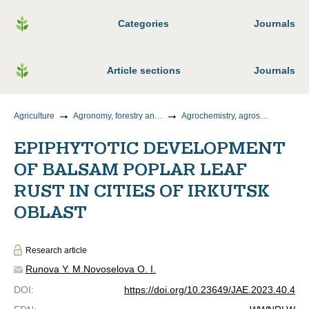
Categories
Journals
Article sections
Journals
Agriculture
Agronomy, forestry and water management
Agrochemistry, agrosoil science, plant protection and quarantine
EPIPHYTOTIC DEVELOPMENT
OF BALSAM POPLAR LEAF
RUST IN CITIES OF IRKUTSK
OBLAST
Research article
Runova Y. M.
Novoselova O. I.
DOI
:
https://doi.org/10.23649/JAE.2023.40.4