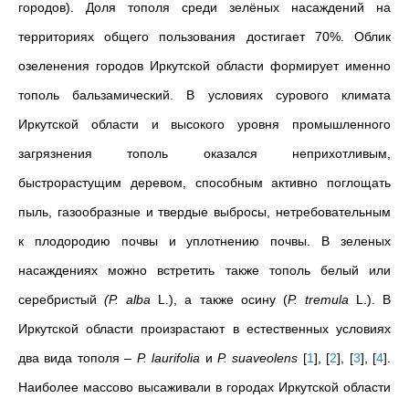
городов). Доля тополя среди зелёных насаждений на
территориях общего пользования достигает 70%. Облик
озеленения городов Иркутской области формирует именно
тополь бальзамический. В условиях сурового климата
Иркутской области и высокого уровня промышленного
загрязнения тополь оказался неприхотливым,
быстрорастущим деревом, способным активно поглощать
пыль, газообразные и твердые выбросы, нетребовательным
к плодородию почвы и уплотнению почвы. В зеленых
насаждениях можно встретить также тополь белый или
серебристый
(Р. alba
L.), а также осину (
P. tremula
L.). В
Иркутской области произрастают в естественных условиях
два вида тополя –
Р. laurifolia
и
Р. suaveolens
[
1
]
,
[
2
]
,
[
3
]
,
[
4
]
.
Наиболее массово высаживали в городах Иркутской области