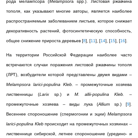
рода мелампсора (
Melampsor
a spp.). Листовая ржавчина
тополя, как указывают многие авторы, является наиболее
распространяемым заболеванием листьев, которое снижает
декоративность растений, фотосинтетическую способность,
общее снижение прироста деревьев
[
8
]
,
[
11
]
,
[
14
]
,
[
15
]
,
[
16
]
.
На территории Российской Федерации наиболее часто
встречаются случаи поражения листовой ржавчины тополя
(ЛРТ), возбудители которой представлены двумя видами –
Melampsora larici-populina Kleb
. – промежуточные хозяева
лиственницы (
Larix
sp.) и
M. allii-populina Kleb.
–
промежуточные хозяева – виды лука (
Allium
sp.)
[
9
]
.
Весеннее спороношение (спермогонии и эции)
Melampsora
larici-populina Kleb
происходит на промежуточных хозяинах –
лиственнице сибирской, летнее спороношение (уредино- и