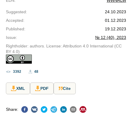
EDN
:
WWNRLW
Suggested
:
24.10.2023
Accepted
:
01.12.2023
Published
:
19.12.2023
Issue
:
№ 12 (40), 2023
Rightholder: authors. License: Attribution 4.0 International (CC
BY 4.0)
3392
48
XML
PDF
Cite
Share
: