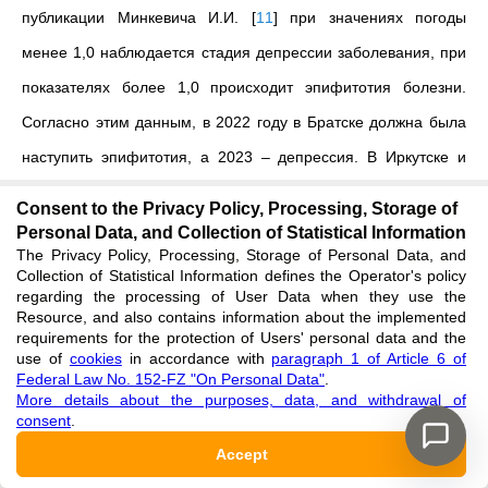
публикации Минкевича И.И.
[
11
]
при значениях погоды
менее 1,0 наблюдается стадия депрессии заболевания, при
показателях более 1,0 происходит эпифитотия болезни.
Согласно этим данным, в 2022 году в Братске должна была
наступить эпифитотия, а 2023 – депрессия. В Иркутске и
Улан-Удэ – депрессия. В связи с этим для подтверждения
Consent to the Privacy Policy, Processing, Storage of
прогнозов развития ЛЖТ в Иркутской области требуется
Personal Data, and Collection of Statistical Information
The Privacy Policy, Processing, Storage of Personal Data, and
постоянный мониторинг за состоянием погоды и наличием
Collection of Statistical Information defines the Operator's policy
заболевания и его распространением.
regarding the processing of User Data when they use the
Resource, and also contains information about the implemented
requirements for the protection of Users' personal data and the
use of
cookies
in accordance with
paragraph 1 of Article 6 of
4. Заключение
Federal Law No. 152-FZ "On Personal Data"
.
More details about the purposes, data, and withdrawal of
На основании проведенных исследований можно сделать
consent
.
вывод об эпифитотии листовой ржавчины тополя
Accept
бальзамического на территории Иркутской области в 2023