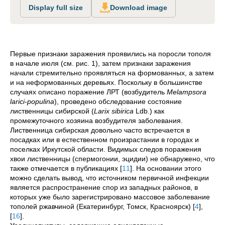
Display full size
Download image
Первые признаки заражения проявились на поросли тополя
в начале июля (см. рис. 1), затем признаки заражения
начали стремительно проявляться на формованных, а затем
и на неформованных деревьях. Поскольку в большинстве
случаях описано поражение ЛРТ (возбудитель
Melampsora
larici-populina
), проведено обследование состояние
лиственницы сибирской (
Larix sibirica
Ldb.) как
промежуточного хозяина возбудителя заболевания.
Лиственница сибирская довольно часто встречается в
посадках или в естественном произрастании в городах и
поселках Иркутской области. Видимых следов поражения
хвои лиственницы (спермогонии, эцидии) не обнаружено, что
также отмечается в публикациях
[
11
]
. На основании этого
можно сделать вывод, что источником первичной инфекции
является распространение спор из западных районов, в
которых уже было зарегистрировано массовое заболевание
тополей ржавчиной (Екатеринбург, Томск, Красноярск)
[
4
]
,
[
16
]
.