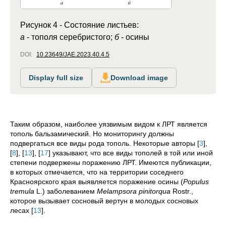
Рисунок 4 - Состояние листьев:
а
- тополя серебристого;
б
- осины
DOI:
10.23649/JAE.2023.40.4.5
Display full size
Download image
Таким образом, наиболее уязвимым видом к ЛРТ является
тополь бальзамический. Но мониторингу должны
подвергаться все виды рода тополь. Некоторые авторы
[
3
]
,
[
8
]
,
[
13
]
,
[
17
]
указывают, что все виды тополей в той или иной
степени подвержены поражению ЛРТ. Имеются публикации,
в которых отмечается, что на территории соседнего
Красноярского края выявляется поражение осины (
Populus
tremula
L.) заболеванием
Melampsora pinitorqua
Rostr.,
которое вызывает сосновый вертун в молодых сосновых
лесах
[
13
]
.