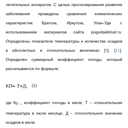
летательных аппаратов. С целью прогнозирования развития
заболевания проведены сравнения климатических
характеристик Братска, Иркутска, Улан-Уде с
использованием материалов сайта pogodaiklimat.ru.
Определены показатели температуры и количества осадков
в абсолютных и относительных величинах
[
9
]
,
[
11
]
.
Определен суммарный коэффициент погоды, который
рассичывается по формуле:
КП
=
Т
×
Д
,
(1)
где К
коэффициент погоды в июле, Т – относительная
П –
температура в июле месяце, Д – относительное значение
осадков в июле.