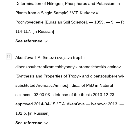
Determination of Nitrogen, Phosphorus and Potassium in
Plants from a Single Sample
]
/ V.T. Kurkaev //
Pochvovedenie
[
Eurasian Soil Science
]
. — 1959. — 9. — P.
114-117. [in Russian]
See reference
Akent'eva T.A.
Sintez i svojstva tropil-i
dibenzosuberenilzameshhyonny'x aromaticheskix aminov
[
Synthesis and Properties of Tropyl- and dibenzosuberenyl-
substituted Aromatic Amines
]
: dis....of PhD in Natural
sciences: 02.00.03 : defense of the thesis 2013-12-23 :
approved 2014-04-15 / T.A. Akent'eva — Ivanovo: 2013. —
102 p. [in Russian]
See reference