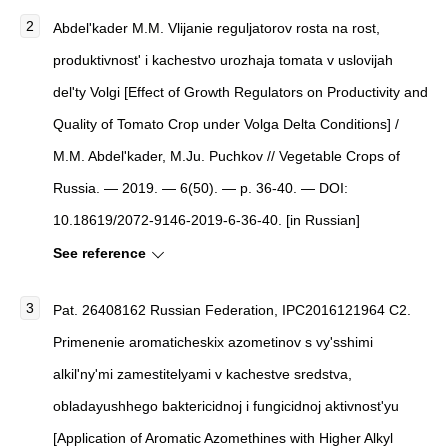
Abdel'kader M.M. Vlijanie reguljatorov rosta na rost,
produktivnost' i kachestvo urozhaja tomata v uslovijah
del'ty Volgi [Effect of Growth Regulators on Productivity and
Quality of Tomato Crop under Volga Delta Conditions] /
M.M. Abdel'kader, M.Ju. Puchkov // Vegetable Crops of
Russia. — 2019. — 6(50). — p. 36-40. — DOI:
10.18619/2072-9146-2019-6-36-40. [in Russian]
See reference
Pat. 26408162 Russian Federation, IPC2016121964 С2.
Primenenie aromaticheskix azometinov s vy'sshimi
alkil'ny'mi zamestitelyami v kachestve sredstva,
obladayushhego baktericidnoj i fungicidnoj aktivnost'yu
[Application of Aromatic Azomethines with Higher Alkyl