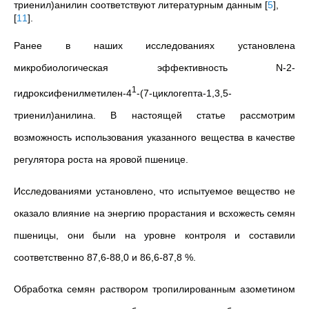
триенил)анилин соответствуют литературным данным
[
5
]
,
[
11
]
.
Ранее в наших исследованиях установлена
микробиологическая эффективность N-2-
1
гидроксифенилметилен-4
-(7-циклогепта-1,3,5-
триенил)анилина. В настоящей статье рассмотрим
возможность использования указанного вещества в качестве
регулятора роста на яровой пшенице.
Исследованиями установлено, что испытуемое вещество не
оказало влияние на энергию прорастания и всхожесть семян
пшеницы, они были на уровне контроля и составили
соответственно 87,6-88,0 и 86,6-87,8 %.
Обработка семян раствором тропилированным азометином