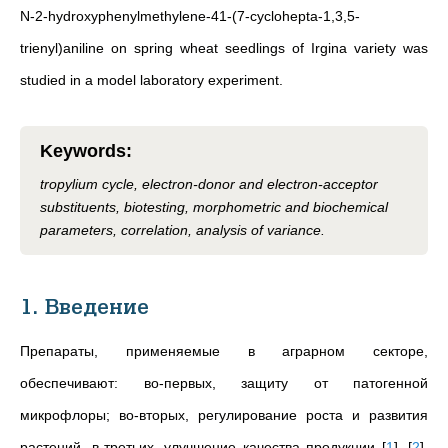
N-2-hydroxyphenylmethylene-41-(7-cyclohepta-1,3,5-
trienyl)aniline on spring wheat seedlings of Irgina variety was
studied in a model laboratory experiment.
Keywords
:
tropylium cycle, electron-donor and electron-acceptor
substituents, biotesting, morphometric and biochemical
parameters, correlation, analysis of variance.
1. Введение
Препараты, применяемые в аграрном секторе,
обеспечивают: во-первых, защиту от патогенной
микрофлоры; во-вторых, регулирование роста и развития
растений, в-третьих, улучшение качества продукции
[
1
]
,
[
2
]
.