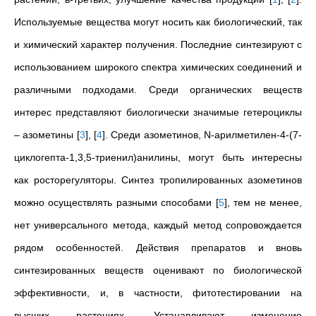
Используемые вещества могут носить как биологический, так
и химический характер получения. Последние синтезируют с
использованием широкого спектра химических соединений и
различными подходами. Среди органических веществ
интерес представляют биологически значимые гетероциклы
– азометины
[
3
]
,
[
4
]
. Среди азометинов, N-арилметилен-4-(7-
циклогепта-1,3,5-триенил)анилины, могут быть интересны
как росторегуляторы. Синтез тропилированных азометинов
можно осуществлять разными способами
[
5
]
, тем не менее,
нет универсального метода, каждый метод сопровождается
рядом особенностей. Действия препаратов и вновь
синтезированных веществ оценивают по биологической
эффективности, и, в частности, фитотестировании на
высших растениях. Устанавливают изменение