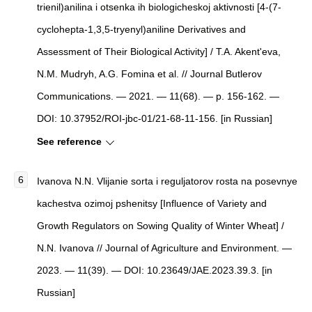
trienil)anilina i otsenka ih biologicheskoj aktivnosti [4-(7-
cyclohepta-1,3,5-tryenyl)aniline Derivatives and
Assessment of Their Biological Activity] / T.A. Akent'eva,
N.M. Mudryh, A.G. Fomina et al. // Journal Butlerov
Communications. — 2021. — 11(68). — p. 156-162. —
DOI: 10.37952/ROI-jbc-01/21-68-11-156. [in Russian]
See reference
Ivanova N.N. Vlijanie sorta i reguljatorov rosta na posevnye
kachestva ozimoj pshenitsy [Influence of Variety and
Growth Regulators on Sowing Quality of Winter Wheat] /
N.N. Ivanova // Journal of Agriculture and Environment. —
2023. — 11(39). — DOI: 10.23649/JAE.2023.39.3. [in
Russian]