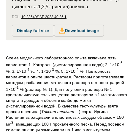
циклогепта-1,3,5-триенил)анилина
DOI:
10.23649/JAE.2023.40.25.1
Display full size
Download image
Схема модельного лабораторного опыта включала пять
-5
вариантов: 1. Контроль (дистиллированная вода); 2. 1×10
-4
-3
-2
%; 3. 1×10
%; 4. 1×10
%; 5. 1×10
%. Повторность
вариантов в опыте шестикратная. Растворы приготавливали
методом разбавления маточного раствора с концентрацией
-1
1×10
% (раствор № 1). Для получения раствора № 1
кристаллическую соль вещества растворяли в 1 мл этилового
спирта и доводили объем в колбе до метки
дистиллированной водой. В качестве тест-культуры взята
яровая пшеница (
Triticum aestivum
L.) сорта Иргина.
Растения выращивали в пластиковых сосудах объемом 150
3
мл
, вмещающих 100 г прокаленного песка. Перед посевом
семена пшеницы замачивали на 1 час в испытуемом