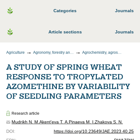
Categories
Journals
Article sections
Journals
Agriculture
Agronomy, forestry and water management
Agrochemistry, agrosoil science, plant protection and quarantine
A STUDY OF SPRING WHEAT
RESPONSE TO TROPYLATED
AZOMETHINE BY VARIABILITY
OF SEEDLING PARAMETERS
Research article
Mudrikh N. M.
Akent'eva T. A.
Pinaeva M. I.
Zhakova S. N.
DOI
:
https://doi.org/10.23649/JAE.2023.40.25