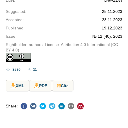
EDN
:
DWAZDW
Suggested
:
25.11.2023
Accepted
:
28.11.2023
Published
:
19.12.2023
Issue
:
№ 12 (40), 2023
Rightholder: authors. License: Attribution 4.0 International (CC
BY 4.0)
2896
11
XML
PDF
Cite
Share
: