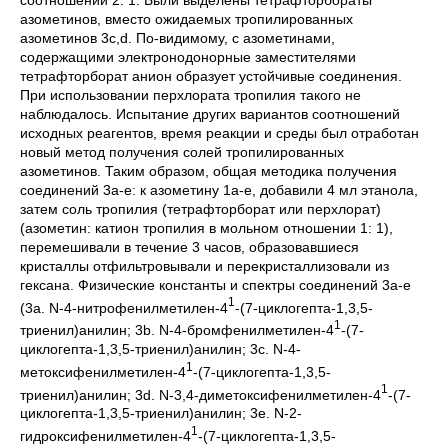
азометинов, вместо ожидаемых тропилированных
азометинов 3c,d. По
-
видимому, с азометинами,
содержащими электронодонорные заместителями
тетрафторборат анион образует устойчивые соединения.
При использовании перхлората тропилия такого не
наблюдалось. Испытание других вариантов соотношений
исходных реагентов, время реакции и среды был отработан
новый метод получения солей тропилированных
азометинов. Таким образом, общая методика получения
соединений 3а-е: к азометину 1а-е, добавили 4 мл этанола,
затем соль тропилия (тетрафторборат или перхлорат)
(азометин: катион тропилия в мольном отношении 1: 1),
перемешивали в течение 3 часов, образовавшиеся
кристаллы отфильтровывали и перекристаллизовали из
гексана. Физические константы и спектры соединений 3а-e
1
(3а. N-4-нитрофенилметилен-4
-(7-циклогепта-1,3,5-
1
триенил)анилин; 3b. N-4-бромфенилметилен-4
-(7-
циклогепта-1,3,5-триенил)анилин; 3с. N-4-
1
метоксифенилметилен-4
-(7-циклогепта-1,3,5-
1
триенил)анилин; 3d. N-3,4-диметоксифенилметилен-4
-(7-
циклогепта-1,3,5-триенил)анилин; 3е. N-2-
1
гидроксифенилметилен-4
-(7-циклогепта-1,3,5-