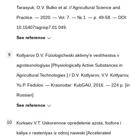
Tarasyuk, O.V. Bulko et al. // Agricultural Science and
Practice. — 2020. — Vol. 7. — № 1. — p. 49-58. — DOI:
10.15407/agrisp7.01.049.
See reference
Kotlyarov D.V.
Fiziologicheski aktivny'e veshhestva v
agrotexnologiyax
[
Physiologically Active Substances in
Agricultural Technologies
]
/ D.V. Kotlyarov, V.V. Kotlyarov,
Yu.P. Fedulov. — Krasnodar: KubGAU, 2016. — 224 p. [in
Russian]
See reference
Kurkaev V.T.
Uskorennoe opredelenie azota, fosfora i
kaliya v rasteniyax iz odnoj naveski
[
Accelerated