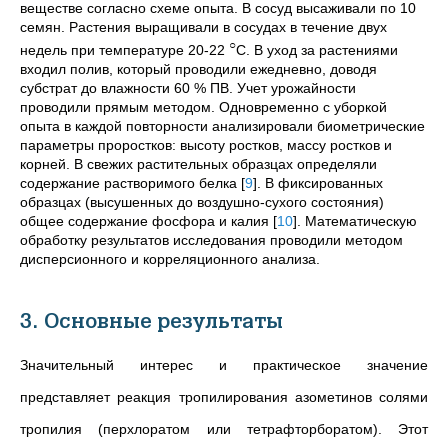
веществе согласно схеме опыта. В сосуд высаживали по 10
семян. Растения выращивали в сосудах в течение двух
○
недель при температуре 20-22
C. В уход за растениями
входил полив, который проводили ежедневно, доводя
субстрат до влажности 60 % ПВ. Учет урожайности
проводили прямым методом. Одновременно с уборкой
опыта в каждой повторности анализировали биометрические
параметры проростков: высоту ростков, массу ростков и
корней. В свежих растительных образцах определяли
содержание растворимого белка
[
9
]
. В фиксированных
образцах (высушенных до воздушно-сухого состояния)
общее содержание фосфора и калия
[
10
]
. Математическую
обработку результатов исследования проводили методом
дисперсионного и корреляционного анализа.
3. Основные результаты
Значительный интерес и практическое значение
представляет реакция тропилирования азометинов солями
тропилия (перхлоратом или тетрафторборатом). Этот