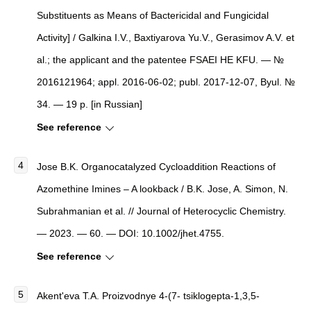
Substituents as Means of Bactericidal and Fungicidal
Activity]
/ Galkina I.V., Baxtiyarova Yu.V., Gerasimov A.V. et
al.; the applicant and the patentee FSAEI HE KFU. — №
2016121964; appl. 2016-06-02; publ. 2017-12-07, Byul. №
34. — 19 p. [in Russian]
See reference
Jose B.K. Organocatalyzed Cycloaddition Reactions of
Azomethine Imines – A lookback / B.K. Jose, A. Simon, N.
Subrahmanian et al. // Journal of Heterocyclic Chemistry.
— 2023. — 60. — DOI: 10.1002/jhet.4755.
See reference
Akent'eva T.A. Proizvodnye 4-(7- tsiklogepta-1,3,5-