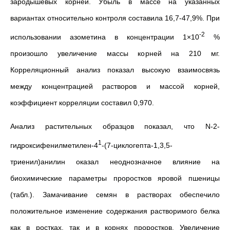
зародышевых корней. Убыль в массе на указанных
вариантах относительно контроля составила 16,7-47,9%. При
-2
использовании азометина в концентрации 1×10
%
произошло увеличение массы корней на 210 мг.
Корреляционный анализ показал высокую взаимосвязь
между концентрацией растворов и массой корней,
коэффициент корреляции составил 0,970.
Анализ растительных образцов показал, что N-2-
1
гидроксифенилметилен-4
-(7-циклогепта-1,3,5-
триенил)анилин оказал неоднозначное влияние на
биохимические параметры проростков яровой пшеницы
(табл.). Замачивание семян в растворах обеспечило
положительное изменение содержания растворимого белка
как в ростках, так и в корнях проростков. Увеличение