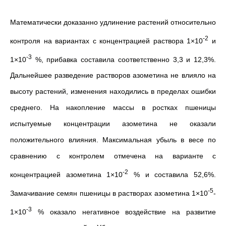
Математически доказанно удлинение растений относительно
-2
контроля на вариантах с концентрацией раствора 1×10
и
-3
1×10
%, прибавка составила соответственно 3,3 и 12,3%.
Дальнейшее разведение растворов азометина не влияло на
высоту растений, изменения находились в пределах ошибки
среднего. На накопление массы в ростках пшеницы
испытуемые концентрации азометина не оказали
положительного влияния. Максимальная убыль в весе по
сравнению с контролем отмечена на варианте с
-2
концентрацией азометина 1×10
% и составила 52,6%.
-5
Замачивание семян пшеницы в растворах азометина 1×10
-
-3
1×10
% оказало негативное воздействие на развитие