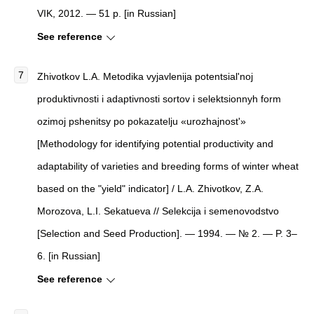
VIK, 2012. — 51 p. [in Russian]
See reference
Zhivotkov L.A. Metodika vyjavlenija potentsial'noj
produktivnosti i adaptivnosti sortov i selektsionnyh form
ozimoj pshenitsy po pokazatelju «urozhajnost'»
[Methodology for identifying potential productivity and
adaptability of varieties and breeding forms of winter wheat
based on the "yield" indicator] / L.A. Zhivotkov, Z.A.
Morozova, L.I. Sekatueva // Selekcija i semenovodstvo
[Selection and Seed Production]. — 1994. — № 2. — P. 3–
6. [in Russian]
See reference