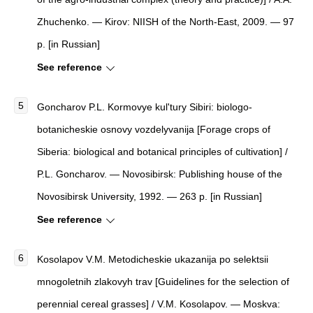
Zhuchenko. — Kirov: NIISH of the North-East, 2009. — 97
p. [in Russian]
See reference
Goncharov P.L. Kormovye kul'tury Sibiri: biologo-
botanicheskie osnovy vozdelyvanija [Forage crops of
Siberia: biological and botanical principles of cultivation] /
P.L. Goncharov. — Novosibirsk: Publishing house of the
Novosibirsk University, 1992. — 263 p. [in Russian]
See reference
Kosolapov V.M. Metodicheskie ukazanija po selektsii
mnogoletnih zlakovyh trav [Guidelines for the selection of
perennial cereal grasses] / V.M. Kosolapov. — Moskva: