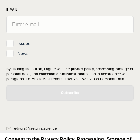
E-MAIL
Issues
News
By clicking the button, I agree with
the privacy policy, processing, storage of
personal data, and collection of statistical information
in accordance with
paragraph 1 of Article 6 of Federal Law No. 152-FZ "On Personal Data"
Subscribe
editors@jae.cifra.science
620066, Sverdlovsk region, Yekaterinburg, st. Akademicheskaya, 11A,
Consent to the Privacy Policy, Processing, Storage of