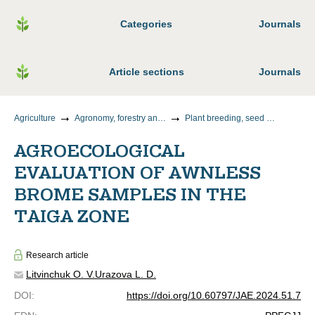
Categories
Journals
Article sections
Journals
Agriculture
Agronomy, forestry and water management
Plant breeding, seed production and biotechnology
AGROECOLOGICAL
EVALUATION OF AWNLESS
BROME SAMPLES IN THE
TAIGA ZONE
Research article
Litvinchuk O. V.
Urazova L. D.
DOI
:
https://doi.org/10.60797/JAE.2024.51.7