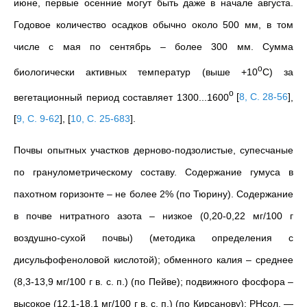
июне, первые осенние могут быть даже в начале августа.
Годовое количество осадков обычно около 500 мм, в том
числе с мая по сентябрь – более 300 мм. Сумма
о
биологически активных температур (выше +10
С) за
о
вегетационный период составляет 1300...1600
[
8, С. 28-56
]
,
[
9, С. 9-62
]
,
[
10, С. 25-683
]
.
Почвы опытных участков дерново-подзолистые, супесчаные
по гранулометрическому составу. Содержание гумуса в
пахотном горизонте – не более 2% (по Тюрину). Содержание
в почве нитратного азота – низкое (0,20-0,22 мг/100 г
воздушно-сухой почвы) (методика определения с
дисульфофеноловой кислотой); обменного калия – среднее
(8,3-13,9 мг/100 г в. с. п.) (по Пейве); подвижного фосфора –
высокое (12,1-18,1 мг/100 г в. с. п.) (по Кирсанову); РНсол. —