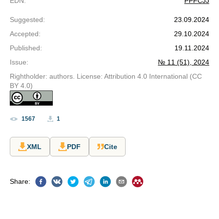
EDN
:
PPFCJJ
Suggested
:
23.09.2024
Accepted
:
29.10.2024
Published
:
19.11.2024
Issue
:
№ 11 (51), 2024
Rightholder: authors. License: Attribution 4.0 International (CC
BY 4.0)
1567
1
XML
PDF
Cite
Share
: