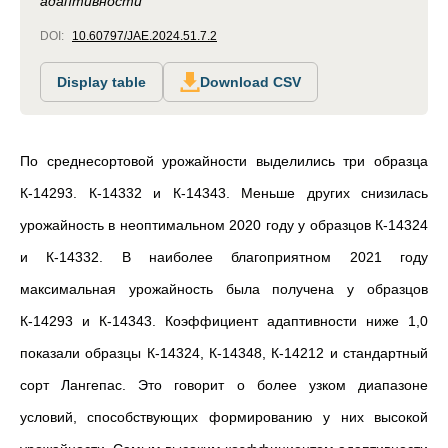
адаптивности
DOI:
10.60797/JAE.2024.51.7.2
Display table
Download CSV
По среднесортовой урожайности выделились три образца
К-14293. К-14332 и К-14343. Меньше других снизилась
урожайность в неоптимальном 2020 году у образцов К-14324
и К-14332. В наиболее благоприятном 2021 году
максимальная урожайность была получена у образцов
К-14293 и К-14343. Коэффициент адаптивности ниже 1,0
показали образцы К-14324, К-14348, К-14212 и стандартный
сорт Лангепас. Это говорит о более узком диапазоне
условий, способствующих формированию у них высокой