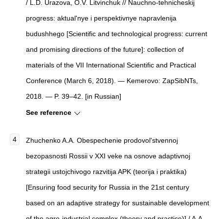
/ L.D. Urazova, O.V. Litvinchuk // Nauchno-tehnicheskij
progress: aktual'nye i perspektivnye napravlenija
budushhego [Scientific and technological progress: current
and promising directions of the future]: collection of
materials of the VII International Scientific and Practical
Conference (March 6, 2018). — Kemerovo: ZapSibNTs,
2018. — P. 39–42. [in Russian]
See reference
Zhuchenko A.A. Obespechenie prodovol'stvennoj
bezopasnosti Rossii v XXI veke na osnove adaptivnoj
strategii ustojchivogo razvitija APK (teorija i praktika)
[Ensuring food security for Russia in the 21st century
based on an adaptive strategy for sustainable development
of the agro-industrial complex (theory and practice)] / A.A.