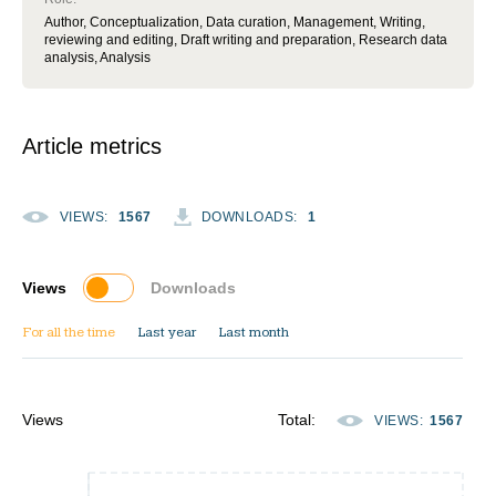
Author, Conceptualization, Data curation, Management, Writing,
reviewing and editing, Draft writing and preparation, Research data
analysis, Analysis
Article metrics
VIEWS
:
1567
DOWNLOADS
:
1
Views
Downloads
For all the time
Last year
Last month
Views
Total
:
VIEWS
:
1567