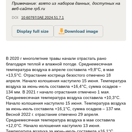
Примечание: взято из наборов данных, доступных на
веб-сайте rp5.ru
DOI:
10.60797/JAE.2024.51.7.1
Display full size
Download image
В 2020 г многолетние травы начали отрастать рано
благодаря теплой и влажной погоде. Среднемесячная
температура воздуха в апреле составила +9,8°С, в мае
+13,5°С. Отрастание костреца безостого отмечено 18
апреля. Начало колошения наступило 15 июня. Температура
воздуха за июнь-июль составила +16,4°С, сумма осадков –
134 мм. В 2021 г начало отрастания отмечено 1 мая.
Среднемесячная температура воздуха составила +10,3°С.
Начало колошения наступило 15 июня. Температура воздуха
за июнь-июль составила +16,1°С, сумма осадков – 137 мм.
Весной 2022 г. отрастание отмечено 29 апреля.
Среднемесячная температура воздуха в мае составила
+12,0°С. Начало колошения наступило 13 июня.
Температура воздуха за июнь-июль составила
+16,1
°С,