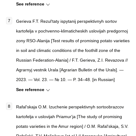
See reference
Gerieva F.T. Rezul'taty ispytanij perspektivnyh sortov
kartofelja v pochvenno-klimaticheskih uslovijah predgornoj
zony RSO-Alanija [Test results of promising potato varieties
in soil and climatic conditions of the foothill zone of the
Russian Federation-Alania] / F.T. Gerieva, Z.I. Revazova //
Agrarnyj vestnik Urala [Agrarian Bulletin of the Urals]. —
2023. — Vol. 23. — № 10. — P. 34–48. [in Russian]
See reference
Rafal'skaja O.M. Izuchenie perspektivnyh sortoobrazcov
kartofelja v uslovijah Priamur'ja [The study of promising
potato varieties in the Amur region] / O.M. Rafal'skaja, S.V.
Rafal'skij, T.V. Mel'nikova [et al.] // Agronauka [Agricultural