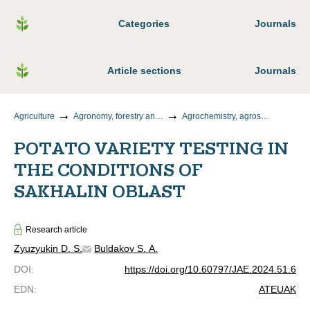
Categories
Journals
Article sections
Journals
Agriculture
Agronomy, forestry and water management
Agrochemistry, agrosoil science, plant protection and quarantine
POTATO VARIETY TESTING IN
THE CONDITIONS OF
SAKHALIN OBLAST
Research article
Zyuzyukin D. S.
Buldakov S. A.
DOI
:
https://doi.org/10.60797/JAE.2024.51.6
EDN
:
ATEUAK