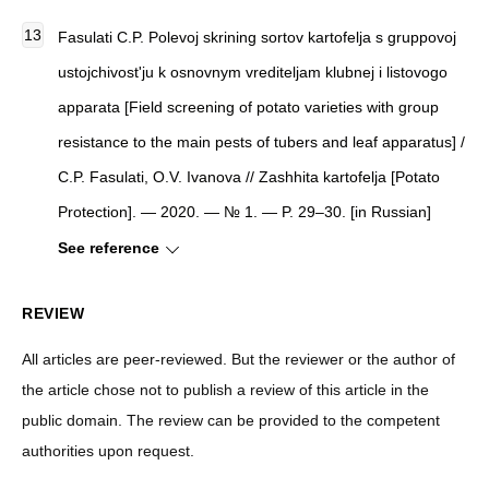
Fasulati C.P. Polevoj skrining sortov kartofelja s gruppovoj
ustojchivost'ju k osnovnym vrediteljam klubnej i listovogo
apparata [Field screening of potato varieties with group
resistance to the main pests of tubers and leaf apparatus] /
C.P. Fasulati, O.V. Ivanova // Zashhita kartofelja [Potato
Protection]. — 2020. — № 1. — P. 29–30. [in Russian]
See reference
REVIEW
All articles are peer-reviewed. But the reviewer or the author of
the article chose not to publish a review of this article in the
public domain. The review can be provided to the competent
authorities upon request.