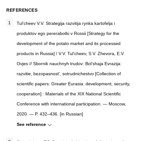
REFERENCES
Tul'cheev V.V. Strategija razvitija rynka kartofelja i
produktov ego pererabotki v Rossii [Strategy for the
development of the potato market and its processed
products in Russia] / V.V. Tul'cheev, S.V. Zhevora, E.V.
Ovjes // Sbornik nauchnyh trudov: Bol'shaja Evrazija:
razvitie, bezopasnost', sotrudnichestvo [Collection of
scientific papers: Greater Eurasia: development, security,
cooperation] : Materials of the XIX National Scientific
Conference with international participation. — Moscow,
2020. — P. 432–436. [in Russian]
See reference