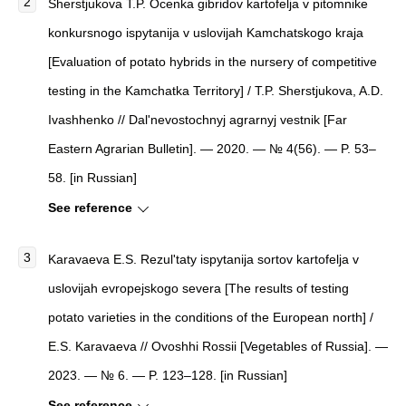
Sherstjukova T.P. Ocenka gibridov kartofelja v pitomnike
konkursnogo ispytanija v uslovijah Kamchatskogo kraja
[Evaluation of potato hybrids in the nursery of competitive
testing in the Kamchatka Territory] / T.P. Sherstjukova, A.D.
Ivashhenko // Dal'nevostochnyj agrarnyj vestnik [Far
Eastern Agrarian Bulletin]. — 2020. — № 4(56). — P. 53–
58. [in Russian]
See reference
Karavaeva E.S. Rezul'taty ispytanija sortov kartofelja v
uslovijah evropejskogo severa [The results of testing
potato varieties in the conditions of the European north] /
E.S. Karavaeva // Ovoshhi Rossii [Vegetables of Russia]. —
2023. — № 6. — P. 123–128. [in Russian]
See reference