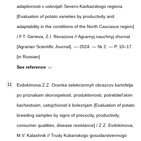
adaptivnosti v uslovijah Severo-Kavkazskogo regiona
[Evaluation of potato varieties by productivity and
adaptability in the conditions of the North Caucasus region]
/ F.T. Gerieva, Z.I. Revazova // Agrarnyj nauchnyj zhurnal
[Agrarian Scientific Journal]. — 2024. — № 2. — P. 10–17.
[in Russian]
See reference
Evdokimova Z.Z. Ocenka selekcionnyh obrazcov kartofelja
po priznakam skorospelosti, produktivnosti, potrebitel'skim
kachestvam, ustojchivosti k boleznjam [Evaluation of potato
breeding samples by signs of precocity, productivity,
consumer qualities, disease resistance] / Z.Z. Evdokimova,
M.V. Kalashnik // Trudy Kubanskogo gosudarstvennogo