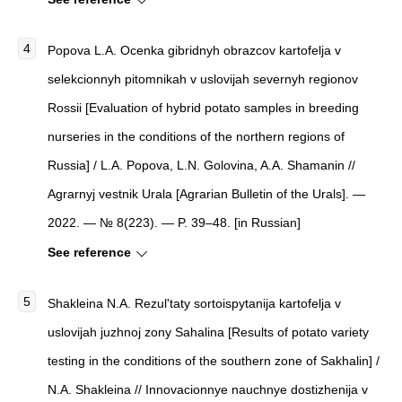
Popova L.A. Ocenka gibridnyh obrazcov kartofelja v
selekcionnyh pitomnikah v uslovijah severnyh regionov
Rossii [Evaluation of hybrid potato samples in breeding
nurseries in the conditions of the northern regions of
Russia] / L.A. Popova, L.N. Golovina, A.A. Shamanin //
Agrarnyj vestnik Urala [Agrarian Bulletin of the Urals]. —
2022. — № 8(223). — P. 39–48. [in Russian]
See reference
Shakleina N.A. Rezul'taty sortoispytanija kartofelja v
uslovijah juzhnoj zony Sahalina [Results of potato variety
testing in the conditions of the southern zone of Sakhalin] /
N.A. Shakleina // Innovacionnye nauchnye dostizhenija v