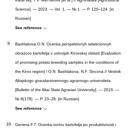
Science]. — 2023. — Vol. 1. — № 1. — P. 120–124. [in
Russian]
See reference
Bashlakova O.N. Ocenka perspektivnyh selekcionnyh
obrazcov kartofelja v uslovijah Kirovskoj oblasti [Evaluation
of promising potato breeding samples in the conditions of
the Kirov region] / O.N. Bashlakova, N.F. Sincova // Vestnik
Altajskogo gosudarstvennogo agrarnogo universiteta
[Bulletin of the Altai State Agrarian University]. — 2019. —
№ 8(178). — P. 23–28. [in Russian]
See reference
Gerieva F.T. Ocenka sortov kartofelja po produktivnosti i