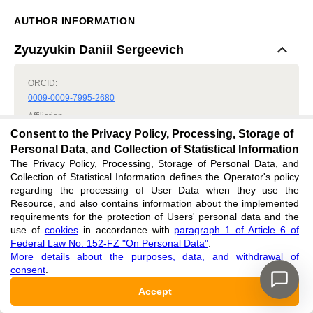
AUTHOR INFORMATION
Zyuzyukin Daniil Sergeevich
ORCID:
0009-0009-7995-2680
Affiliation
N.I. Vavilov All-Russian Institute of Plant Genetic Resources,
Consent to the Privacy Policy, Processing, Storage of
Yuzhno-Sakhalinsk, Russian Federation
Personal Data, and Collection of Statistical Information
Role
:
The Privacy Policy, Processing, Storage of Personal Data, and
Author
Collection of Statistical Information defines the Operator's policy
regarding the processing of User Data when they use the
Resource, and also contains information about the implemented
requirements for the protection of Users' personal data and the
Buldakov Sergei Andreevich
use of
cookies
in accordance with
paragraph 1 of Article 6 of
Federal Law No. 152-FZ "On Personal Data"
.
ORCID:
More details about the purposes, data, and withdrawal of
0000-0003-1566-1402
consent
.
Affiliation
Accept
N.I. Vavilov All-Russian Institute of Plant Genetic Resources,
Yuzhno-Sakhalinsk, Russian Federation