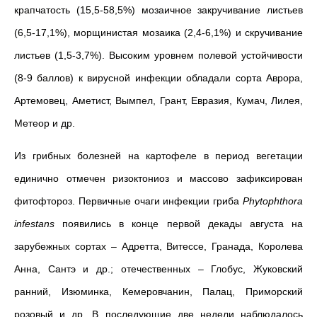
крапчатость (15,5-58,5%) мозаичное закручивание листьев
(6,5-17,1%), морщинистая мозаика (2,4-6,1%) и скручивание
листьев (1,5-3,7%). Высоким уровнем полевой устойчивости
(8-9 баллов) к вирусной инфекции обладали сорта Аврора,
Артемовец, Аметист, Вымпел, Грант, Евразия, Кумач, Лилея,
Метеор и др.
Из грибных болезней на картофеле в период вегетации
единично отмечен ризоктониоз и массово зафиксирован
фитофтороз. Первичные очаги инфекции гриба
Phytophthora
infestans
появились в конце первой декады августа на
зарубежных сортах – Адретта, Витессе, Гранада, Королева
Анна, Сантэ и др.; отечественных – Глобус, Жуковский
ранний, Изюминка,
Кемеровчанин, Палац, Приморский
розовый и др. В последующие две недели наблюдалось