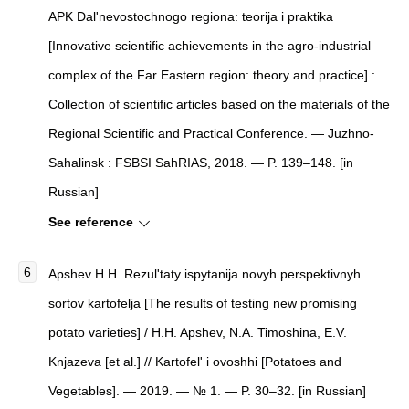
APK Dal'nevostochnogo regiona: teorija i praktika
[Innovative scientific achievements in the agro-industrial
complex of the Far Eastern region: theory and practice] :
Collection of scientific articles based on the materials of the
Regional Scientific and Practical Conference. — Juzhno-
Sahalinsk : FSBSI SahRIAS, 2018. — P. 139–148. [in
Russian]
See reference
Apshev H.H. Rezul'taty ispytanija novyh perspektivnyh
sortov kartofelja [The results of testing new promising
potato varieties] / H.H. Apshev, N.A. Timoshina, E.V.
Knjazeva [et al.] // Kartofel' i ovoshhi [Potatoes and
Vegetables]. — 2019. — № 1. — P. 30–32. [in Russian]