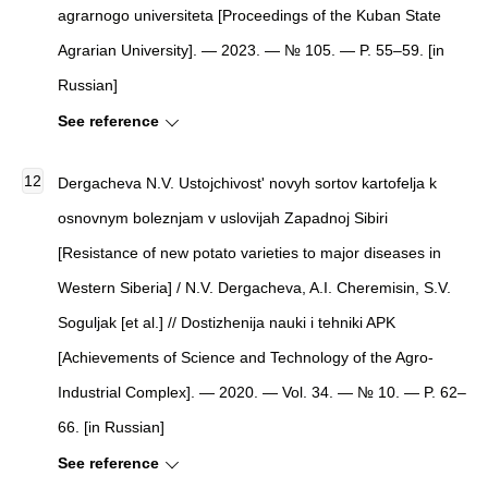
agrarnogo universiteta [Proceedings of the Kuban State
Agrarian University]. — 2023. — № 105. — P. 55–59. [in
Russian]
See reference
Dergacheva N.V. Ustojchivost' novyh sortov kartofelja k
osnovnym boleznjam v uslovijah Zapadnoj Sibiri
[Resistance of new potato varieties to major diseases in
Western Siberia] / N.V. Dergacheva, A.I. Cheremisin, S.V.
Soguljak [et al.] // Dostizhenija nauki i tehniki APK
[Achievements of Science and Technology of the Agro-
Industrial Complex]. — 2020. — Vol. 34. — № 10. — P. 62–
66. [in Russian]
See reference