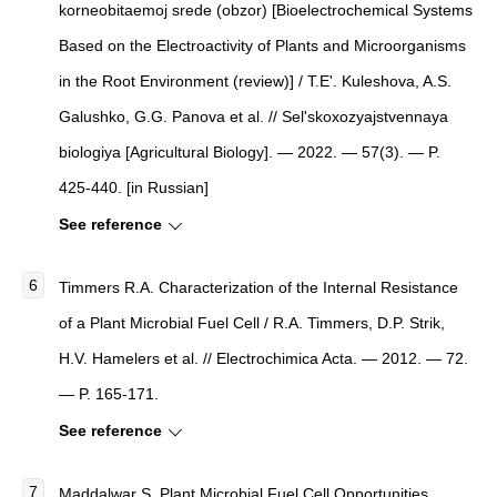
korneobitaemoj srede (obzor)
[
Bioelectrochemical Systems
Based on the Electroactivity of Plants and Microorganisms
in the Root Environment (review)
]
/ T.E'. Kuleshova, A.S.
Galushko, G.G. Panova et al. //
Sel'skoxozyajstvennaya
biologiya
[
Agricultural Biology
]
. — 2022. — 57(3). — P.
425-440. [in Russian]
See reference
Timmers R.A.
Characterization of the Internal Resistance
of a Plant Microbial Fuel Cell
/ R.A. Timmers, D.P. Strik,
H.V. Hamelers et al. //
Electrochimica Acta
. — 2012. — 72.
— P. 165-171.
See reference
Maddalwar S.
Plant Microbial Fuel Cell Opportunities,