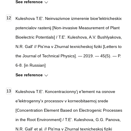
See reference
Kuleshova T.E'.
Neinvazivnoe izmerenie bioe'lektricheskix
potencialov rastenij
[
Non-invasive Measurement of Plant
Bioelectric Potentials
]
/ T.E'. Kuleshova, A.V. Bushlyakova,
N.R. Gall' //
Pis'ma v Zhurnal texnicheskoj fiziki
[
Letters to
the Journal of Technical Physics
]
. — 2019. — 45(5). — P.
6-8. [in Russian]
See reference
Kuleshova T.E'.
Koncentracionny'j e'lement na osnove
e'lektrogenny'x processov v korneobitaemoj srede
[
Concentration Element Based on Electrogenic Processes
in the Root Environment
]
/ T.E'. Kuleshova, G.G. Panova,
N.R. Gall' et al. //
Pis'ma v Zhurnal texnicheskoj fiziki