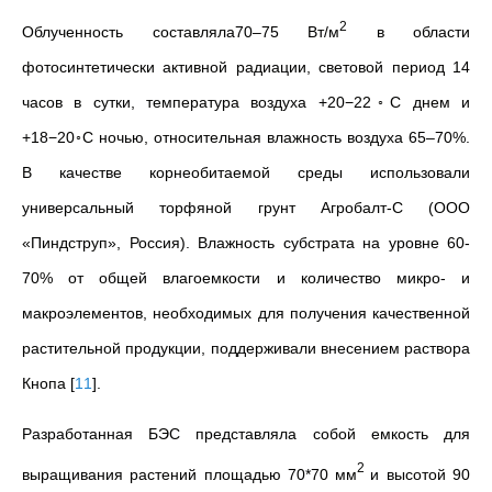
2
Облученность составляла70–75 Вт/м
в области
фотосинтетически активной радиации, световой период 14
часов в сутки, температура воздуха +20−22◦C днем и
+18−20◦C ночью, относительная влажность воздуха 65–70%.
В качестве корнеобитаемой среды использовали
универсальный торфяной грунт Агробалт-С (ООО
«Пиндструп», Россия). Влажность субстрата на уровне 60-
70% от общей влагоемкости и количество микро- и
макроэлементов, необходимых для получения качественной
растительной продукции, поддерживали внесением раствора
Кнопа
[
11
]
.
Разработанная БЭС представляла собой емкость для
2
выращивания растений площадью 70*70 мм
и высотой 90