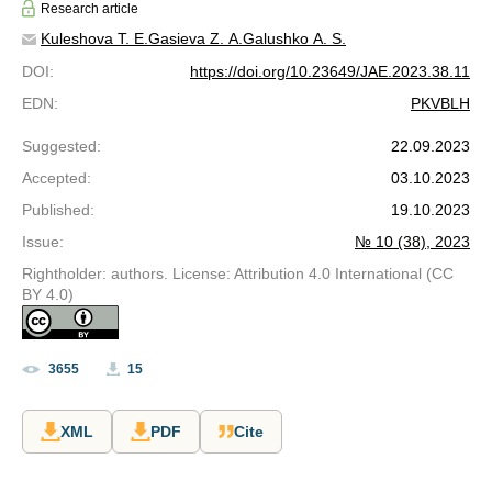
Research article
Kuleshova T. E.
Gasieva Z. A.
Galushko A. S.
DOI
:
https://doi.org/10.23649/JAE.2023.38.11
EDN
:
PKVBLH
Suggested
:
22.09.2023
Accepted
:
03.10.2023
Published
:
19.10.2023
Issue
:
№ 10 (38), 2023
Rightholder: authors. License: Attribution 4.0 International (CC
BY 4.0)
3655
15
XML
PDF
Cite