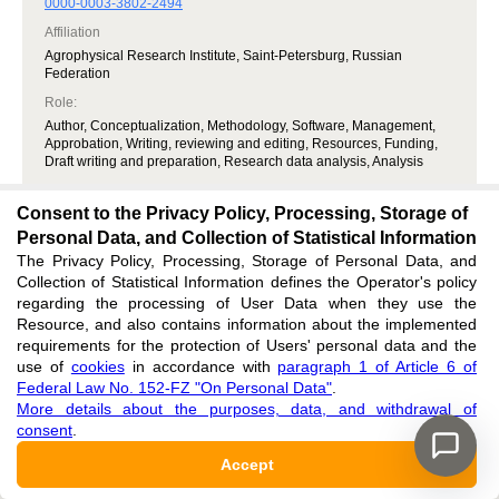
0000-0003-3802-2494
Affiliation
Agrophysical Research Institute, Saint-Petersburg, Russian
Federation
Role
:
Author, Conceptualization, Methodology, Software, Management,
Approbation, Writing, reviewing and editing, Resources, Funding,
Draft writing and preparation, Research data analysis, Analysis
ELIBRARY AUTHOR ID:
Consent to the Privacy Policy, Processing, Storage of
866154
Personal Data, and Collection of Statistical Information
RESEARCHER ID:
The Privacy Policy, Processing, Storage of Personal Data, and
P-9213-2017
Collection of Statistical Information defines the Operator's policy
regarding the processing of User Data when they use the
Resource, and also contains information about the implemented
Gasieva Zalina Anatolevna
requirements for the protection of Users' personal data and the
use of
cookies
in accordance with
paragraph 1 of Article 6 of
Federal Law No. 152-FZ "On Personal Data"
.
Affiliation
More details about the purposes, data, and withdrawal of
Agrophysical Research Institute, Saint-Petersburg, Russian
consent
.
Federation
Role
:
Accept
Author, Methodology, Approbation, Analysis