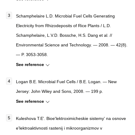
Schamphelaire L.D.
Microbial Fuel Cells Generating
Electricity from Rhizodeposits of Rice Plants
/ L.D.
Schamphelaire, L.V.D. Bossche, H.S. Dang et al. //
Environmental Science and Technology
. — 2008. — 42(8).
— P. 3053-3058.
See reference
Logan B.E.
Microbial Fuel Cells
/ B.E. Logan. — New
Jersey: John Wiley and Sons, 2008. — 199 p.
See reference
Kuleshova T.E'.
Bioe'lektroximicheskie sistemy' na osnove
e'lektroaktivnosti rastenij i mikroorganizmov v