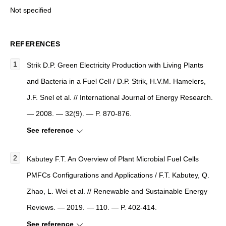
Not specified
REFERENCES
Strik D.P.
Green Electricity Production with Living Plants
and Bacteria in a Fuel Cell
/ D.P. Strik, H.V.M. Hamelers,
J.F. Snel et al. //
International Journal of Energy Research
.
— 2008. — 32(9). — P. 870-876.
See reference
Kabutey F.T.
An Overview of Plant Microbial Fuel Cells
PMFCs Configurations and Applications
/ F.T. Kabutey, Q.
Zhao, L. Wei et al. //
Renewable and Sustainable Energy
Reviews
. — 2019. — 110. — P. 402-414.
See reference