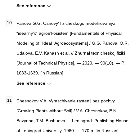
See reference
Panova G.G.
Osnovy' fizicheskogo modelirovaniya
“ideal'ny'x” agroe'kosistem
[
Fundamentals of Physical
Modeling of "Ideal" Agroecosystems
]
/ G.G. Panova, O.R.
Udalova, E.V. Kanash et al. //
Zhurnal texnicheskoj fiziki
[
Journal of Technical Physics
]
. — 2020. — 90(10). — P.
1633-1639. [in Russian]
See reference
Chesnokov V.A. Vyraschivanie rastenij bez pochvy
[Growing Plants without Soil] / V.A. Chesnokov, E.N.
Bazyrina, T.M. Bushueva — Leningrad: Publishing House
of Leningrad University, 1960. — 170 p. [in Russian]