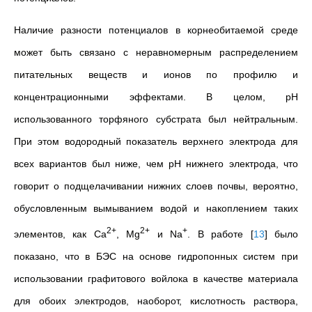
Наличие разности потенциалов в корнеобитаемой среде
может быть связано с неравномерным распределением
питательных веществ и ионов по профилю и
концентрационными эффектами. В целом, рН
использованного торфяного субстрата был нейтральным.
При этом водородный показатель верхнего электрода для
всех вариантов был ниже, чем pH нижнего электрода, что
говорит о подщелачивании нижних слоев почвы, вероятно,
обусловленным вымыванием водой и накоплением таких
2+
2+
+
элементов, как Са
, Mg
и Na
. В работе
[
13
]
было
показано, что в БЭС на основе гидропонных систем при
использовании графитового войлока в качестве материала
для обоих электродов, наоборот, кислотность раствора,