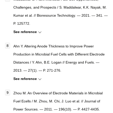
Challenges, and Prospects
/ S. Maddalwar, K.K. Nayak, M.
Kumar et al. //
Bioresource Technology
. — 2021. — 341. —
P. 125772.
See reference
Ahn Y.
Altering Anode Thickness to Improve Power
Production in Microbial Fuel Cells with Different Electrode
Distances
/ Y. Ahn, B.E. Logan //
Energy and Fuels
. —
2013. — 27(1). — P. 271-276.
See reference
Zhou M.
An Overview of Electrode Materials in Microbial
Fuel Ecells
/ M. Zhou, M. Chi, J. Luo et al. //
Journal of
Power Sources
. — 2011. — 196(10). — P. 4427-4435.