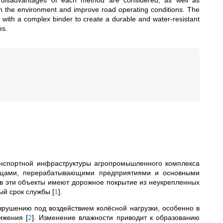
d disadvantages of each method are considered, as well as
n the environment and improve road operating conditions. The
ed with a complex binder to create a durable and water-resistant
es.
анспортной инфраструктуры агропромышленного комплекса
ищами, перерабатывающими предприятиями и основными
 эти объекты имеют дорожное покрытие из неукрепленных
ный срок службы
[
1
]
.
зрушению под воздействием колёсной нагрузки, особенно в
вижения
[
2
]
. Изменение влажности приводит к образованию