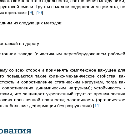
аждого компонента в отдельности, соотношения между ними,
огрунтовой смеси. Грунты с малым содержанием цемента, не
 материалом»
[
9
]
,
[
10
]
.
 одним из следующих методов:
оставкой на дорогу.
етонном заводе (с частичным переоборудованием рабочей
ему со всех сторон и применять комплексное вяжущее для
го повышаются такие физико-механическое свойства, как
ткость и сопротивление статическим нагрузкам, тогда как
сопротивления динамическим нагрузкам); устойчивость к
твами, что защищает укрепленный грунт от проникновения
ловиях повышенной влажности; эластичность (органическое
вать небольшие деформации без разрушения)
[
11
]
.
ования