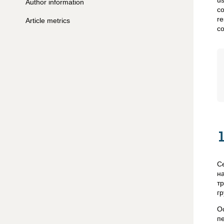
u
Author information
co
re
Article metrics
co
С
н
т
г
О
п