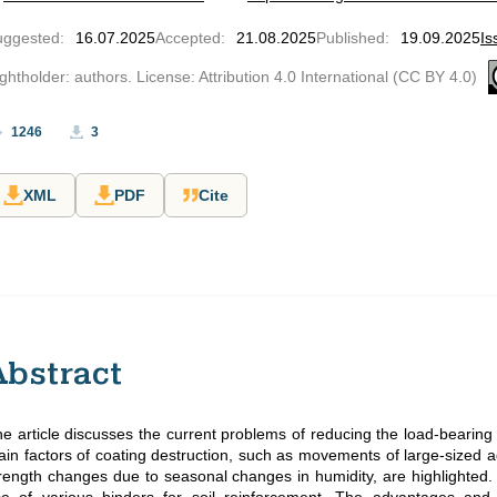
uggested
:
16.07.2025
Accepted
:
21.08.2025
Published
:
19.09.2025
Is
ghtholder: authors. License: Attribution 4.0 International (CC BY 4.0)
1246
3
XML
PDF
Cite
Abstract
e article discusses the current problems of reducing the load-bearing
in factors of coating destruction, such as movements of large-sized ag
rength changes due to seasonal changes in humidity, are highlighted.