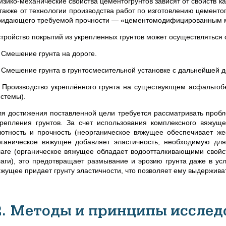
изико-механические свойства цементогрунтов зависят от свойств к
 также от технологии производства работ по изготовлению цемент
ридающего требуемой прочности — «цементомодифицированным
стройство покрытий из укрепленных грунтов может осуществляться
. Смешение грунта на дороге.
. Смешение грунта в грунтосмесительной установке с дальнейшей д
. Производство укреплённого грунта на существующем асфальтоб
истемы).
ля достижения поставленной цели требуется рассматривать пробл
крепления грунтов. За счет использования комплексного вяжуще
лотность и прочность (неорганическое вяжущее обеспечивает жес
рганическое вяжущее добавляет эластичность, необходимую для 
лаге (органическое вяжущее обладает водоотталкивающими свойс
лаги), это предотвращает размывание и эрозию грунта даже в ус
яжущее придает грунту эластичности, что позволяет ему выдержи
2. Методы и принципы исслед