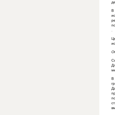
де
В
и
р
п
.
Ц
и
О
С
Д
м
В
г
Д
п
п
с
в