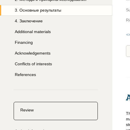
S
3
.
Основные результаты
Ri
4
.
Заключение
Additional materials
Financing
Acknowledgements
Conflicts of interests
References
Review
Th
ma
st