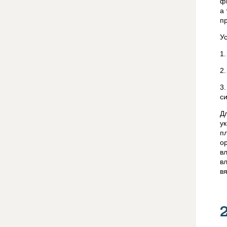
ф
а
п
У
1
2
3
с
Д
у
п
о
в
в
в