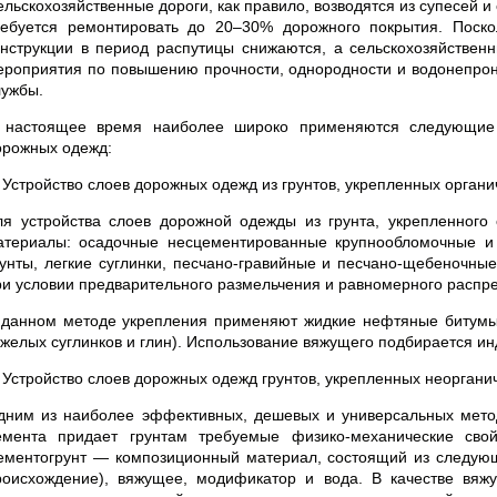
ельскохозяйственные дороги, как правило, возводятся из супесей и
ребуется ремонтировать до 20–30% дорожного покрытия. Поско
онструкции в период распутицы снижаются, а сельскохозяйствен
ероприятия по повышению прочности, однородности и водонепрони
лужбы.
 настоящее время наиболее широко применяются следующие 
орожных одежд:
. Устройство слоев дорожных одежд из грунтов, укрепленных орган
ля устройства слоев дорожной одежды из грунта, укрепленного
атериалы: осадочные несцементированные крупнообломочные и 
рунты, легкие суглинки, песчано-гравийные и песчано-щебеночные
ри условии предварительного размельчения и равномерного распр
 данном методе укрепления применяют жидкие нефтяные битумы,
яжелых суглинков и глин). Использование вяжущего подбирается ин
. Устройство слоев дорожных одежд грунтов, укрепленных неорган
дним из наиболее эффективных, дешевых и универсальных мето
емента придает грунтам требуемые физико-механические свой
ементогрунт — композиционный материал, состоящий из следующи
роисхождение), вяжущее, модификатор и вода. В качестве вяжу