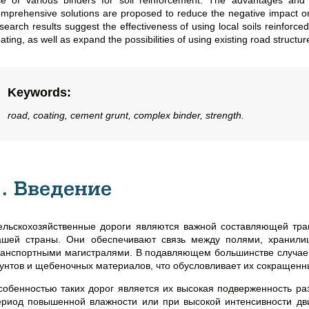
se of various binders for soil reinforcement. The advantages an
mprehensive solutions are proposed to reduce the negative impact o
search results suggest the effectiveness of using local soils reinforc
ating, as well as expand the possibilities of using existing road structur
Keywords
:
road, coating, cement grunt, complex binder, strength.
1. Введение
ельскохозяйственные дороги являются важной составляющей тр
ашей страны. Они обеспечивают связь между полями, хранил
ранспортными магистралями. В подавляющем большинстве случаев
рунтов и щебеночных материалов, что обусловливает их сокращен
собенностью таких дорог является их высокая подверженность ра
ериод повышенной влажности или при высокой интенсивности д