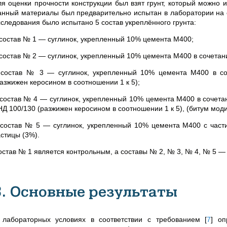
ля оценки прочности конструкции был взят грунт, который можно 
анный материалы был предварительно испытан в лаборатории на 
сследования было испытано 5 состав укреплённого грунта:
 состав № 1 — суглинок, укрепленный 10% цемента М400;
 состав № 2 — суглинок, укрепленный 10% цемента М400 в сочетан
 состав № 3 — суглинок, укрепленный 10% цемента М400 в со
разжижен керосином в соотношении 1 к 5);
 состав № 4 — суглинок, укрепленный 10% цемента М400 в сочет
НД 100/130 (разжижен керосином в соотношении 1 к 5), (битум мо
 состав № 5 — суглинок, укрепленный 10% цемента М400 с части
астицы (3%).
остав № 1 является контрольным, а составы № 2, №
3, №
4, №
5 —
3. Основные результаты
 лабораторных условиях в соответствии с требованием
[
7
]
опр