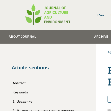
Rus
ABOUT JOURNAL
ARCHIVE
Ag
Article sections
Abstract
Keywords
R
1
.
Введение
2
.
Методы и принципы исследования