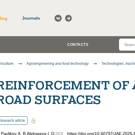
Journals
Eng
CONTACTS
riculture
Agroengineering and food technology
Technologies, machi
REINFORCEMENT OF 
ROAD SURFACES
esearch article
Pavlikov A. B.
Alekseeva I. D.
DOI
:
https://doi.org/10.60797/JAE.2025.