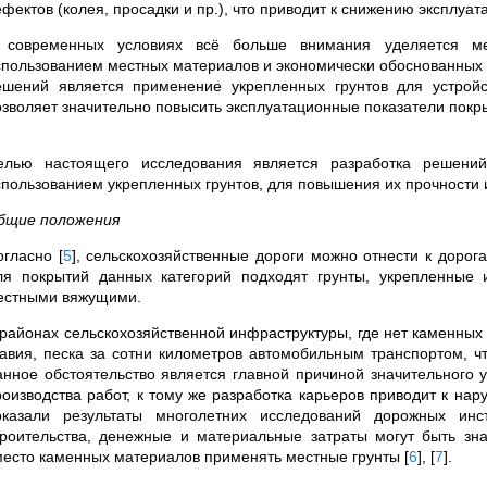
фектов (колея, просадки и пр.), что приводит к снижению эксплуат
 современных условиях всё больше внимания уделяется ме
спользованием местных материалов и экономически обоснованных
ешений является применение укрепленных грунтов для устрой
озволяет значительно повысить эксплуатационные показатели покр
елью настоящего исследования является разработка решений
спользованием укрепленных грунтов, для повышения их прочности
бщие положения
огласно
[
5
]
, сельскохозяйственные дороги можно отнести к дорог
ля покрытий данных категорий подходят грунты, укрепленные
естными вяжущими.
 районах сельскохозяйственной инфраструктуры, где нет каменных
равия, песка за сотни километров автомобильным транспортом, ч
анное обстоятельство является главной причиной значительного 
роизводства работ, к тому же разработка карьеров приводит к на
оказали результаты многолетних исследований дорожных инс
троительства, денежные и материальные затраты могут быть зн
место каменных материалов применять местные грунты
[
6
]
,
[
7
]
.