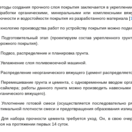
етоды создания прочного слоя покрытия заключается в укреплении
бработки органическими, минеральными или комплексными вя
рочности и водостойкости покрытия из разработанного материала
[
ехнологию производства работ по устройству покрытия можно поде
. Подготовительный этап (проектируем состав укрепленного грунт
орожного покрытия).
. Подвоз, распределение и планировка грунта.
. Увлажнение слоя поливомоечной машиной.
. Распределение неорганического вяжущего (цемент распределяет
. Перемешивание грунта и цемента, с одновременным вводом орг
есайклера; работы данного пункта можно производить навесны
рганического вяжущего).
. Уплотнение готовой смеси (осуществляется последовательно ря
птимальной плотности смеси и предотвращения образования излиш
. Для набора прочности цемента требуется уход. Он, в свою оч
лоя на протяжении первых 14 суток.