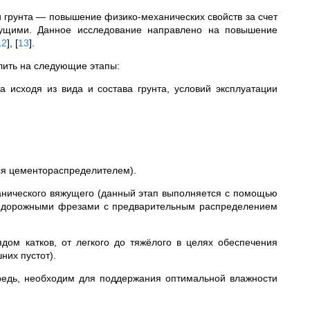
 грунта — повышение физико-механических свойств за счет
жущими. Данное исследование направлено на повышение
12
]
,
[
13
]
.
лить на следующие этапы:
а исходя из вида и состава грунта, условий эксплуатации
ся цементораспределителем).
анического вяжущего (данный этап выполняется с помощью
ми дорожными фрезами с предварительным распределением
дом катков, от легкого до тяжёлого в целях обеспечения
них пустот).
ередь, необходим для поддержания оптимальной влажности