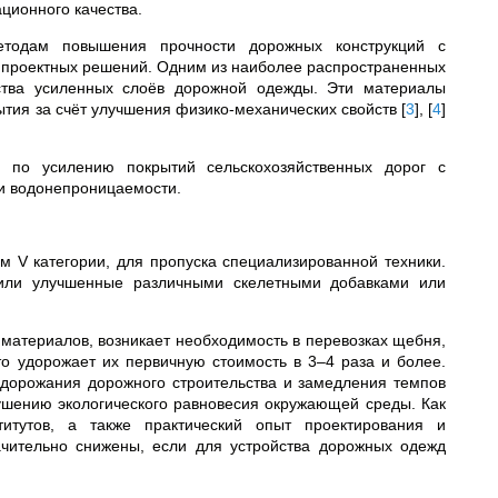
ационного качества.
тодам повышения прочности дорожных конструкций с
 проектных решений. Одним из наиболее распространенных
ства усиленных слоёв дорожной одежды. Эти материалы
ытия за счёт улучшения физико-механических свойств
[
3
]
,
[
4
]
 по усилению покрытий сельскохозяйственных дорог с
 и водонепроницаемости.
ам V категории, для пропуска специализированной техники.
 или улучшенные различными скелетными добавками или
 материалов, возникает необходимость в перевозках щебня,
то удорожает их первичную стоимость в 3–4 раза и более.
удорожания дорожного строительства и замедления темпов
рушению экологического равновесия окружающей среды. Как
титутов, а также практический опыт проектирования и
ачительно снижены, если для устройства дорожных одежд