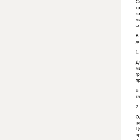
С
т
к
м
с
В
д
1
Д
м
г
п
В
т
2
О
ц
Ц
п