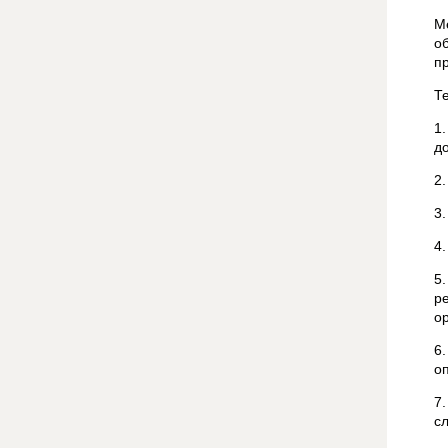
М
о
п
Т
1
д
2
3
4
5
р
о
6
о
7
с