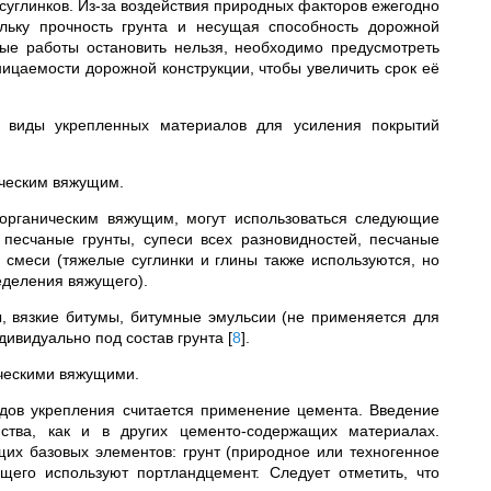
 суглинков. Из-за воздействия природных факторов ежегодно
льку прочность грунта и несущая способность дорожной
ные работы остановить нельзя, необходимо предусмотреть
цаемости дорожной конструкции, чтобы увеличить срок её
виды укрепленных материалов для усиления покрытий
ическим вяжущим.
 органическим вяжущим, могут использоваться следующие
песчаные грунты, супеси всех разновидностей, песчаные
 смеси (тяжелые суглинки и глины также используются, но
еделения вяжущего).
 вязкие битумы, битумные эмульсии (не применяется для
дивидуально под состав грунта
[
8
]
.
ическими вяжущими.
дов укрепления считается применение цемента. Введение
ства, как и в других цементо-содержащих материалах.
х базовых элементов: грунт (природное или техногенное
щего используют портландцемент. Следует отметить, что