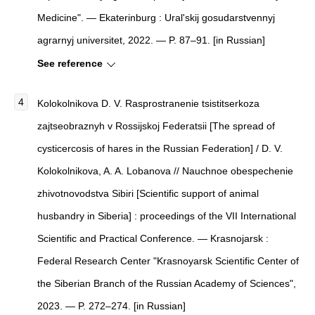
Medicine". — Ekaterinburg : Ural'skij gosudarstvennyj
agrarnyj universitet, 2022. — P. 87–91. [in Russian]
See reference
Kolokolnikova D. V. Rasprostranenie tsistitserkoza
zajtseobraznyh v Rossijskoj Federatsii [The spread of
cysticercosis of hares in the Russian Federation] / D. V.
Kolokolnikova, A. A. Lobanova // Nauchnoe obespechenie
zhivotnovodstva Sibiri [Scientific support of animal
husbandry in Siberia] : proceedings of the VII International
Scientific and Practical Conference. — Krasnojarsk :
Federal Research Center "Krasnoyarsk Scientific Center of
the Siberian Branch of the Russian Academy of Sciences",
2023. — P. 272–274. [in Russian]