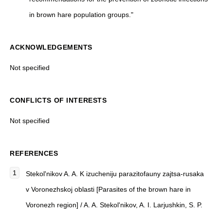
in brown hare population groups."
ACKNOWLEDGEMENTS
Not specified
CONFLICTS OF INTERESTS
Not specified
REFERENCES
Stekol'nikov A. A. K izucheniju parazitofauny zajtsa-rusaka
v Voronezhskoj oblasti [Parasites of the brown hare in
Voronezh region] / A. A. Stekol'nikov, A. I. Larjushkin, S. P.