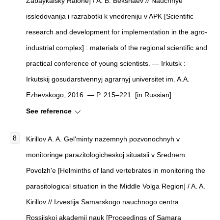
Zabaykalsky Raione] / A. B. Bekshaev // Nauchnye
issledovanija i razrabotki k vnedreniju v APK [Scientific
research and development for implementation in the agro-
industrial complex] : materials of the regional scientific and
practical conference of young scientists. — Irkutsk :
Irkutskij gosudarstvennyj agrarnyj universitet im. A.A.
Ezhevskogo, 2016. — P. 215–221. [in Russian]
See reference
Kirillov A. A. Gel'minty nazemnyh pozvonochnyh v
monitoringe parazitologicheskoj situatsii v Srednem
Povolzh'e [Helminths of land vertebrates in monitoring the
parasitological situation in the Middle Volga Region] / A. A.
Kirillov // Izvestija Samarskogo nauchnogo centra
Rossijskoj akademii nauk [Proceedings of Samara