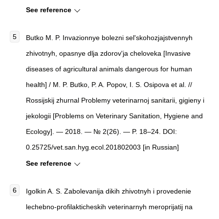
See reference
Butko M. P. Invazionnye bolezni sel'skohozjajstvennyh
zhivotnyh, opasnye dlja zdorov'ja cheloveka [Invasive
diseases of agricultural animals dangerous for human
health] / M. P. Butko, P. A. Popov, I. S. Osipova et al. //
Rossijskij zhurnal Problemy veterinarnoj sanitarii, gigieny i
jekologii [Problems on Veterinary Sanitation, Hygiene and
Ecology]. — 2018. — № 2(26). — P. 18–24. DOI:
0.25725/vet.san.hyg.ecol.201802003 [in Russian]
See reference
Igolkin A. S. Zabolevanija dikih zhivotnyh i provedenie
lechebno-profilakticheskih veterinarnyh meroprijatij na