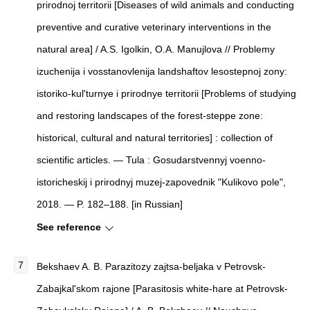
prirodnoj territorii [Diseases of wild animals and conducting
preventive and curative veterinary interventions in the
natural area] / A.S. Igolkin, O.A. Manujlova // Problemy
izuchenija i vosstanovlenija landshaftov lesostepnoj zony:
istoriko-kul'turnye i prirodnye territorii [Problems of studying
and restoring landscapes of the forest-steppe zone:
historical, cultural and natural territories] : collection of
scientific articles. — Tula : Gosudarstvennyj voenno-
istoricheskij i prirodnyj muzej-zapovednik "Kulikovo pole",
2018. — P. 182–188. [in Russian]
See reference
Bekshaev A. B. Parazitozy zajtsa-beljaka v Petrovsk-
Zabajkal'skom rajone [Parasitosis white-hare at Petrovsk-