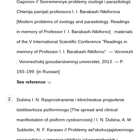
Gaponov // Sovremennye problemy zoologii i parazitologii.
Chtenija pamjati professora I. I. Barabash-Nikiforova
[Modern problems of zoology and parasitology. Readings
in memory of Professor I. I. Barabash-Nikiforov] : materials
of the V International Scientific Conference "Readings in
memory of Professor I. I. Barabash-Nikiforov". — Voronezh
: Voronezhskij gosudarstvennyj universitet, 2013. — P.
193–199. [in Russian]
See reference
Dubina I. N. Rasprostranenie i klinicheskoe projavlenie
tsistitserkoza piziformnogo [The spread and clinical
manifestation of pisiform cysticercosis] / I. N. Dubina, A. M.
Subbotin, N. F. Karasev // Problemy sel'skohozjajstvennogo
proizvodstva v izmenjajushhihsja jekonomicheskih i