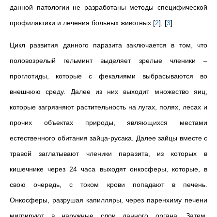
данной патологии не разработаны методы специфической
профилактики и лечения больных животных
[
2
]
,
[
3
]
.
Цикл развития данного паразита заключается в том, что
половозрелый гельминт выделяет зрелые членики –
проглотиды, которые с фекалиями выбрасываются во
внешнюю среду. Далее из них выходит множество яиц,
которые загрязняют растительность на лугах, полях, лесах и
прочих объектах природы, являющихся местами
естественного обитания зайца-русака. Далее зайцы вместе с
травой заглатывают членики паразита, из которых в
кишечнике через 24 часа выходят онкосферы, которые, в
свою очередь, с током крови попадают в печень.
Онкосферы, разрушая капилляры, через паренхиму печени
мигрируют в наружные слои данного органа. Затем,