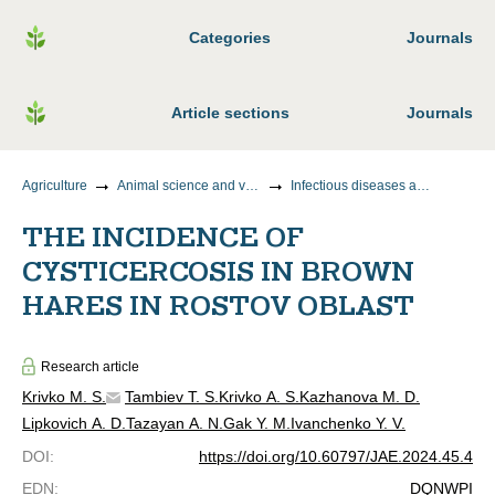
Categories
Journals
Article sections
Journals
Agriculture
Animal science and veterinary medicine
Infectious diseases and animal immunology
THE INCIDENCE OF
CYSTICERCOSIS IN BROWN
HARES IN ROSTOV OBLAST
Research article
Krivko M. S.
Tambiev T. S.
Krivko A. S.
Kazhanova M. D.
Lipkovich A. D.
Tazayan A. N.
Gak Y. M.
Ivanchenko Y. V.
DOI
:
https://doi.org/10.60797/JAE.2024.45.4
EDN
:
DQNWPI