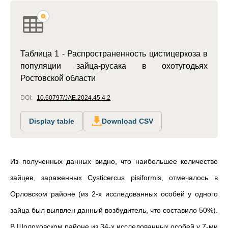
Таблица 1 - Распространенность цистицеркоза в
популяции зайца-русака в охотугодьях
Ростовской области
DOI:
10.60797/JAE.2024.45.4.2
Display table
Download CSV
Из полученных данных видно, что наибольшее количество
зайцев, зараженных Cysticercus pisiformis, отмечалось в
Орловском районе (из 2-х исследованных особей у одного
зайца был выявлен данный возбудитель, что составило 50%).
В Шолоховском районе из 34-х исследованных особей у 7-ми