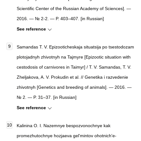
Scientific Center of the Russian Academy of Sciences]. —
2016. — № 2-2. — P. 403–407. [in Russian]
See reference
Samandas T. V. Epizooticheskaja situatsija po tsestodozam
plotojadnyh zhivotnyh na Tajmyre‌ [Epizootic situation with
cestodosis of carnivores in Taimyr] / T. V. Samandas, T. V.
Zheljakova, A. V. Prokudin et al. // Genetika i razvedenie
zhivotnyh [Genetics and breeding of animals]. — 2016. —
№ 2. — P. 31–37. [in Russian]
See reference
Kalinina O. I. Nazemnye bespozvonochnye kak
promezhutochnye hozjaeva gel'mintov ohotnich'e-