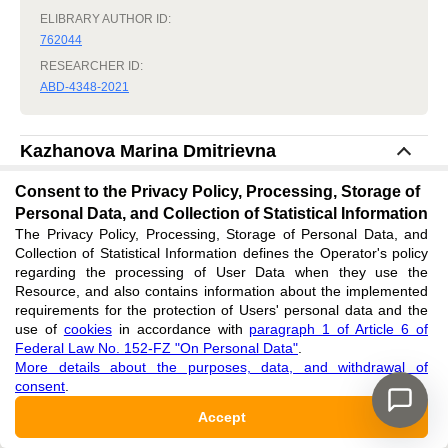
ELIBRARY AUTHOR ID:
762044
RESEARCHER ID:
ABD-4348-2021
Kazhanova Marina Dmitrievna
Consent to the Privacy Policy, Processing, Storage of
Affiliation
Personal Data, and Collection of Statistical Information
Don State Agrarian University, Persianovskiy, Russian Federation
The Privacy Policy, Processing, Storage of Personal Data, and
Role
:
Collection of Statistical Information defines the Operator's policy
Author, Analysis
regarding the processing of User Data when they use the
Resource, and also contains information about the implemented
requirements for the protection of Users' personal data and the
Lipkovich Aleksandr Davidovich
use of
cookies
in accordance with
paragraph 1 of Article 6 of
Federal Law No. 152-FZ "On Personal Data"
.
More details about the purposes, data, and withdrawal of
Affiliation
consent
.
Federal Center for the Study and Reproduction of Hunting
Resources, Rostov-on-Don, Russian Federation
Accept
Role
: