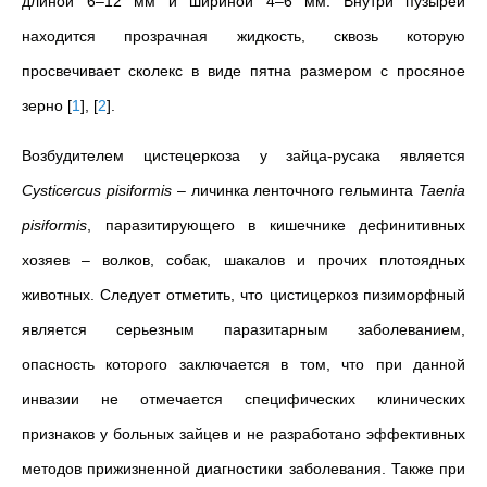
длиной 6–12 мм и шириной 4–6 мм. Внутри пузырей
находится прозрачная жидкость, сквозь которую
просвечивает сколекс в виде пятна размером с просяное
зерно
[
1
]
,
[
2
]
.
Возбудителем цистецеркоза у зайца-русака является
Cysticercus pisiformis
– личинка ленточного гельминта
Taenia
pisiformis
, паразитирующего в кишечнике дефинитивных
хозяев – волков, собак, шакалов и прочих плотоядных
животных. Следует отметить, что цистицеркоз пизиморфный
является серьезным паразитарным заболеванием,
опасность которого заключается в том, что при данной
инвазии не отмечается специфических клинических
признаков у больных зайцев и не разработано эффективных
методов прижизненной диагностики заболевания. Также при