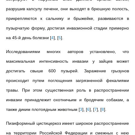
разрушив капсулу печени, они выходят в брюшную полость,
прикрепляются к сальнику и брыжейке, развиваются в
пузырчатую форму, достигая инвазионной стадии примерно
на 45-й день болезни
[
4
]
,
[
5
]
.
Исследованиями многих авторов установлено, что
максимальная интенсивность инвазии у зайцев может
достигать свыше 600 пузырей. Заражение грызунов
происходит путем поглощения загрязненной фекалиями
травы. При этом существенная роль в распространении
инвазии принадлежит охотничьим и бродячим собакам, а
также диким плотоядным животным
[
3
]
,
[
6
]
,
[
7
]
,
[
8
]
.
Пизиформный цистицеркоз имеет широкое распространение
на территории Российской Федерации и смежных с нею