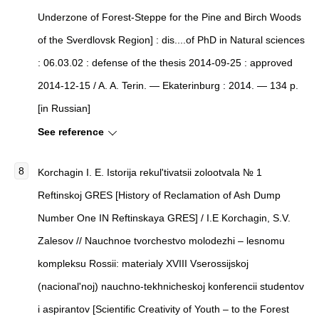
Underzone of Forest-Steppe for the Pine and Birch Woods
of the Sverdlovsk Region] : dis....of PhD in Natural sciences
: 06.03.02 : defense of the thesis 2014-09-25 : approved
2014-12-15 / A. A. Terin. — Ekaterinburg : 2014. — 134 p.
[in Russian]
See reference
Korchagin I. E. Istorija rekul'tivatsii zolootvala № 1
Reftinskoj GRES [History of Reclamation of Ash Dump
Number One IN Reftinskaya GRES] / I.E Korchagin, S.V.
Zalesov // Nauchnoe tvorchestvo molodezhi – lesnomu
kompleksu Rossii: materialy XVIII Vserossijskoj
(nacional'noj) nauchno-tekhnicheskoj konferencii studentov
i aspirantov [Scientific Creativity of Youth – to the Forest