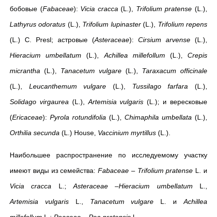
бобовые (
Fabaceae
):
Vicia cracca
(L.),
Trifolium pratense
(L.),
Lathyrus odoratus
(L.),
Trifolium lupinaster
(L.),
Trifolium repens
(L.) C. Presl; астровые (
Asteraceae
):
Cirsium arvense
(L.),
Hieracium umbellatum
(L.),
Achillea millefollum
(L.),
Crepis
micrantha
(L.),
Tanacetum vulgare
(L.),
Taraxacum officinale
(L.),
Leucanthemum vulgare
(L.),
Tussilago farfara
(L.),
Solidago virgaurea
(L.),
Artemisia vulgaris
(L.); и вересковые
(
Ericaceae
):
Pyrola rotundifolia
(L.),
Chimaphila umbellata
(L.),
Orthilia secunda
(L.) House,
Vaccinium myrtillus
(L.).
Наибольшее распространение по исследуемому участку
имеют виды из семейства:
Fabaceae
–
Trifolium pratense
L. и
Vicia cracca
L.;
Asteraceae
–
Hieracium umbellatum
L.,
Artemisia vulgaris
L.,
Tanacetum vulgare
L. и
Achillea
millefollum
L.;
Poaceae
–
Poa pratensis
L.