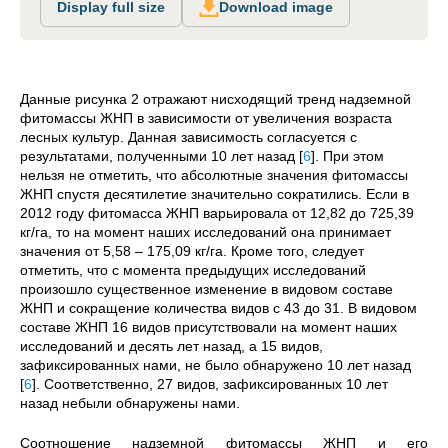
Display full size
Download image
Данные рисунка 2 отражают нисходящий тренд надземной
фитомассы ЖНП в зависимости от увеличения возраста
лесных культур. Данная зависимость согласуется с
результатами, полученными 10 лет назад
[
6
]
. При этом
нельзя не отметить, что абсолютные значения фитомассы
ЖНП спустя десятилетие значительно сократились. Если в
2012 году фитомасса ЖНП варьировала от 12,82 до 725,39
кг/га, то на момент наших исследований она принимает
значения от 5,58 – 175,09 кг/га. Кроме того, следует
отметить, что с момента предыдущих исследований
произошло существенное изменение в видовом составе
ЖНП и сокращение количества видов с 43 до 31. В видовом
составе ЖНП 16 видов присутствовали на момент наших
исследований и десять лет назад, а 15 видов,
зафиксированных нами, не было обнаружено 10 лет назад
[
6
]
. Соответственно, 27 видов, зафиксированных 10 лет
назад небыли обнаружены нами.
Соотношение надземной фитомассы ЖНП и его