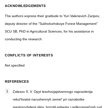
ACKNOWLEDGEMENTS
The authors express their gratitude to Yuri Valerievich Zaripov,
deputy director of the "Sukholozhskoye Forest Management"
SCU SB, PhD in Agricultural Sciences, for his assistance in
conducting the research.
CONFLICTS OF INTERESTS
Not specified
REFERENCES
Zalesov S. V. Opyt lesohozjajstvennogo napravlenija
rekul'tivatsii narushennyh zemel' pri razrabotke
mestorozhdenij gliny, hrizotil-asbesta i redkozemel'nyh rud