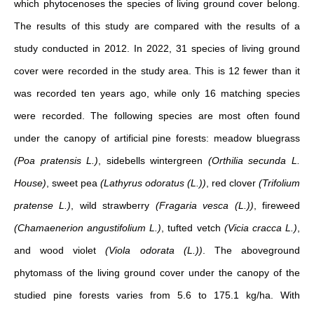
which phytocenoses the species of living ground cover belong.
The results of this study are compared with the results of a
study conducted in 2012. In 2022, 31 species of living ground
cover were recorded in the study area. This is 12 fewer than it
was recorded ten years ago, while only 16 matching species
were recorded. The following species are most often found
under the canopy of artificial pine forests: meadow bluegrass
(Poa pratensis L.)
, sidebells wintergreen
(Orthilia secunda L.
House)
, sweet pea
(Lathyrus odoratus (L.))
, red clover
(Trifolium
pratense L.)
, wild strawberry
(Fragaria vesca (L.))
, fireweed
(Chamaenerion angustifolium L.)
, tufted vetch
(Vicia cracca L.)
,
and wood violet
(Viola odorata (L.))
. The aboveground
phytomass of the living ground cover under the canopy of the
studied pine forests varies from 5.6 to 175.1 kg/ha. With