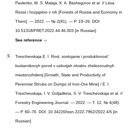
Pavlenko, M. S. Malaja, K. A. Bashegurov et al. // Lesa
Rossii i hozjajstvo v nih [Forests of Russia and Economy in
Them]. — 2022. — № 2(81). — P. 19–26. DOI:
10.51318/FRET.2022.44.46.003 [in Russian]
See reference
Treschevskaja E. I. Rost, sostojanie i produktivnost'
kustarnikovyh porod v uslovijah otvalov zhelezorudnyh
mestorozhdenij [Growth, State and Productivity of
Perennial Shrubs on Dumps of Iron-Ore Mine] / E. I.
Treschevskaja, I. V. Goljadkina, S. V. Treschevskaja et al. //
Forestry Engineering Journal. — 2022. — Т. 12, № 4(48).
— P. 60–76. DOI: 10.34220/issn.2222-7962/2022.4/5 [in
Russian]