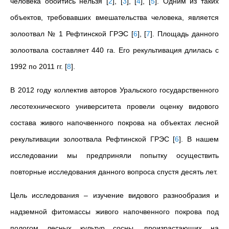
человека обойтись нельзя
[
2
]
,
[
3
]
,
[
4
]
,
[
5
]
. Одним из таких
объектов, требовавших вмешательства человека, является
золоотвал № 1 Рефтинской ГРЭС
[
6
]
,
[
7
]
. Площадь данного
золоотвала составляет 440 га.
Его рекультивация длилась с
1992 по 2011 гг.
[
8
]
.
В 2012 году коллектив авторов Уральского государственного
лесотехнического университета провели оценку видового
состава живого напочвенного покрова на объектах лесной
рекультивации золоотвала Рефтинской ГРЭС
[
6
]
. В нашем
исследовании мы предприняли попытку осуществить
повторные исследования данного вопроса спустя десять лет.
Цель исследования – изучение видового разнообразия и
надземной фитомассы живого напочвенного покрова под
пологом лесных культур сосны, произрастающих на