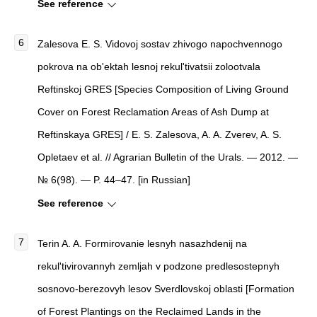
See reference
Zalesova E. S. Vidovoj sostav zhivogo napochvennogo
pokrova na ob'ektah lesnoj rekul'tivatsii zolootvala
Reftinskoj GRES [Species Composition of Living Ground
Cover on Forest Reclamation Areas of Ash Dump at
Reftinskaya GRES] / E. S. Zalesova, A. A. Zverev, A. S.
Opletaev et al. // Agrarian Bulletin of the Urals. — 2012. —
№ 6(98). — P. 44–47. [in Russian]
See reference
Terin A. A. Formirovanie lesnyh nasazhdenij na
rekul'tivirovannyh zemljah v podzone predlesostepnyh
sosnovo-berezovyh lesov Sverdlovskoj oblasti [Formation
of Forest Plantings on the Reclaimed Lands in the