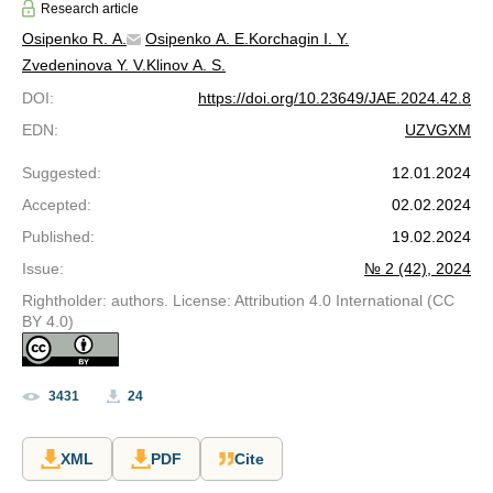
Research article
Osipenko R. A.
Osipenko A. E.
Korchagin I. Y.
Zvedeninova Y. V.
Klinov A. S.
DOI
:
https://doi.org/10.23649/JAE.2024.42.8
EDN
:
UZVGXM
Suggested
:
12.01.2024
Accepted
:
02.02.2024
Published
:
19.02.2024
Issue
:
№ 2 (42), 2024
Rightholder: authors. License: Attribution 4.0 International (CC
BY 4.0)
3431
24
XML
PDF
Cite