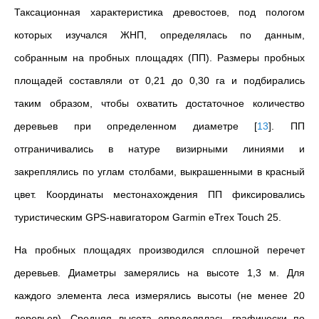
Таксационная характеристика древостоев, под пологом
которых изучался ЖНП, определялась по данным,
собранным на пробных площадях (ПП).
Размеры пробных
площадей составляли от 0,21 до 0,30 га и подбирались
таким образом, чтобы охватить достаточное количество
деревьев при определенном диаметре
[
13
]
. ПП
отграничивались в натуре визирными линиями и
закреплялись по углам столбами, выкрашенными в красный
цвет. Координаты местонахождения ПП фиксировались
туристическим GPS-навигатором Garmin eTrex Touch 25.
На пробных площадях производился сплошной перечет
деревьев. Диаметры замерялись на высоте 1,3 м. Для
каждого элемента леса измерялись высоты (не менее 20
деревьев). Средняя высота определялась графически по