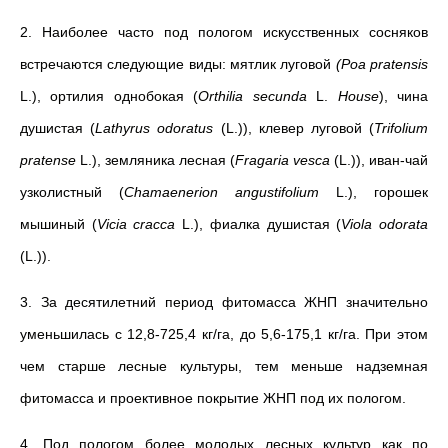
2. Наиболее часто под пологом искусственных сосняков
встречаются следующие виды: мятлик луговой
(Poa pratensis
L.), ортилия однобокая (
Orthilia secunda
L.
House
), чина
душистая (
Lathyrus odoratus
(L.)), клевер луговой (
Trifolium
pratense
L.), земляника лесная (
Fragaria vesca
(L.)), иван-чай
узколистный (
Chamaenerion angustifolium
L.), горошек
мышиный (
Vicia cracca
L.), фиалка душистая (
Viola odorata
(L.)).
3. За десятилетний период фитомасса ЖНП значительно
уменьшилась с 12,8-725,4 кг/га, до 5,6-175,1 кг/га. При этом
чем старше лесные культуры, тем меньше надземная
фитомасса и проективное покрытие ЖНП под их пологом.
4. Под пологом более молодых лесных культур как по