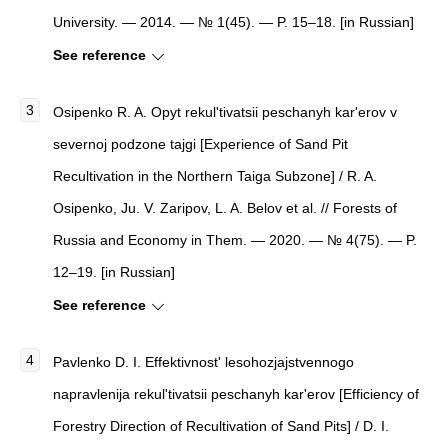
University. — 2014. — № 1(45). — P. 15–18. [in Russian]
See reference
Osipenko R. A. Opyt rekul'tivatsii peschanyh kar'erov v
severnoj podzone tajgi [Experience of Sand Pit
Recultivation in the Northern Taiga Subzone] / R. A.
Osipenko, Ju. V. Zaripov, L. A. Belov et al. // Forests of
Russia and Economy in Them. — 2020. — № 4(75). — P.
12–19. [in Russian]
See reference
Pavlenko D. I. Effektivnost' lesohozjajstvennogo
napravlenija rekul'tivatsii peschanyh kar'erov [Efficiency of
Forestry Direction of Recultivation of Sand Pits] / D. I.