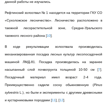
данной работы не изучались.
Рефтинский золоотвал № 1 находится на территории ГКУ СО
«Сухоложское лесничество». Лесничество расположено в
таежной лесорастительной зоне, Средне-Уральского
таежного лесного района
[
10
]
.
В ходе рекультивации золоотвала производилась
механизированная посадка лесных культур лесопосадочной
машиной ЛМД-81. Посадка производилась на заранее
насыпанный слой почвогрунта толщиной 10-50 см
[
7
]
.
Посадочный материал имел возраст 2-4 года.
Преимущественно садили сосну обыкновенную
(
Pinus
sylvestris
L.)
, но были и эксперименты с другими древесными
и кустарниковыми породами
[
11
]
,
[
12
]
.