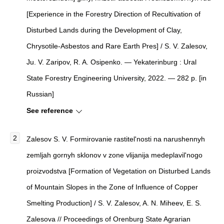
[Experience in the Forestry Direction of Recultivation of
Disturbed Lands during the Development of Clay,
Chrysotile-Asbestos and Rare Earth Pres] / S. V. Zalesov,
Ju. V. Zaripov, R. A. Osipenko. — Yekaterinburg : Ural
State Forestry Engineering University, 2022. — 282 p. [in
Russian]
See reference
Zalesov S. V. Formirovanie rastitel'nosti na narushennyh
zemljah gornyh sklonov v zone vlijanija medeplavil'nogo
proizvodstva [Formation of Vegetation on Disturbed Lands
of Mountain Slopes in the Zone of Influence of Copper
Smelting Production] / S. V. Zalesov, A. N. Miheev, E. S.
Zalesova // Proceedings of Orenburg State Agrarian