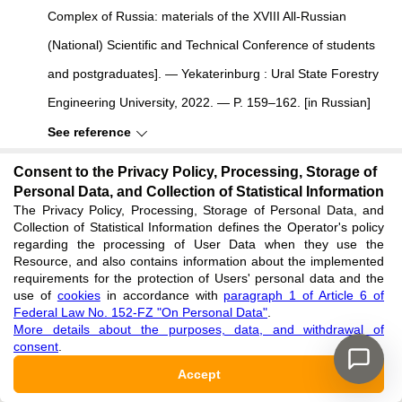
Complex of Russia: materials of the XVIII All-Russian
(National) Scientific and Technical Conference of students
and postgraduates]. — Yekaterinburg : Ural State Forestry
Engineering University, 2022. — P. 159–162. [in Russian]
See reference
Consent to the Privacy Policy, Processing, Storage of
Luganskij N. A. Lesovedenie i lesovodstvo. Terminy,
Personal Data, and Collection of Statistical Information
The Privacy Policy, Processing, Storage of Personal Data, and
ponjatija, opredelenija: ucheb. posobie [Forestry and
Collection of Statistical Information defines the Operator's policy
Forest Farming. Terms, Concepts, Definitions: training
regarding the processing of User Data when they use the
Resource, and also contains information about the implemented
manual] / N. A. Luganskij, S. V. Zalesov, V. N. Luganskij. —
requirements for the protection of Users' personal data and the
use of
cookies
in accordance with
paragraph 1 of Article 6 of
Yekaterinburg : Ural State Forestry Engineering University,
Federal Law No. 152-FZ "On Personal Data"
.
2010. — 128 p. [in Russian]
More details about the purposes, data, and withdrawal of
consent
.
See reference
Accept