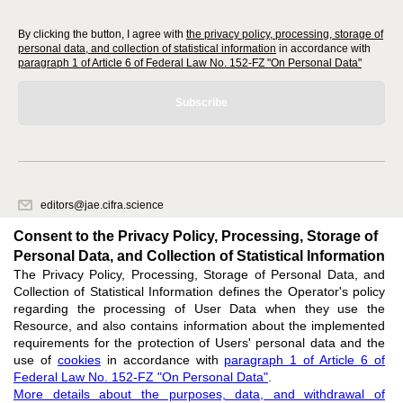
By clicking the button, I agree with
the privacy policy, processing, storage of
personal data, and collection of statistical information
in accordance with
paragraph 1 of Article 6 of Federal Law No. 152-FZ "On Personal Data"
Subscribe
editors@jae.cifra.science
620066, Sverdlovsk region, Yekaterinburg, st. Akademicheskaya, 11A,
Consent to the Privacy Policy, Processing, Storage of
office 1
Personal Data, and Collection of Statistical Information
The Privacy Policy, Processing, Storage of Personal Data, and
Feedback
Collection of Statistical Information defines the Operator's policy
regarding the processing of User Data when they use the
Resource, and also contains information about the implemented
requirements for the protection of Users' personal data and the
use of
cookies
in accordance with
paragraph 1 of Article 6 of
Federal Law No. 152-FZ "On Personal Data"
.
Support
:
editors@jae.cifra.science
More details about the purposes, data, and withdrawal of