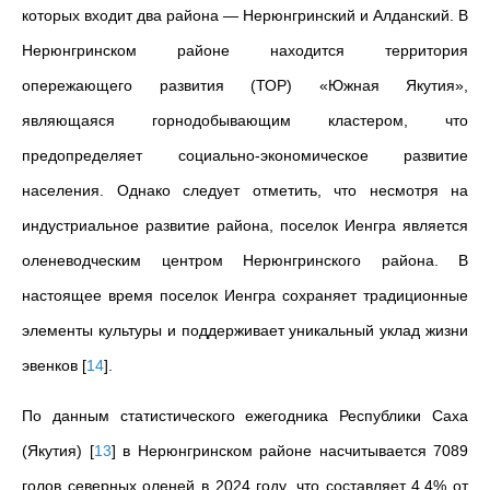
которых входит два района — Нерюнгринский и Алданский. В
Нерюнгринском районе находится территория
опережающего развития (ТОР) «Южная Якутия»,
являющаяся горнодобывающим кластером, что
предопределяет социально-экономическое развитие
населения. Однако следует отметить, что несмотря на
индустриальное развитие района, поселок Иенгра является
оленеводческим центром Нерюнгринского района. В
настоящее время поселок Иенгра сохраняет традиционные
элементы культуры и поддерживает уникальный уклад жизни
эвенков
[
14
]
.
По данным статистического ежегодника Республики Саха
(Якутия)
[
13
]
в Нерюнгринском районе насчитывается 7089
голов северных оленей в 2024 году, что составляет 4,4% от