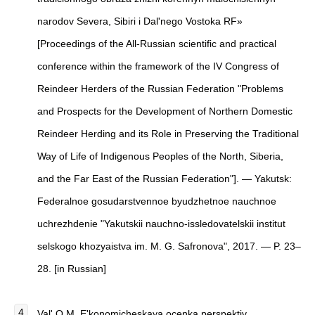
narodov Severa, Sibiri i Dal'nego Vostoka RF»
[Proceedings of the All-Russian scientific and practical
conference within the framework of the IV Congress of
Reindeer Herders of the Russian Federation "Problems
and Prospects for the Development of Northern Domestic
Reindeer Herding and its Role in Preserving the Traditional
Way of Life of Indigenous Peoples of the North, Siberia,
and the Far East of the Russian Federation"]. — Yakutsk:
Federalnoe gosudarstvennoe byudzhetnoe nauchnoe
uchrezhdenie "Yakutskii nauchno-issledovatelskii institut
selskogo khozyaistva im. M. G. Safronova", 2017. — P. 23–
28. [in Russian]
Val' O.M.
E'konomicheskaya ocenka perspektiv