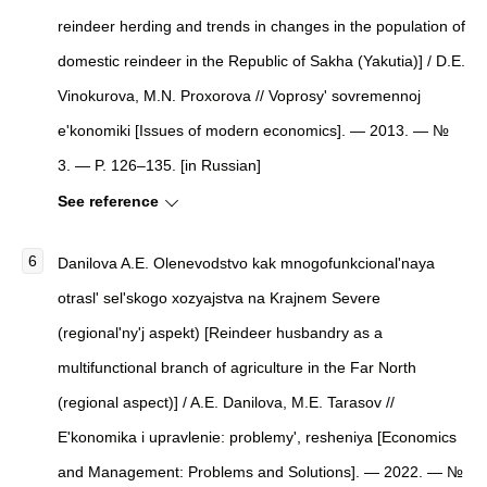
reindeer herding and trends in changes in the population of
domestic reindeer in the Republic of Sakha (Yakutia)
]
/ D.E.
Vinokurova, M.N. Proxorova //
Voprosy' sovremennoj
e'konomiki
[
Issues of modern economics
]
. — 2013. — №
3. — P. 126–135. [in Russian]
See reference
Danilova A.E.
Olenevodstvo kak mnogofunkcional'naya
otrasl' sel'skogo xozyajstva na Krajnem Severe
(regional'ny'j aspekt)
[
Reindeer husbandry as a
multifunctional branch of agriculture in the Far North
(regional aspect)
]
/ A.E. Danilova, M.E. Tarasov //
E'konomika i upravlenie: problemy', resheniya
[
Economics
and Management: Problems and Solutions
]
. — 2022. — №