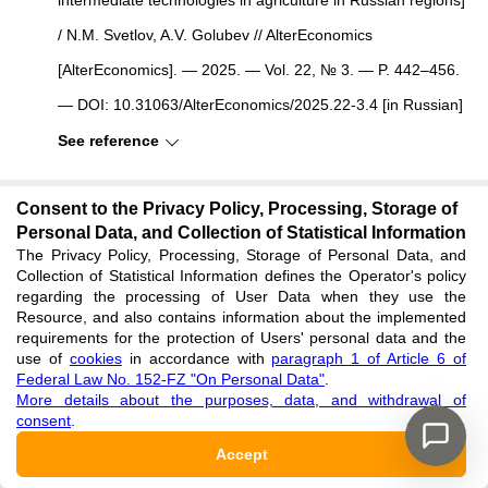
/ N.M. Svetlov, A.V. Golubev // AlterEconomics
[AlterEconomics]. — 2025. — Vol. 22, № 3. — P. 442–456.
— DOI: 10.31063/AlterEconomics/2025.22-3.4 [in Russian]
See reference
Stepanov A.I. Sistema vedeniya sel'skogo hozyajstva v
Consent to the Privacy Policy, Processing, Storage of
Personal Data, and Collection of Statistical Information
Respublike Saha (Yakutiya) na period 2016-2020 gody
The Privacy Policy, Processing, Storage of Personal Data, and
[Agricultural system in the Republic of Sakha (Yakutia) for
Collection of Statistical Information defines the Operator's policy
regarding the processing of User Data when they use the
the period 2016–2020] : methodological manual / A.I.
Resource, and also contains information about the implemented
requirements for the protection of Users' personal data and the
Stepanov, L.S. Ivanova, S.A. Pavlova [et al.]. — Yakutsk:
use of
cookies
in accordance with
paragraph 1 of Article 6 of
Yakutsk Research Institute of Agriculture, 2016. — 416 p.
Federal Law No. 152-FZ "On Personal Data"
.
More details about the purposes, data, and withdrawal of
[in Russian]
consent
.
Accept
Statisticheskiy yezhegodnik Respubliki Sakha (Yakutiya)