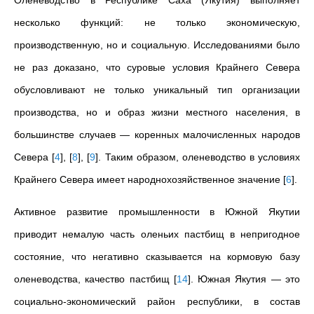
Оленеводство в Республике Саха (Якутия) выполняет
несколько функций: не только экономическую,
производственную, но и социальную. Исследованиями было
не раз доказано, что суровые условия Крайнего Севера
обусловливают не только уникальный тип организации
производства, но и образ жизни местного населения, в
большинстве случаев — коренных малочисленных народов
Севера
[
4
]
,
[
8
]
,
[
9
]
. Таким образом, оленеводство в условиях
Крайнего Севера имеет народнохозяйственное значение
[
6
]
.
Активное развитие промышленности в Южной Якутии
приводит немалую часть оленьих пастбищ в непригодное
состояние, что негативно сказывается на кормовую базу
оленеводства, качество пастбищ
[
14
]
. Южная Якутия — это
социально-экономический район республики, в состав