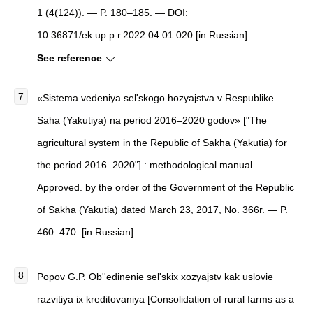
1 (4(124)). — P. 180–185. — DOI:
10.36871/ek.up.p.r.2022.04.01.020 [in Russian]
See reference
«Sistema vedeniya sel'skogo hozyajstva v Respublike
Saha (Yakutiya) na period 2016–2020 godov» ["The
agricultural system in the Republic of Sakha (Yakutia) for
the period 2016–2020"] : methodological manual. —
Approved. by the order of the Government of the Republic
of Sakha (Yakutia) dated March 23, 2017, No. 366r. — P.
460–470. [in Russian]
Popov G.P.
Ob''edinenie sel'skix xozyajstv kak uslovie
razvitiya ix kreditovaniya
[
Consolidation of rural farms as a