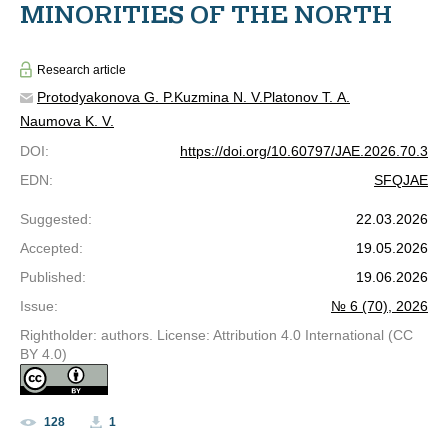
MINORITIES OF THE NORTH
Research article
Protodyakonova G. P.
Kuzmina N. V.
Platonov T. A.
Naumova K. V.
DOI
:
https://doi.org/10.60797/JAE.2026.70.3
EDN
:
SFQJAE
Suggested
:
22.03.2026
Accepted
:
19.05.2026
Published
:
19.06.2026
Issue
:
№ 6 (70), 2026
Rightholder: authors. License: Attribution 4.0 International (CC
BY 4.0)
128
1