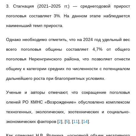
3. Стагнация (2021–2025 гг.) — среднегодовой прирост
поголовья составляет 3%. На данном этапе наблюдается
наименьший темп прироста.
Однако необходимо отметить, что на 2024 год удельный вес
всего поголовья общины составляет 4,7% от общего
поголовья Нерюнгринского района, что позволяет отнести
общину к категории средних по численности с потенциалом
дальнейшего роста при благоприятных условиях.
Ученые и авторы отмечают, что сокращение поголовья
оленей РО КМНС «Возрождение» обусловлено комплексом
техногенных, экологических, зоотехнических и социально-
экономических факторов
[
2
]
,
[
5
]
,
[
11
]
,
[
14
]
.
Как отмечает Н.В. Роднина, «основной объем негативного