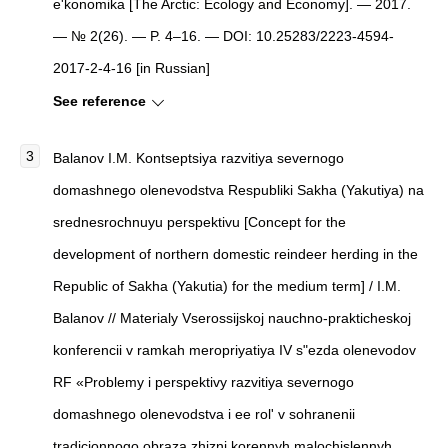
e'konomika
[
The Arctic: Ecology and Economy
]
. — 2017.
— № 2(26). — P. 4–16. — DOI: 10.25283/2223-4594-
2017-2-4-16 [in Russian]
See reference
Balanov I.M. Kontseptsiya razvitiya severnogo
domashnego olenevodstva Respubliki Sakha (Yakutiya) na
srednesrochnuyu perspektivu [Concept for the
development of northern domestic reindeer herding in the
Republic of Sakha (Yakutia) for the medium term] / I.M.
Balanov // Materialy Vserossijskoj nauchno-prakticheskoj
konferencii v ramkah meropriyatiya IV s"ezda olenevodov
RF «Problemy i perspektivy razvitiya severnogo
domashnego olenevodstva i ee rol' v sohranenii
tradicionnogo obraza zhizni korennyh malochislennyh