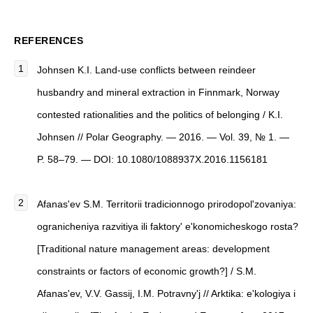
REFERENCES
Johnsen K.I.
Land-use conflicts between reindeer
husbandry and mineral extraction in Finnmark, Norway
contested rationalities and the politics of belonging
/ K.I.
Johnsen //
Polar Geography
. — 2016. — Vol. 39, № 1. —
P. 58–79. — DOI: 10.1080/1088937X.2016.1156181
Afanas'ev S.M.
Territorii tradicionnogo prirodopol'zovaniya:
ogranicheniya razvitiya ili faktory' e'konomicheskogo rosta?
[
Traditional nature management areas: development
constraints or factors of economic growth?
]
/ S.M.
Afanas'ev, V.V. Gassij, I.M. Potravny'j //
Arktika: e'kologiya i