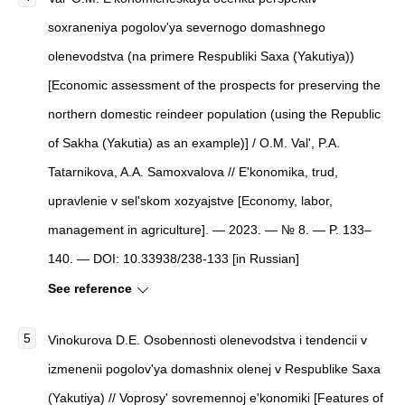
soxraneniya pogolov'ya severnogo domashnego
olenevodstva (na primere Respubliki Saxa (Yakutiya))
[
Economic assessment of the prospects for preserving the
northern domestic reindeer population (using the Republic
of Sakha (Yakutia) as an example)
]
/ O.M. Val', P.A.
Tatarnikova, A.A. Samoxvalova //
E'konomika, trud,
upravlenie v sel'skom xozyajstve
[
Economy, labor,
management in agriculture
]
. — 2023. — № 8. — P. 133–
140. — DOI: 10.33938/238-133 [in Russian]
See reference
Vinokurova D.E.
Osobennosti olenevodstva i tendencii v
izmenenii pogolov'ya domashnix olenej v Respublike Saxa
(Yakutiya) // Voprosy' sovremennoj e'konomiki
[
Features of