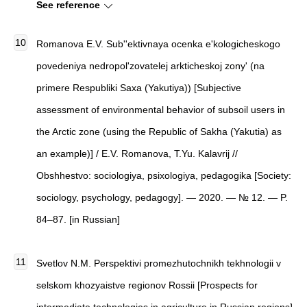
See reference
Romanova E.V.
Sub''ektivnaya ocenka e'kologicheskogo
povedeniya nedropol'zovatelej arkticheskoj zony' (na
primere Respubliki Saxa (Yakutiya))
[
Subjective
assessment of environmental behavior of subsoil users in
the Arctic zone (using the Republic of Sakha (Yakutia) as
an example)
]
/ E.V. Romanova, T.Yu. Kalavrij //
Obshhestvo: sociologiya, psixologiya, pedagogika
[
Society:
sociology, psychology, pedagogy
]
. — 2020. — № 12. — P.
84–87. [in Russian]
Svetlov N.M. Perspektivi promezhutochnikh tekhnologii v
selskom khozyaistve regionov Rossii [Prospects for
intermediate technologies in agriculture in Russian regions]