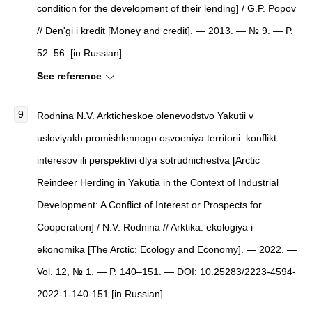
condition for the development of their lending
]
/ G.P. Popov
//
Den'gi i kredit
[
Money and credit
]
. — 2013. — № 9. — P.
52–56. [in Russian]
See reference
Rodnina N.V. Arkticheskoe olenevodstvo Yakutii v
usloviyakh promishlennogo osvoeniya territorii: konflikt
interesov ili perspektivi dlya sotrudnichestva [Arctic
Reindeer Herding in Yakutia in the Context of Industrial
Development: A Conflict of Interest or Prospects for
Cooperation] / N.V. Rodnina // Arktika: ekologiya i
ekonomika [The Arctic: Ecology and Economy]. — 2022. —
Vol. 12, № 1. — P. 140–151. — DOI: 10.25283/2223-4594-
2022-1-140-151 [in Russian]