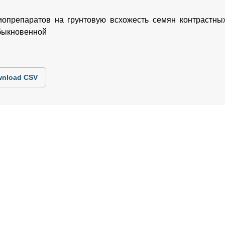
иопрепаратов на грунтовую всхожесть семян контрастных
быкновенной
nload CSV