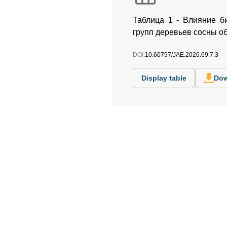
Таблица 1 - Влияние б
групп деревьев сосны о
DOI:
10.60797/JAE.2026.69.7.3
Display table
Dow