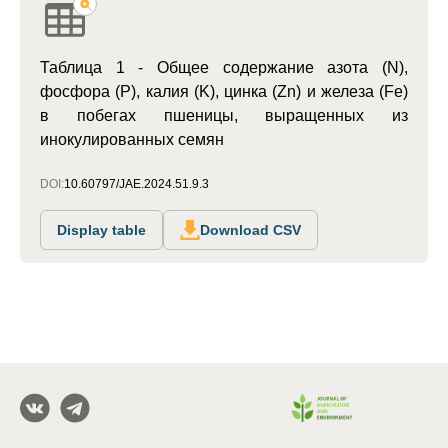
Таблица 1 - Общее содержание азота (N),
фосфора (P), калия (K), цинка (Zn) и железа (Fe)
в побегах пшеницы, выращенных из
инокулированных семян
DOI:
10.60797/JAE.2024.51.9.3
Display table
Download CSV